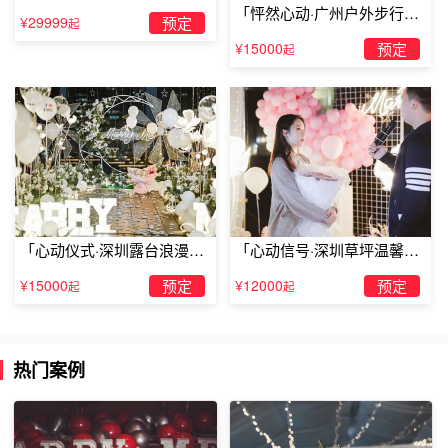
「怦然心动·广州户外步行街
你允许我将这枚乐维斯钻戒，戴在你的左手无名指上
¥29999
预定
起
求婚」
¥15000
预定
吗?
起
亲爱的，你知道你的出现，对于我的人生来说，有着多
么大的意义吗?你就像阳光，照亮了我整个世界，温暖了我
整个生命，一直想对你说一声，谢谢。谢谢你来到我的身
边，谢谢你愿意陪在我的身边，当然也谢谢你愿意爱我。在
「心动仪式·深圳露台浪漫求
「心动信号·深圳草坪温馨求
今后的日子里，我会更加的珍惜你，更加的爱你，也会永远
婚」
婚」
的尊重你，保护你，陪你高兴，陪你难过，陪你度过每一个
¥15000
预定
¥12000
预定
起
起
情人节
。现在，你允许我将这枚乐维斯钻戒，戴在你的左手
无名指上吗?我爱你!
热门案例
我会像乐维斯一样，对爱情忠贞到底