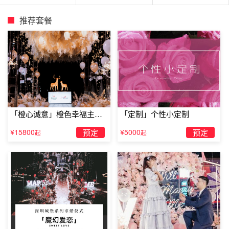
一个心愿，你愿意做我最美丽的新娘吗?我爱你!
推荐套餐
戴上这枚乐维斯钻戒，让我们一生相伴
亲爱的，我上辈子肯定拯救了银河系，今生才有幸遇见
「橙心诚意」橙色幸福主题
「定制」个性小定制
这么好的你。你不知道，因为你的到来，我的生命因此变得
露台求婚
¥15800
预定
¥5000
预定
有意义，我曾经以为我的生命会平淡无奇、毫无意义，但
起
起
是，你的出现，改变了我脑海里的想法，因为有你在身边，
我的每一分每一秒都过得那么甜蜜，每一个瞬间都有它存在
的意义，谢谢你。今天，我想请求你带上这枚乐维斯钻戒，
让我们一生相伴，嫁给我，好吗?我爱你!