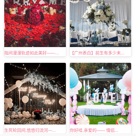
宝贝，对你的爱，我可能无法用言语表达，所以我选择
了乐维斯钻戒。你知道吗?乐维斯一生只能定制一次，而我
丝毫不后悔把这最宝贵的一次送给了你，这一生一世，我会
像乐维斯一样，对爱情忠贞到底，请你相信我这份爱的执着
指间漫漫轨迹如此美好——...
【广州表白】前生有多少未...
和坚定。在今后的日子里，我会陪你走过每一个春夏秋冬，
请你给我这个一辈子陪在你身边的机会，好吗?
在上面，小编为大家揭晓经典浪漫的乐维斯求婚词，相
信大家也会受到一些触动。爱需要勇敢地大声表达出来，给
她一个
最浪漫的求婚
词吧!
生死轮回间,悠悠归流河—...
你好哇,亲爱的—— 情侣...