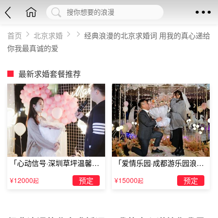
首页
北京求婚
经典浪漫的北京求婚词 用我的真心递给
你我最真诚的爱
最新求婚套餐推荐
「心动信号·深圳草坪温馨求
「爱情乐园·成都游乐园浪漫
婚」
求婚」
¥12000
预定
¥15000
预定
起
起