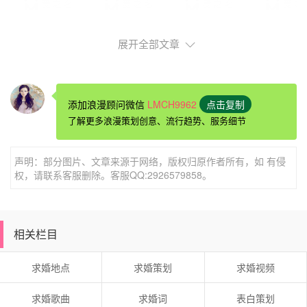
展开全部文章
添加浪漫顾问微信
LMCH9962
点击复制
了解更多浪漫策划创意、流行趋势、服务细节
我相信，乐维斯，会传递给你我最真诚的爱
声明：部分图片、文章来源于网络，版权归原作者所有，如 有侵
权，请联系客服删除。客服QQ:2926579858。
我感激上帝安排你来到我的身边，你就是我的天使，在
相关栏目
我的世界中，你是唯一，也是我生命的全部。你知道吗?我
愿意拿我生命的一切去换你。今生能够拥有一次爱你的机
求婚地点
求婚策划
求婚视频
会，拥有一次被你爱的机会，我已经非常的荣幸。我相信，
乐维斯，会传递给你我最真诚的爱。现在我奢求你能满足我
求婚歌曲
求婚词
表白策划