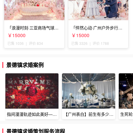
「浪漫时刻·三亚商场气球雨
「怦然心动·广州户外步行街
惊喜求婚」
求婚」
￥15000
￥15000
已售 1036
|
评价 834
已售 3326
|
评价 1788
景德镇求婚案例
指间漫漫轨迹如此美好——深圳烈焰玫瑰生日惊喜
【广州表白】前生有多少未尽的缘7张
景德镇求婚策划服务流程