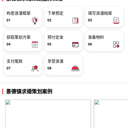
构思浪漫框架
下单预定
填写浪漫档案
01
02
03
获取策划方案
预付定金
准备物料
04
05
06
支付尾款
享受浪漫
07
08
景德镇求婚策划案例