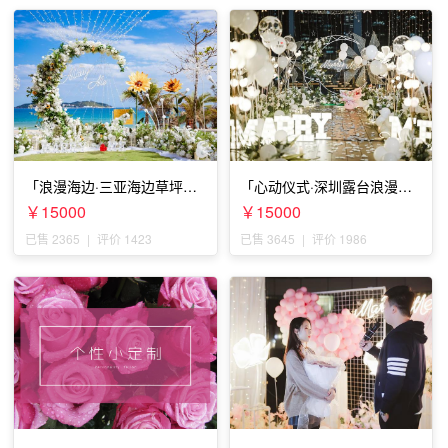
「浪漫海边·三亚海边草坪浪
「心动仪式·深圳露台浪漫求
漫求婚」
婚」
￥15000
￥15000
已售 2365
|
评价 1423
已售 3645
|
评价 1986