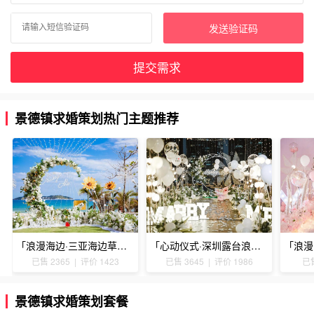
发送验证码
提交需求
景德镇求婚策划热门主题推荐
「浪漫海边·三亚海边草坪浪漫求婚」
「心动仪式·深圳露台浪漫求婚」
已售 2365 | 评价 1423
已售 3645 | 评价 1986
已售
景德镇求婚策划套餐