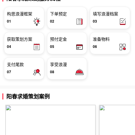
构思浪漫框架
下单预定
填写浪漫档案
01
02
03
获取策划方案
预付定金
准备物料
04
05
06
支付尾款
享受浪漫
07
08
阳春求婚策划案例