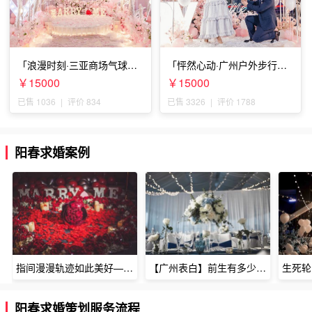
「浪漫时刻·三亚商场气球雨
「怦然心动·广州户外步行街
惊喜求婚」
求婚」
￥15000
￥15000
已售 1036
|
评价 834
已售 3326
|
评价 1788
阳春求婚案例
指间漫漫轨迹如此美好——深圳烈焰玫瑰生日惊喜
【广州表白】前生有多少未尽的缘7张
阳春求婚策划服务流程