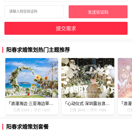
发送验证码
提交需求
阳春求婚策划热门主题推荐
「浪漫海边·三亚海边草坪浪漫求婚」
「心动仪式·深圳露台浪漫求婚」
已售 2365 | 评价 1423
已售 3645 | 评价 1986
已售
阳春求婚策划套餐