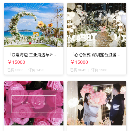
「浪漫海边·三亚海边草坪浪
「心动仪式·深圳露台浪漫求
漫求婚」
婚」
￥15000
￥15000
已售 2365
|
评价 1423
已售 3645
|
评价 1986