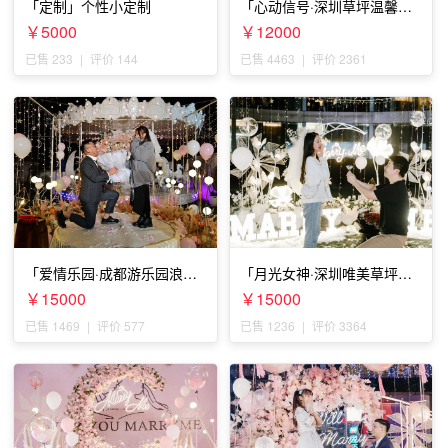
「定制」个性小定制
「心动信号·深圳草坪温馨求
婚」
￥5000
￥12000
已售 233
|
评价 144
已售 4463
|
评价 2361
「爱情乐园·成都游乐园浪漫
「月光女神·深圳唯美草坪浪
求婚」
漫求婚」
￥15000
￥15000
已售 1469
|
评价 577
已售 1236
|
评价 3364