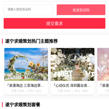
发送验证码
提交需求
遂宁求婚策划热门主题推荐
「浪漫海边·三亚海边草坪浪漫求婚」
「心动仪式·深圳露台浪漫求婚」
已售 2365 | 评价 1423
已售 3645 | 评价 1986
已售
遂宁求婚策划套餐