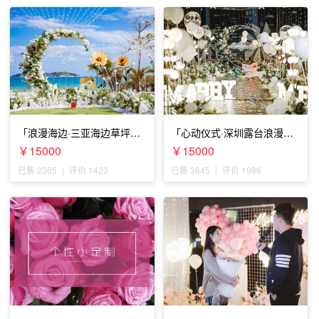
「浪漫海边·三亚海边草坪浪
「心动仪式·深圳露台浪漫求
漫求婚」
婚」
￥15000
￥15000
已售 2365
|
评价 1423
已售 3645
|
评价 1986