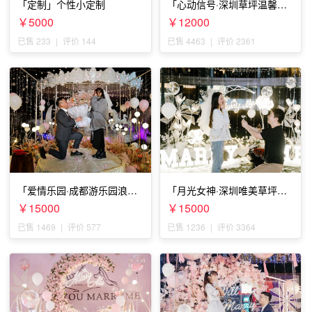
「定制」个性小定制
「心动信号·深圳草坪温馨求
婚」
￥5000
￥12000
已售 233
|
评价 144
已售 4463
|
评价 2361
「爱情乐园·成都游乐园浪漫
「月光女神·深圳唯美草坪浪
求婚」
漫求婚」
￥15000
￥15000
已售 1469
|
评价 577
已售 1236
|
评价 3364