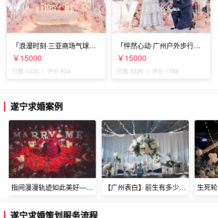
「浪漫时刻·三亚商场气球雨
「怦然心动·广州户外步行街
惊喜求婚」
求婚」
￥15000
￥15000
已售 1036
|
评价 834
已售 3326
|
评价 1788
遂宁求婚案例
指间漫漫轨迹如此美好——深圳烈焰玫瑰生日惊喜
【广州表白】前生有多少未尽的缘7张
遂宁求婚策划服务流程