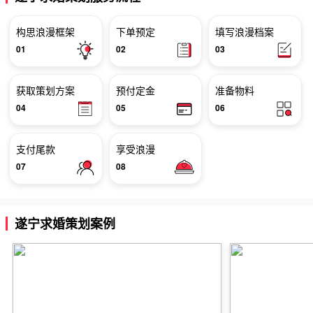
构思浪漫框架
下单预定
填写浪漫档案
01
02
03
获取策划方案
预付定金
准备物料
04
05
06
支付尾款
享受浪漫
07
08
遂宁求婚策划案例