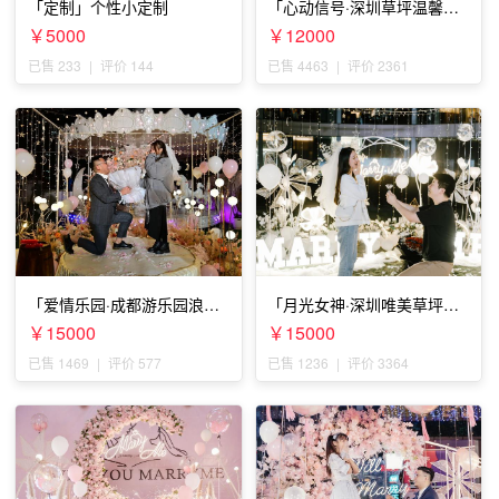
「定制」个性小定制
「心动信号·深圳草坪温馨求
婚」
￥5000
￥12000
已售 233
|
评价 144
已售 4463
|
评价 2361
「爱情乐园·成都游乐园浪漫
「月光女神·深圳唯美草坪浪
求婚」
漫求婚」
￥15000
￥15000
已售 1469
|
评价 577
已售 1236
|
评价 3364