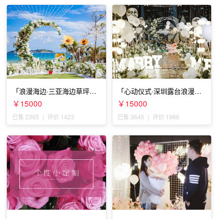
「浪漫海边·三亚海边草坪浪
「心动仪式·深圳露台浪漫求
漫求婚」
婚」
￥15000
￥15000
已售 2365
|
评价 1423
已售 3645
|
评价 1986