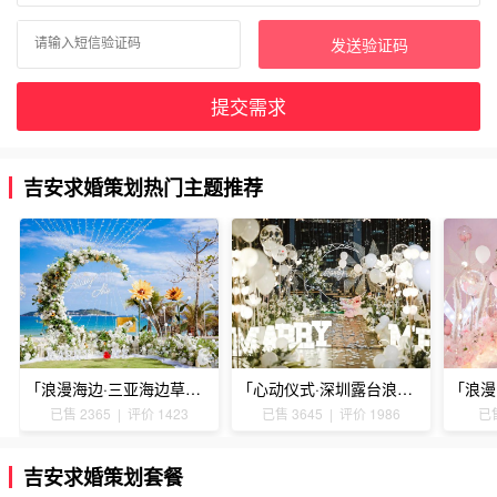
发送验证码
提交需求
吉安求婚策划热门主题推荐
「浪漫海边·三亚海边草坪浪漫求婚」
「心动仪式·深圳露台浪漫求婚」
已售 2365 | 评价 1423
已售 3645 | 评价 1986
已售
吉安求婚策划套餐