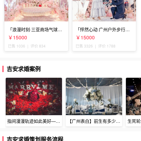
「浪漫时刻·三亚商场气球雨
「怦然心动·广州户外步行街
惊喜求婚」
求婚」
￥15000
￥15000
已售 1036
|
评价 834
已售 3326
|
评价 1788
吉安求婚案例
指间漫漫轨迹如此美好——深圳烈焰玫瑰生日惊喜
【广州表白】前生有多少未尽的缘7张
吉安求婚策划服务流程