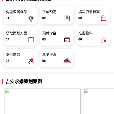
构思浪漫框架
下单预定
填写浪漫档案
01
02
03
获取策划方案
预付定金
准备物料
04
05
06
支付尾款
享受浪漫
07
08
吉安求婚策划案例