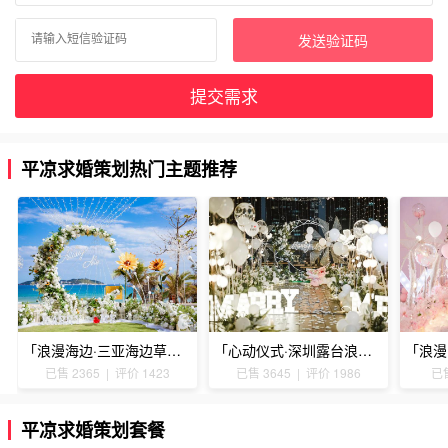
发送验证码
提交需求
平凉求婚策划热门主题推荐
「浪漫海边·三亚海边草坪浪漫求婚」
「心动仪式·深圳露台浪漫求婚」
已售 2365 | 评价 1423
已售 3645 | 评价 1986
已售
平凉求婚策划套餐