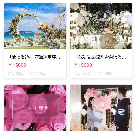
「浪漫海边·三亚海边草坪浪
「心动仪式·深圳露台浪漫求
漫求婚」
婚」
￥15000
￥15000
已售 2365
|
评价 1423
已售 3645
|
评价 1986