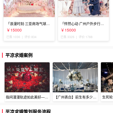
「浪漫时刻·三亚商场气球雨
「怦然心动·广州户外步行街
惊喜求婚」
求婚」
￥15000
￥15000
已售 1036
|
评价 834
已售 3326
|
评价 1788
平凉求婚案例
指间漫漫轨迹如此美好——深圳烈焰玫瑰生日惊喜
【广州表白】前生有多少未尽的缘7张
平凉求婚策划服务流程