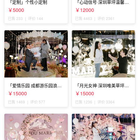
「定制」个性小定制
「心动信号·深圳草坪温馨求
婚」
￥5000
￥12000
已售 233
|
评价 144
已售 4463
|
评价 2361
「爱情乐园·成都游乐园浪漫
「月光女神·深圳唯美草坪浪
求婚」
漫求婚」
￥15000
￥15000
已售 1469
|
评价 577
已售 1236
|
评价 3364