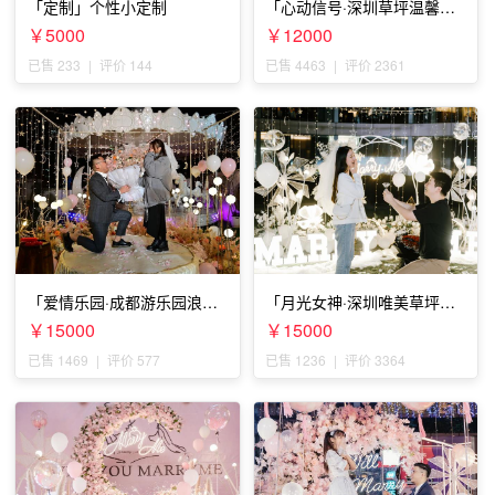
「定制」个性小定制
「心动信号·深圳草坪温馨求
婚」
￥5000
￥12000
已售 233
|
评价 144
已售 4463
|
评价 2361
「爱情乐园·成都游乐园浪漫
「月光女神·深圳唯美草坪浪
求婚」
漫求婚」
￥15000
￥15000
已售 1469
|
评价 577
已售 1236
|
评价 3364