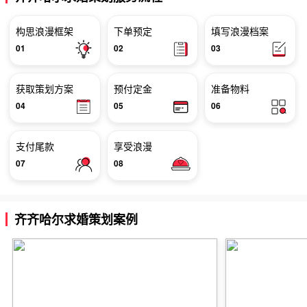
构思浪漫框架
下单预定
填写浪漫档案
01
02
03
获取策划方案
预付定金
准备物料
04
05
06
支付尾款
享受浪漫
07
08
齐齐哈尔求婚策划案例