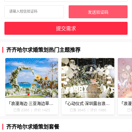
发送验证码
提交需求
齐齐哈尔求婚策划热门主题推荐
「浪漫海边·三亚海边草坪浪漫求婚」
「心动仪式·深圳露台浪漫求婚」
已售 2365 | 评价 1423
已售 3645 | 评价 1986
已售
齐齐哈尔求婚策划套餐