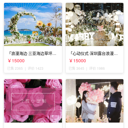
「浪漫海边·三亚海边草坪浪
「心动仪式·深圳露台浪漫求
漫求婚」
婚」
￥15000
￥15000
已售 2365
|
评价 1423
已售 3645
|
评价 1986