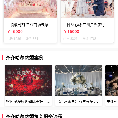
「浪漫时刻·三亚商场气球雨
「怦然心动·广州户外步行街
惊喜求婚」
求婚」
￥15000
￥15000
已售 1036
|
评价 834
已售 3326
|
评价 1788
齐齐哈尔求婚案例
指间漫漫轨迹如此美好——深圳烈焰玫瑰生日惊喜
【广州表白】前生有多少未尽的缘7张
齐齐哈尔求婚策划服务流程