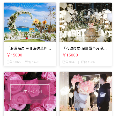
「浪漫海边·三亚海边草坪浪
「心动仪式·深圳露台浪漫求
漫求婚」
婚」
￥15000
￥15000
已售 2365
|
评价 1423
已售 3645
|
评价 1986