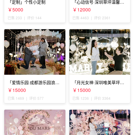
「定制」个性小定制
「心动信号·深圳草坪温馨求
婚」
￥5000
￥12000
已售 233
|
评价 144
已售 4463
|
评价 2361
「爱情乐园·成都游乐园浪漫
「月光女神·深圳唯美草坪浪
求婚」
漫求婚」
￥15000
￥15000
已售 1469
|
评价 577
已售 1236
|
评价 3364