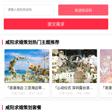
发送验证码
提交需求
咸阳求婚策划热门主题推荐
「浪漫海边·三亚海边草坪浪漫求婚」
「心动仪式·深圳露台浪漫求婚」
已售 2365 | 评价 1423
已售 3645 | 评价 1986
已售
咸阳求婚策划套餐