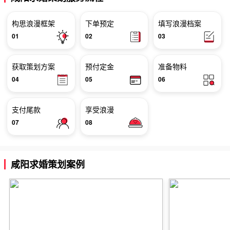
构思浪漫框架
下单预定
填写浪漫档案
01
02
03
获取策划方案
预付定金
准备物料
04
05
06
支付尾款
享受浪漫
07
08
咸阳求婚策划案例