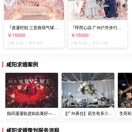
「浪漫时刻·三亚商场气球雨
「怦然心动·广州户外步行街
惊喜求婚」
求婚」
￥15000
￥15000
已售 1036
|
评价 834
已售 3326
|
评价 1788
咸阳求婚案例
指间漫漫轨迹如此美好——深圳烈焰玫瑰生日惊喜
【广州表白】前生有多少未尽的缘7张
咸阳求婚策划服务流程