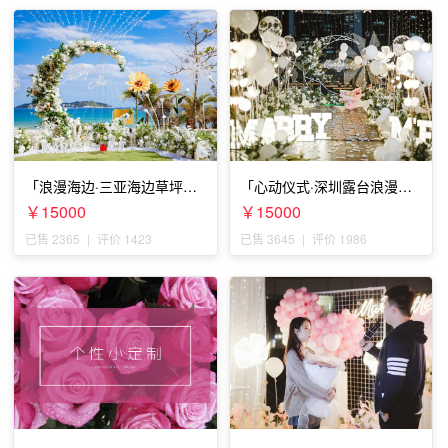
「浪漫海边·三亚海边草坪浪
「心动仪式·深圳露台浪漫求
漫求婚」
婚」
￥15000
￥15000
已售 2365
|
评价 1423
已售 3645
|
评价 1986