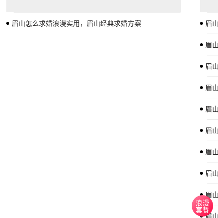
眉山怎么求婚浪漫实用，眉山经典求婚方案
眉
眉山
眉
眉
眉
眉
眉
眉
眉
浪漫
套餐
眉