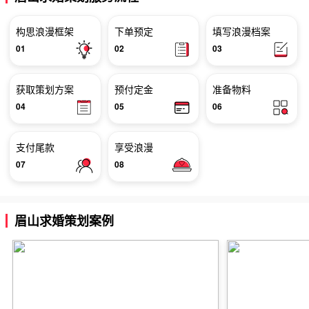
构思浪漫框架
下单预定
填写浪漫档案
01
02
03
获取策划方案
预付定金
准备物料
04
05
06
支付尾款
享受浪漫
07
08
眉山求婚策划案例