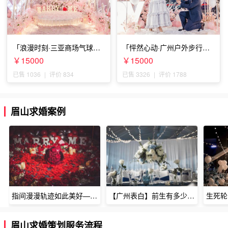
「浪漫时刻·三亚商场气球雨
「怦然心动·广州户外步行街
惊喜求婚」
求婚」
￥15000
￥15000
已售 1036
|
评价 834
已售 3326
|
评价 1788
眉山求婚案例
指间漫漫轨迹如此美好——深圳烈焰玫瑰生日惊喜
【广州表白】前生有多少未尽的缘7张
眉山求婚策划服务流程