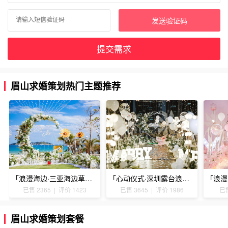
发送验证码
提交需求
眉山求婚策划热门主题推荐
「浪漫海边·三亚海边草坪浪漫求婚」
「心动仪式·深圳露台浪漫求婚」
已售 2365 | 评价 1423
已售 3645 | 评价 1986
已售
眉山求婚策划套餐