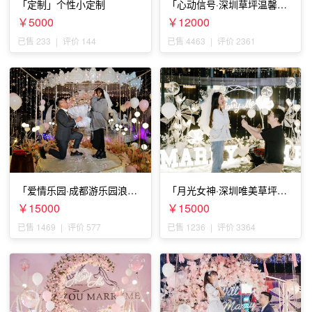
「定制」个性小定制
「心动信号·深圳草坪温馨求
婚」
￥5000
￥12000
已售 233
|
评价 144
已售 4463
|
评价 2361
「爱情乐园·成都游乐园浪漫
「月光女神·深圳唯美草坪浪
求婚」
漫求婚」
￥15000
￥15000
已售 1469
|
评价 577
已售 1236
|
评价 3364