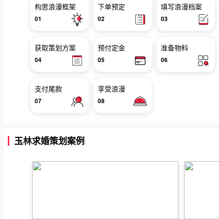
构思浪漫框架
下单预定
填写浪漫档案
01
02
03
获取策划方案
预付定金
准备物料
04
05
06
支付尾款
享受浪漫
07
08
玉林求婚策划案例