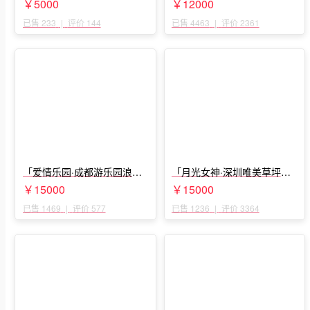
婚」
￥5000
￥12000
已售 233
|
评价 144
已售 4463
|
评价 2361
「爱情乐园·成都游乐园浪漫
「月光女神·深圳唯美草坪浪
求婚」
漫求婚」
￥15000
￥15000
已售 1469
|
评价 577
已售 1236
|
评价 3364