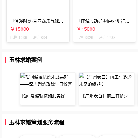
「浪漫时刻·三亚商场气球雨
「怦然心动·广州户外步行街
惊喜求婚」
求婚」
￥15000
￥15000
已售 1036
|
评价 834
已售 3326
|
评价 1788
玉林求婚案例
指间漫漫轨迹如此美好——深圳烈焰玫瑰生日惊喜
【广州表白】前生有多少未尽的缘7张
玉林求婚策划服务流程