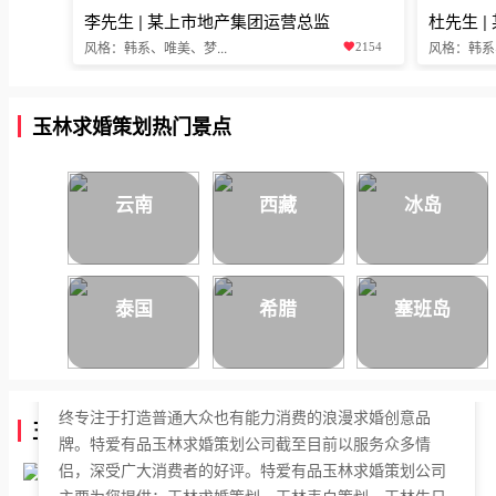
李先生 | 某上市地产集团运营总监
杜先生 
风格：韩系、唯美、梦...
风格：韩系、
2154
玉林求婚策划热门景点
云南
西藏
冰岛
泰国
希腊
塞班岛
特爱有品玉林求婚策划公司，于2018年正式成立，是国内
拥有独立商标的求婚策划公司。特爱有品玉林求婚策划始
终专注于打造普通大众也有能力消费的浪漫求婚创意品
玉林求婚策划公司简介
牌。特爱有品玉林求婚策划公司截至目前以服务众多情
侣，深受广大消费者的好评。特爱有品玉林求婚策划公司
主要为您提供：玉林求婚策划、玉林表白策划、玉林生日