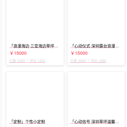
「浪漫海边·三亚海边草坪浪
「心动仪式·深圳露台浪漫求
漫求婚」
婚」
￥15000
￥15000
已售 2365
|
评价 1423
已售 3645
|
评价 1986
「定制」个性小定制
「心动信号·深圳草坪温馨求