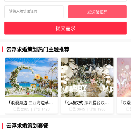
发送验证码
提交需求
云浮求婚策划热门主题推荐
「浪漫海边·三亚海边草坪浪漫求婚」
「心动仪式·深圳露台浪漫求婚」
已售 2365 | 评价 1423
已售 3645 | 评价 1986
已售
云浮求婚策划套餐