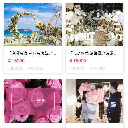
「浪漫海边·三亚海边草坪浪
「心动仪式·深圳露台浪漫求
漫求婚」
婚」
￥15000
￥15000
已售 2365
|
评价 1423
已售 3645
|
评价 1986