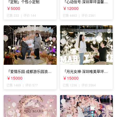
「定制」个性小定制
「心动信号·深圳草坪温馨求
婚」
￥5000
￥12000
已售 233
|
评价 144
已售 4463
|
评价 2361
「爱情乐园·成都游乐园浪漫
「月光女神·深圳唯美草坪浪
求婚」
漫求婚」
￥15000
￥15000
已售 1469
|
评价 577
已售 1236
|
评价 3364