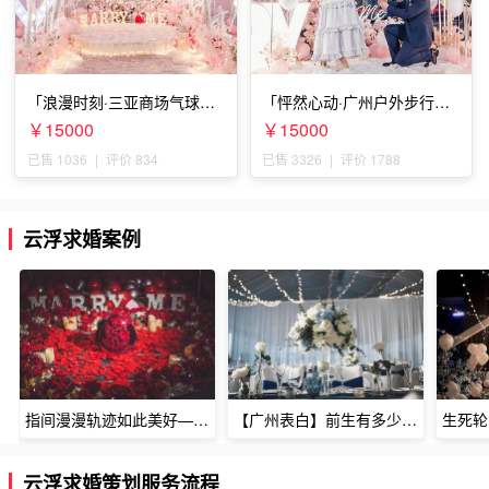
「浪漫时刻·三亚商场气球雨
「怦然心动·广州户外步行街
惊喜求婚」
求婚」
￥15000
￥15000
已售 1036
|
评价 834
已售 3326
|
评价 1788
云浮求婚案例
指间漫漫轨迹如此美好——深圳烈焰玫瑰生日惊喜
【广州表白】前生有多少未尽的缘7张
云浮求婚策划服务流程