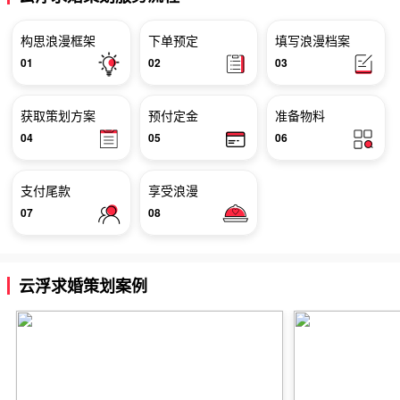
构思浪漫框架
下单预定
填写浪漫档案
01
02
03
获取策划方案
预付定金
准备物料
04
05
06
支付尾款
享受浪漫
07
08
云浮求婚策划案例