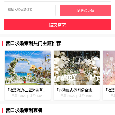
发送验证码
提交需求
营口求婚策划热门主题推荐
「浪漫海边·三亚海边草坪浪漫求婚」
「心动仪式·深圳露台浪漫求婚」
已售 2365 | 评价 1423
已售 3645 | 评价 1986
已售
营口求婚策划套餐