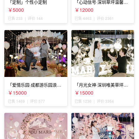
「定制」个性小定制
「心动信号·深圳草坪温馨求
婚」
￥5000
￥12000
已售 233
|
评价 144
已售 4463
|
评价 2361
「爱情乐园·成都游乐园浪漫
「月光女神·深圳唯美草坪浪
求婚」
漫求婚」
￥15000
￥15000
已售 1469
|
评价 577
已售 1236
|
评价 3364