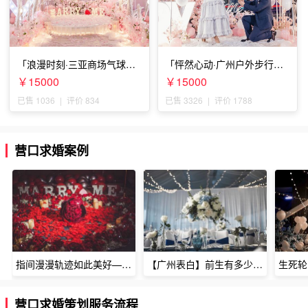
「浪漫时刻·三亚商场气球雨
「怦然心动·广州户外步行街
惊喜求婚」
求婚」
￥15000
￥15000
已售 1036
|
评价 834
已售 3326
|
评价 1788
营口求婚案例
指间漫漫轨迹如此美好——深圳烈焰玫瑰生日惊喜
【广州表白】前生有多少未尽的缘7张
营口求婚策划服务流程