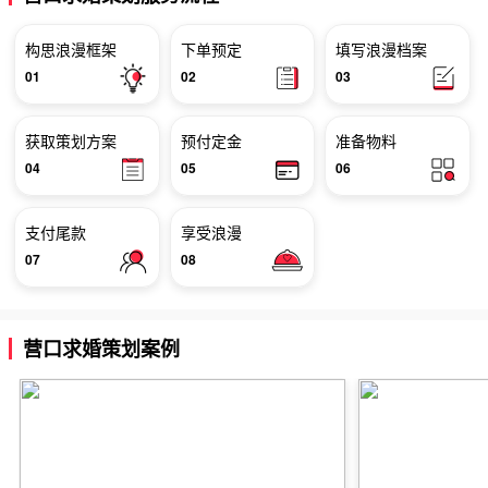
构思浪漫框架
下单预定
填写浪漫档案
01
02
03
获取策划方案
预付定金
准备物料
04
05
06
支付尾款
享受浪漫
07
08
营口求婚策划案例