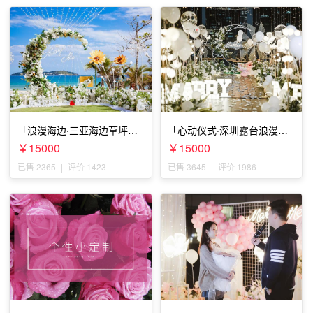
「浪漫海边·三亚海边草坪浪
「心动仪式·深圳露台浪漫求
漫求婚」
婚」
￥15000
￥15000
已售 2365
|
评价 1423
已售 3645
|
评价 1986