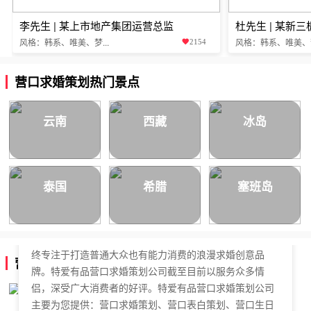
李先生 | 某上市地产集团运营总监
杜先生 | 某新
风格：韩系、唯美、梦...
风格：韩系、唯美、梦.
2154
营口求婚策划热门景点
云南
西藏
冰岛
泰国
希腊
塞班岛
特爱有品营口求婚策划公司，于2018年正式成立，是国内
拥有独立商标的求婚策划公司。特爱有品营口求婚策划始
终专注于打造普通大众也有能力消费的浪漫求婚创意品
营口求婚策划公司简介
牌。特爱有品营口求婚策划公司截至目前以服务众多情
侣，深受广大消费者的好评。特爱有品营口求婚策划公司
主要为您提供：营口求婚策划、营口表白策划、营口生日