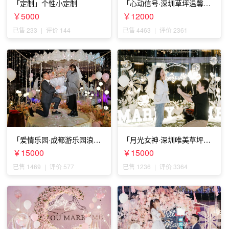
「定制」个性小定制
「心动信号·深圳草坪温馨求
婚」
￥5000
￥12000
已售 233
|
评价 144
已售 4463
|
评价 2361
「爱情乐园·成都游乐园浪漫
「月光女神·深圳唯美草坪浪
求婚」
漫求婚」
￥15000
￥15000
已售 1469
|
评价 577
已售 1236
|
评价 3364