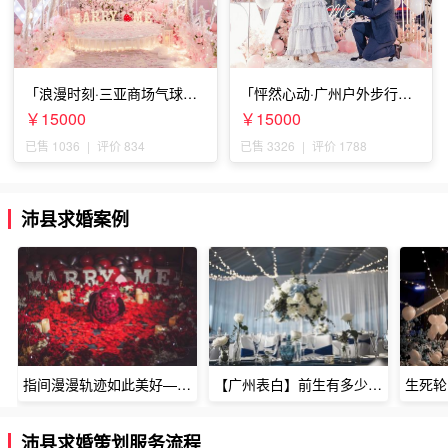
「浪漫时刻·三亚商场气球雨
「怦然心动·广州户外步行街
惊喜求婚」
求婚」
￥15000
￥15000
已售 1036
|
评价 834
已售 3326
|
评价 1788
沛县求婚案例
指间漫漫轨迹如此美好——深圳烈焰玫瑰生日惊喜
【广州表白】前生有多少未尽的缘7张
沛县求婚策划服务流程