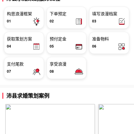
构思浪漫框架
下单预定
填写浪漫档案
01
02
03
获取策划方案
预付定金
准备物料
04
05
06
支付尾款
享受浪漫
07
08
沛县求婚策划案例