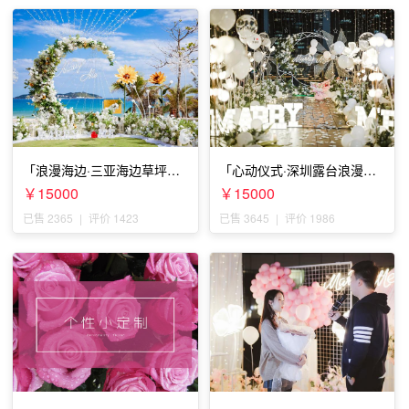
「浪漫海边·三亚海边草坪浪
「心动仪式·深圳露台浪漫求
漫求婚」
婚」
￥15000
￥15000
已售 2365
|
评价 1423
已售 3645
|
评价 1986