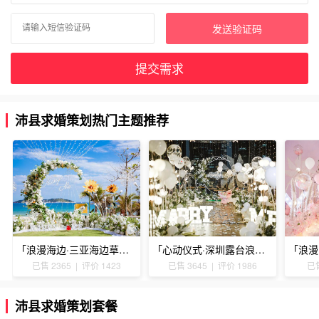
发送验证码
提交需求
沛县求婚策划热门主题推荐
「浪漫海边·三亚海边草坪浪漫求婚」
「心动仪式·深圳露台浪漫求婚」
已售 2365 | 评价 1423
已售 3645 | 评价 1986
已售
沛县求婚策划套餐