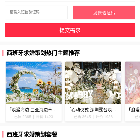
发送验证码
提交需求
西班牙求婚策划热门主题推荐
「浪漫海边·三亚海边草坪浪漫求婚」
「心动仪式·深圳露台浪漫求婚」
已售 2365 | 评价 1423
已售 3645 | 评价 1986
已售
西班牙求婚策划套餐