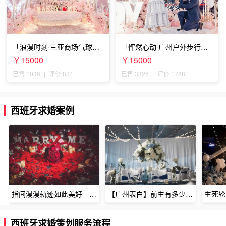
「浪漫时刻·三亚商场气球雨
「怦然心动·广州户外步行街
惊喜求婚」
求婚」
￥15000
￥15000
已售 1036
|
评价 834
已售 3326
|
评价 1788
西班牙求婚案例
指间漫漫轨迹如此美好——深圳烈焰玫瑰生日惊喜
【广州表白】前生有多少未尽的缘7张
西班牙求婚策划服务流程