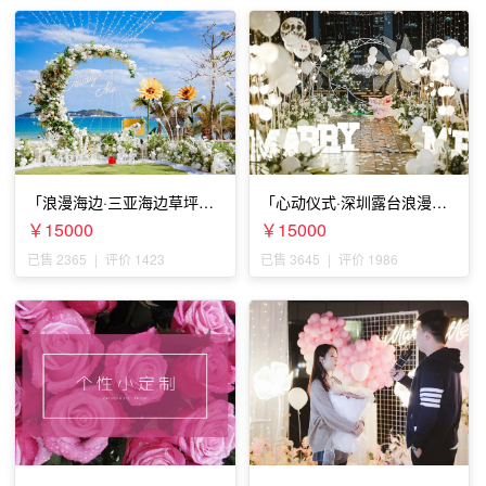
「浪漫海边·三亚海边草坪浪
「心动仪式·深圳露台浪漫求
漫求婚」
婚」
￥15000
￥15000
已售 2365
|
评价 1423
已售 3645
|
评价 1986