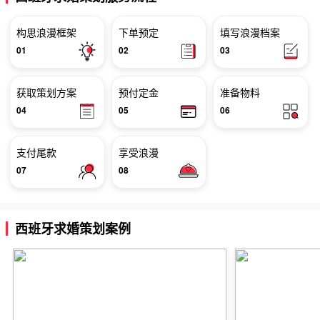
构思浪漫框架
下单预定
填写浪漫档案
01
02
03
获取策划方案
预付定金
准备物料
04
05
06
支付尾款
享受浪漫
07
08
西班牙求婚策划案例