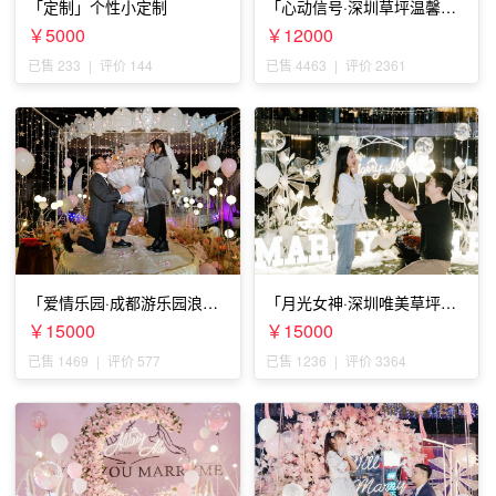
「定制」个性小定制
「心动信号·深圳草坪温馨求
婚」
￥5000
￥12000
已售 233
|
评价 144
已售 4463
|
评价 2361
「爱情乐园·成都游乐园浪漫
「月光女神·深圳唯美草坪浪
求婚」
漫求婚」
￥15000
￥15000
已售 1469
|
评价 577
已售 1236
|
评价 3364