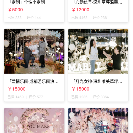
「定制」个性小定制
「心动信号·深圳草坪温馨求
婚」
￥5000
￥12000
已售 233
|
评价 144
已售 4463
|
评价 2361
「爱情乐园·成都游乐园浪漫
「月光女神·深圳唯美草坪浪
求婚」
漫求婚」
￥15000
￥15000
已售 1469
|
评价 577
已售 1236
|
评价 3364