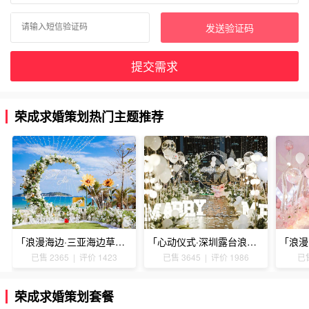
发送验证码
提交需求
荣成求婚策划热门主题推荐
「浪漫海边·三亚海边草坪浪漫求婚」
「心动仪式·深圳露台浪漫求婚」
已售 2365 | 评价 1423
已售 3645 | 评价 1986
已售
荣成求婚策划套餐