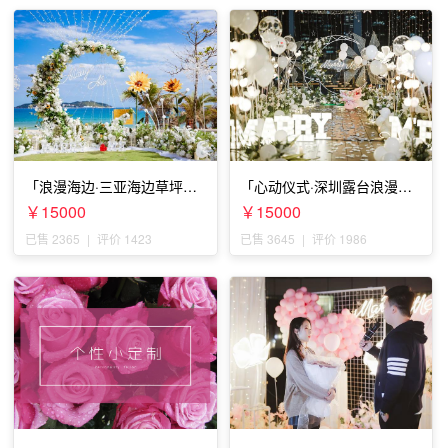
「浪漫海边·三亚海边草坪浪
「心动仪式·深圳露台浪漫求
漫求婚」
婚」
￥15000
￥15000
已售 2365
|
评价 1423
已售 3645
|
评价 1986