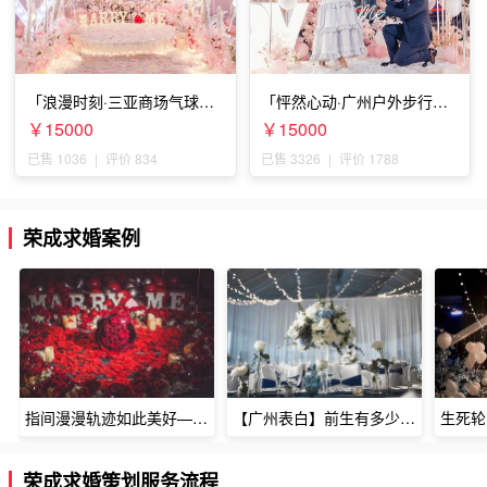
「浪漫时刻·三亚商场气球雨
「怦然心动·广州户外步行街
惊喜求婚」
求婚」
￥15000
￥15000
已售 1036
|
评价 834
已售 3326
|
评价 1788
荣成求婚案例
指间漫漫轨迹如此美好——深圳烈焰玫瑰生日惊喜
【广州表白】前生有多少未尽的缘7张
荣成求婚策划服务流程