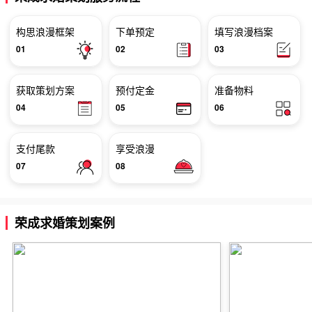
构思浪漫框架
下单预定
填写浪漫档案
01
02
03
获取策划方案
预付定金
准备物料
04
05
06
支付尾款
享受浪漫
07
08
荣成求婚策划案例