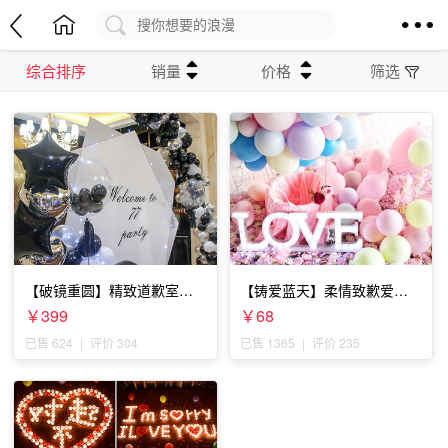
综合排序
销量
价格
筛选
【破镜重圆】精致道歉室内
【铸爱蓝天】柔情致歉爱人
布置
套餐
￥399
￥68
已售 624
|
评价 304
已售 1365
|
评价 235