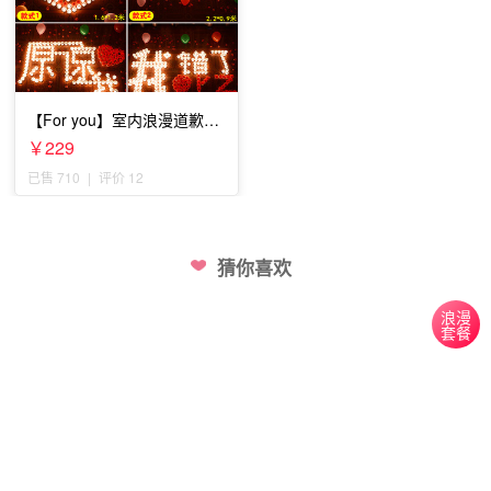
【For you】室内浪漫道歉套
餐
￥229
已售 710
|
评价 12
猜你喜欢
浪漫
套餐