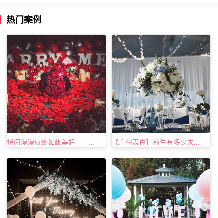
热门案例
求婚戒指和结婚戒指可以用同一个吗：
代表的含义不同
求婚戒指是男方表示自己希望女方嫁给自己的时候为女方佩
戴的，因此当女方接受了这枚钻戒，就代表她答应了男方的
求婚，愿意和他相守一生。而佩戴上求婚戒指的女生就成为
指间漫漫轨迹如此美好——...
【广州表白】前生有多少未...
了男生名正言顺的未婚妻。同样的，结婚戒指佩戴之后就表
示今后二人成为了名正言顺的夫妻。
上述内容便是特爱有品求婚策划为大家分享的关于
求婚戒指
和结婚戒指可以用同一个吗的相关内容推荐，希望能给即将