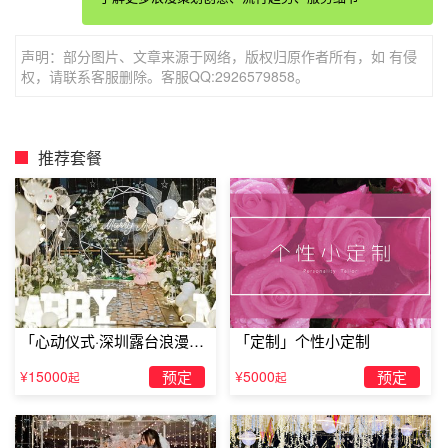
婚钻戒会让她们感动到哭出来，求婚的成功率也会有所提
升。美好的爱情寓意的钻戒有很多种，例如乐维斯，钻戒一
声明：部分图片、文章来源于网络，版权归原作者所有，如 有侵
生只送一人，寓意一生只爱一人，很多女孩子在收到这样一
权，请联系客服删除。客服QQ:2926579858。
种爱情寓意的钻戒的时候会忍不住心花荡漾。
推荐套餐
「心动仪式·深圳露台浪漫求
「定制」个性小定制
婚」
¥15000
预定
¥5000
预定
起
起