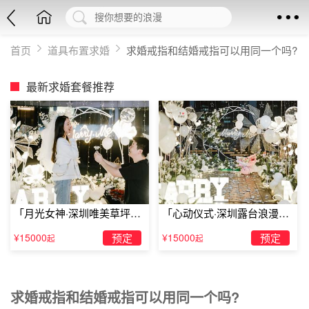
首页
道具布置求婚
求婚戒指和结婚戒指可以用同一个吗?
最新求婚套餐推荐
「月光女神·深圳唯美草坪浪
「心动仪式·深圳露台浪漫求
漫求婚」
婚」
¥15000
预定
¥15000
预定
起
起
求婚戒指和结婚戒指可以用同一个吗?