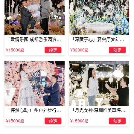
求婚戒指和结婚戒指可以用同一个吗：
求婚钻戒和结婚钻戒
数量不同
求婚钻戒和结婚钻戒最根本的区别就是两者的钻戒数量不
「爱情乐园·成都游乐园浪漫
「深藏于心」宴会厅梦幻主
求婚」
题求婚仪式
同。求婚钻戒是男方向女方求婚的时候购买的，因此数量只
¥15000
预定
¥32000
预定
起
起
有一枚；而结婚钻戒是一对新人在结婚的时候要佩戴的，因
此数量是两枚，有男戒和女戒之分。
「怦然心动·广州户外步行街
「月光女神·深圳唯美草坪浪
求婚」
漫求婚」
¥15000
预定
¥15000
预定
起
起