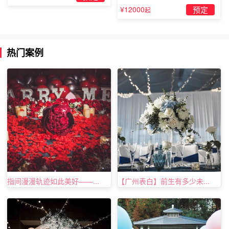
婚」
¥12000
预定
起
虽然写信已经不时髦了，但我觉得很容易让人感动!每天送
一束玫瑰，一支也可以，上面附上一张卡片，写着“情人节
快乐，我爱你”，过了几天，女友一定会觉得奇怪，就会问
热门案例
你是不是搞错了，这时候机会就来了，你就告诉她：“我会
像初恋那会儿对你好，有你的每天都是情人节，我们的甜蜜
不是情人节，是每天!”遇见这样的男人，能不嫁吗?
指间漫漫轨迹如此美好——...
【广州表白】前生有多少未...