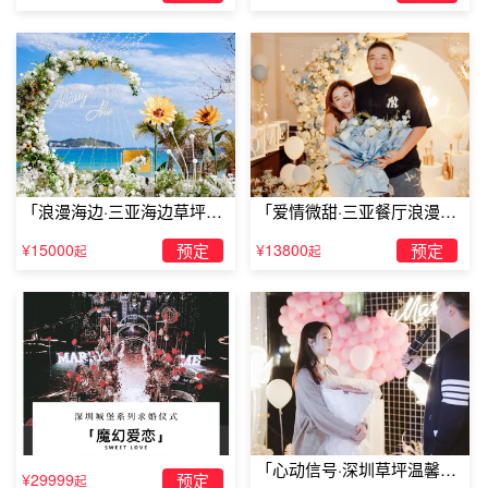
「浪漫海边·三亚海边草坪浪
「爱情微甜·三亚餐厅浪漫求
漫求婚」
婚」
¥15000
预定
¥13800
预定
起
起
抚顺婚礼求婚方式：有你的每天都是
情人节
「心动信号·深圳草坪温馨求
¥29999
预定
起