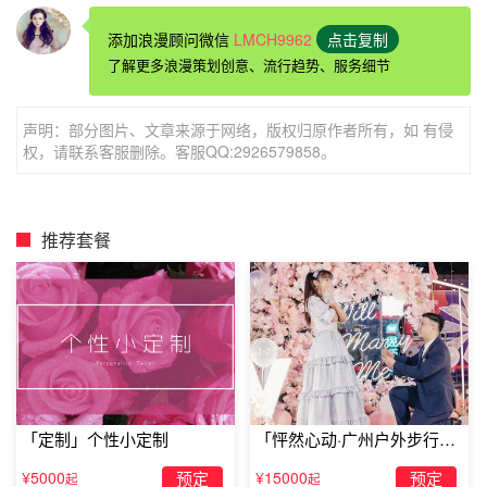
添加浪漫顾问微信
LMCH9962
点击复制
了解更多浪漫策划创意、流行趋势、服务细节
声明：部分图片、文章来源于网络，版权归原作者所有，如 有侵
抚顺婚礼
求婚
方式：温馨甜蜜的求婚
权，请联系客服删除。客服QQ:2926579858。
如果你是一个画家。那么，画图配文就不失为一个好的
求婚
推荐套餐
方法
。首先，你拿出你为她所画那些她不知道的画，在画的
旁边注上一些很动情的文字。每当她翻开一页，你就开始讲
诉那些你默默的为她所做的事，而这些事都是为她所不知
的，当她翻到最后一页时，就会看见你为她画的一枚戒指，
标注着：你愿意嫁给我吗?这个时候，你就拿出真正的戒
指，开始甜蜜的求婚。
「定制」个性小定制
「怦然心动·广州户外步行街
求婚」
¥5000
预定
¥15000
预定
起
起