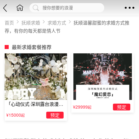
首页
抚顺求婚
求婚方式
抚顺温馨甜蜜的求婚方式推
荐，有你的每天都是情人节
最新求婚套餐推荐
「心动仪式·深圳露台浪漫求
¥29999
预定
起
婚」
¥15000
预定
起