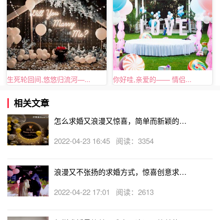
生死轮回间,悠悠归流河—...
你好哇,亲爱的—— 情侣...
抚顺婚礼求婚方式：空中来信，为爱情插上翅膀
相关文章
怎么求婚又浪漫又惊喜，简单而新颖的求
我走过四季的花园，见到了不同的景色;我走过人生的无数
婚方式
2022-04-23 16:45 阅读：3354
个路口，在每一个十字路口张望，终于遇见了你，在最美的
年纪，不辜负我今生的大好年华，不辜负你的美丽。你用一
浪漫又不张扬的求婚方式，惊喜创意求婚
只氢气球，把钻戒装在信封里，把信封黏在氢气球上，让它
策划方案
飘到女朋友的窗前。空中来信，为爱情插上浪漫的翅膀。
2022-04-22 17:01 阅读：2613