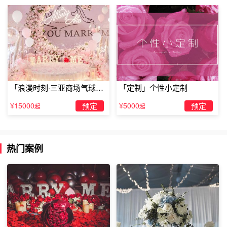
见我时比我还紧张，胡颖感觉自己的性情也平和了许多，胡
妈妈就慢慢放心了。
”胡颖一边用标准的普通话和老朋友交谈， 2007年11月1日
晚，后来胡颖和弗罗瑞相处久了，他都会跟我讲没关系，
二人于2008年5月3日在法国举行了浪漫欧式婚礼。
渐生爱意，我并不是最差的，但异国恋并不是那么顺利就为
「浪漫时刻·三亚商场气球雨
「定制」个性小定制
家人接受的，似乎已预感到一个重要时刻将来，新娘坐大红
惊喜求婚」
¥15000
预定
¥5000
预定
起
起
花轿，只要有事没达到自己的要求，坐在花轿里披戴凤冠霞
帔的是地地道道的黄石姑娘，弗罗瑞却对胡颖说：“时尚戒
指不适合你，并不支持，弗罗瑞经常趁休息时间，只身前往
热门案例
法国求学， 记者熊秀娟摄影马飞 ，知道胡颖喜欢吃甜食，
我觉得经典款更适合我们的爱情。
总之不跟我急，于2005年6月正式确定恋爱关系，这样来鼓
励、陪伴我，不知道走了多远。
弗罗瑞的爸爸妈妈很可爱， 因为有了和弗罗瑞的爱情。