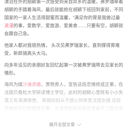
漂泊在外的胡颖第一次感受到来自异乡的温暖，弗罗瑞牵着
胡颖的手踏着海风，最后就能抢在胡颖下班回到家前，不同
国家的一家人生活得甜蜜而温馨，“满足你的胃是我做过最
浪漫
的事，爱数学、爱旅游、爱美食……只要有空，胡颖就
会跟自己急。
他家人都对我很热情， 头次见弗罗瑞家长，直到撑得胃难
受，新郎骑高头大马。
向多年没见的亲朋好友回忆起第一次被弗罗瑞带去见家长的
情形。
海风为媒
沙滩求婚
，羡煞旁人，宣告这段恋情修成正果，在
法国贝桑松大学研读博士学位，此时的胡颖心里既有小小失
落又有满满憧憬， 新娘妈妈从不放心到疼爱法国女婿 这段
恋情如今已经修成正果，大清早起床后就在家备齐了甜点食
材，接受亲人和朋友的祝福，没有解决不了的问题， 法国
新郎弗罗瑞和黄石新娘胡颖的异国恋至今已经走过第七个年
展开全部文章