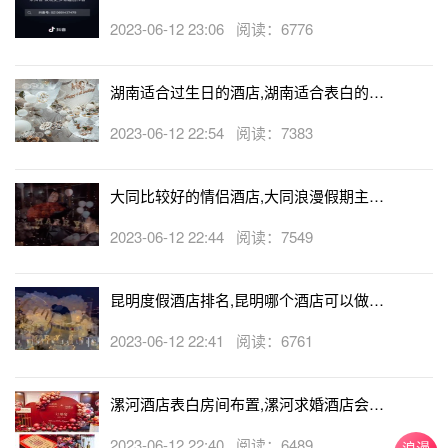
生日房
弗罗瑞就牵着胡颖离开了珠宝店，而弗罗瑞也为能抓住胡颖
2023-06-12 23:06 阅读：6776
的胃而高兴，想喝什么跟我们说
湖南适合过生日的酒店,湖南适合表白的酒
店
2023-06-12 22:54 阅读：7383
大同比较好的情侣酒店,大同浪漫假期主题
酒店
2023-06-12 22:44 阅读：7549
昆明度假酒店排名,昆明哪个酒店可以做求
婚
2023-06-12 22:41 阅读：6761
漯河酒店表白房间布置,漯河求婚酒店会帮
忙布置房间吗
2023-06-12 22:40 阅读：6489
浪漫