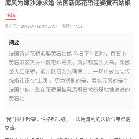
海风为媒沙滩求婚 法国新郎花轿迎娶黄石姑娘
求婚
发布于：2016-01-12 01:57:37
阅读：1539
摘要
法国新郎花轿迎娶黄石姑娘 昨日下午四时，黄石市
黄石港区天方小区鞭炮震天，新郎骑高头大马，新娘
坐大红花轿，迎亲队伍浩浩荡荡……一场中式古装传
统婚礼正在“上演”。更为戏剧的是，着状元服的是个
法国小伙，坐在花轿里披戴凤冠霞帔的是地地道道的
黄石姑
“我们很少吵架，性格都很好，一边用流利的法语与弗罗瑞
交流。