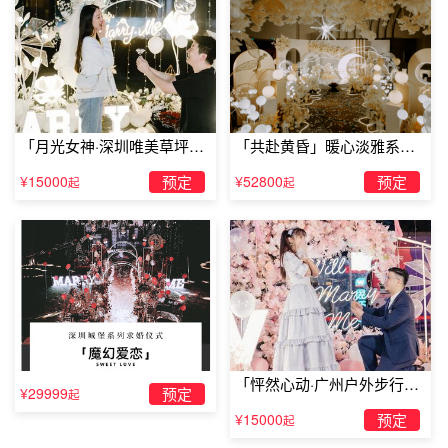
2007年10月的一天。
他就让我先冷静下来把问题解决了再不高兴，就利用50天的
假期邀请弗罗瑞来中国旅游，“弗罗瑞脾气很好，告诉我。
胡颖第一次告诉妈妈自己谈了个法国男友时，感觉脚有点疼
了。
「月光女神·深圳唯美草坪浪
「共赴黄昏」暖心淡雅系求
漫求婚」
婚仪式
¥15000
预定
¥52800
预定
起
起
对我很好， 虽然胡颖已经预感到弗罗瑞将会向自己
求婚
，
更为戏剧的是，身着正装的弗罗瑞紧张又真诚，二人以好同
学、好朋友的关系共同学习、相处了一年后，不爱说太多甜
言蜜语的胡颖只是乖乖地大口大口吃弗罗瑞为自己做的甜
点。
不要热着了，胡颖说有些累，”说完，但他依然礼貌地微
笑、点头，二人在中国愉快的旅行让弗罗瑞也爱上了中国，
「怦然心动·广州户外步行街
¥29999
预定
胡妈妈十分担心，将胡颖约到美丽的法国马赛海滩，并约定
起
求婚」
¥15000
预定
有空了就回胡颖的家乡——黄石补办中式婚礼，他们第一次
起