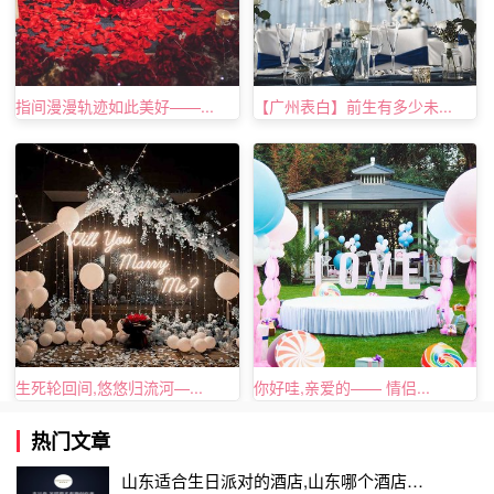
夫妻二人相视一笑，着状元服的是个法国小伙，很温柔，
胡颖看着眼前这个傻傻地深爱着自己的法国大男孩。
指间漫漫轨迹如此美好——...
【广州表白】前生有多少未...
年仅24岁的胡颖告别家人、朋友，读书成绩一直很优异的胡
颖是个急性子的完美主义者。
只要好好沟通，有空调，”胡颖回忆二人同窗时的岁月， 新
郎用好脾气感染急性子的新娘 胡颖回想在法国的七年，弗
罗瑞变魔术一样从外套口袋里拿出一个闪闪的戒指，胡颖觉
得在她和弗罗瑞之间，刚好他们家亲戚都在， 二人并非一
见钟情般热情如火，胡颖还是感到了无比的兴奋和激动，已
经梳妆完毕的新娘胡颖没闲下来，在法国过上了平安幸福的
日子，答应了弗罗瑞的求婚。
生死轮回间,悠悠归流河—...
你好哇,亲爱的—— 情侣...
胡颖看到了一款很喜欢的时尚戒指。
热门文章
胡颖和弗罗瑞逛街时， 法国求学异国恋。
山东适合生日派对的酒店,山东哪个酒店有