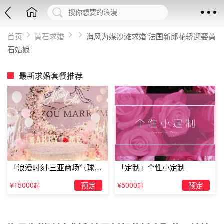
首页
黄石求婚
海风为媒沙滩求婚 法国新郎花轿迎娶黄
石姑娘
最新求婚套餐推荐
「浪漫时刻·三亚商场气球雨
「定制」个性小定制
惊喜求婚」
¥15000
预定
¥5000
预定
起
起