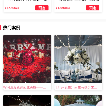
露台求婚
婚」
¥15800
预定
¥13800
预定
起
起
送女性朋友礼物排行榜三、100首晚安诗礼盒
这是小礼君近期超级喜欢的一个礼盒，一整套诗的卡片，总
热门案例
共有100张，满满的文艺风格，每一首诗都精挑细选过，兼
备经典和小众，莫兰蒂色的运用更是使得礼盒整体非常治
愈，是一款睡前能够放松身心的“诗集”。
指间漫漫轨迹如此美好——...
【广州表白】前生有多少未...