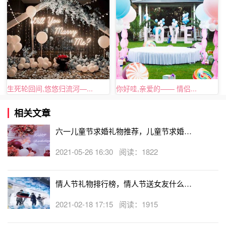
女生最抗拒不了的东西除了衣服包包美食之外当然就是送礼
生死轮回间,悠悠归流河—...
你好哇,亲爱的—— 情侣...
的真心啦。所以送女性朋友礼物，这些是很好的选择呢，及
能get到女生的点也不会过于感觉暧昧。
相关文章
六一儿童节求婚礼物推荐，儿童节求婚送
什么礼物好
2021-05-26 16:30 阅读：1822
情人节礼物排行榜，情人节送女友什么礼
物好
2021-02-18 17:15 阅读：1915