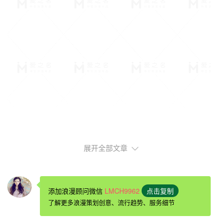
展开全部文章
送女性朋友礼物排行榜
一、未卜先知答案之书
这是一本治愈心灵疑惑的神奇之书，它将带给你的不止是生
添加浪漫顾问微信
LMCH9962
点击复制
活的指引，还有心灵的慰藉，请把你的疑惑在心理默念，然
了解更多浪漫策划创意、流行趋势、服务细节
后怀着虔诚之心翻开这本书，它将会给你最好的答案。