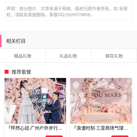
声明：部分图片、文章来源于网络，版权归原作者所有，如 有侵
权，请联系客服删除。客服QQ:2926579858。
相关栏目
精品礼物
礼品礼物
鲜花礼物
推荐套餐
送女性朋友礼物排行榜二、高颜值低度数的少女酒
「怦然心动·广州户外步行街
「浪漫时刻·三亚商场气球雨
经历了一周苦逼工作，周末有没有约上闺蜜一起疯？没有什
求婚」
惊喜求婚」