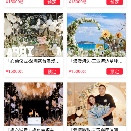
¥15000
预定
¥15000
预定
么是一杯酒解决不了的，如果有那就再来一杯！喝酒才不是
起
起
男生的专利哦~对许多小仙女来说，喝酒的标准满足两个就
行：好喝+好看。也知道大多数小仙女不胜酒力，我们不断
片，微醺最美。
「心动仪式·深圳露台浪漫求
「浪漫海边·三亚海边草坪浪
婚」
漫求婚」
¥15000
预定
¥15000
预定
起
起
「橙心诚意」橙色幸福主题
「爱情微甜·三亚餐厅浪漫求