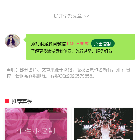
展开全部文章
添加浪漫顾问微信
LMCH9962
点击复制
了解更多浪漫策划创意、流行趋势、服务细节
声明：部分图片、文章来源于网络，版权归原作者所有，如 有侵
权，请联系客服删除。客服QQ:2926579858。
浪漫求婚
背景音乐
推荐套餐
《第八号小提琴协奏曲》——小提琴协奏曲，很适合做背景
音乐，让人心境马上沉静下来，注意使用时的音量，声音太
高，会破坏优美感。