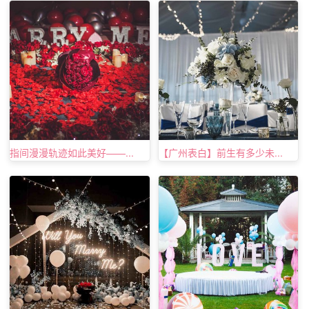
关于这首乐曲的创作背景有许多种说法。其中受到广泛认可
的观点则认为这首乐曲可能是作者四十岁时(1810年)为他的
学生，名叫伊丽莎白·罗克尔的女高音歌唱家所作。
《微笑的上弦月》
指间漫漫轨迹如此美好——...
【广州表白】前生有多少未...
这是一首轻音乐，跟爱情并没有任何关系，但是它的旋律却
很适合用来作为求婚时候播放的背景音乐。空灵而清新的曲
风，让一颗浮躁的心安静下来，嘴角也忍不住轻轻上扬，这
就是音乐的力量。每个不断循环的音符，不同乐器变化着演
奏，孩子的笑声，这一切都仿佛让人明白了爱的意义所在。