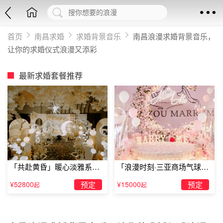
首页
南昌求婚
求婚背景音乐
南昌浪漫求婚背景音乐，
让你的求婚仪式浪漫又添彩
最新求婚套餐推荐
「共赴黄昏」暖心淡雅系求
「浪漫时刻·三亚商场气球雨
婚仪式
惊喜求婚」
¥52800
预定
¥15000
预定
起
起