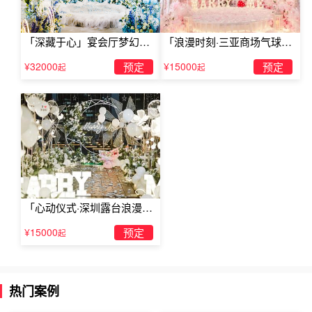
「深藏于心」宴会厅梦幻主
「浪漫时刻·三亚商场气球雨
题求婚仪式
惊喜求婚」
¥32000
预定
¥15000
预定
起
起
「心动仪式·深圳露台浪漫求
婚」
¥15000
预定
起
浪漫求婚背景音乐
热门案例
《献给爱丽丝》