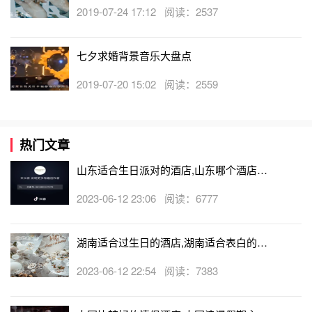
宿求婚歌曲大全
2019-07-24 17:12 阅读：2537
《Happy 2000》――黎明
七夕求婚背景音乐大盘点
2019-07-20 15:02 阅读：2559
《明天我要嫁给你啦》――周华健
热门文章
《给我一分钟不想你》――许茹芸
山东适合生日派对的酒店,山东哪个酒店有
生日房
2023-06-12 23:06 阅读：6777
《灰姑娘》――郑均
湖南适合过生日的酒店,湖南适合表白的酒
《只有为你》――庚澄庆
店
2023-06-12 22:54 阅读：7383