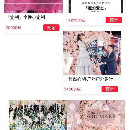
《I swear》——westlife：以雄性之声唱出爱的心声，似在
表白，更似在承诺未来。
「定制」个性小定制
¥29999
预定
起
¥5000
预定
起
《喜欢你现在的样子》——黄韵玲：低沉的呢喃，唱出最简
单的爱、最想结婚的样子。
《she》、《time tosay goodbye》、《two less lonely
「怦然心动·广州户外步行街
people in the
求婚」
world》这些歌旋律轻松，愉快，很能让人感到轻松的感
¥15000
预定
起
觉，所以很适合在大家吃饭的时候播放。让全场都能感到舒
适。