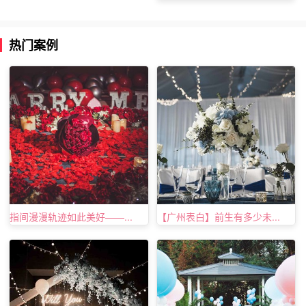
女生喜欢比较有私密性的求婚，那么你就可以在家里面进行
求婚。毕竟求婚的地点是没有限制的，不管你在哪里，都可
热门案例
以求婚，只要心意在，家里是属于你们的空间，想说什么就
说什么，也不用担心被拒绝。
现在女生都喜欢什么求婚方式四
你可以在某一天早晨对你身边的她说：“亲爱的，今天天气
正好，阳光很足，我们去把
结婚证
领了吧，你愿意嫁给我
吗?”这样的求婚方式，虽然谈不上有多么浪漫，但气氛感觉
刚好。这时候你再拿出早就准备好的戒指，这一刻是属于你
们两个人的甜蜜。
指间漫漫轨迹如此美好——...
【广州表白】前生有多少未...