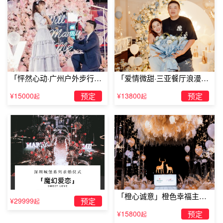
「怦然心动·广州户外步行街
「爱情微甜·三亚餐厅浪漫求
求婚」
婚」
¥15000
预定
¥13800
预定
起
起
现在女生都喜欢什么求婚方式三
「橙心诚意」橙色幸福主题
¥29999
预定
起
有些女生并不喜欢大吵大闹的街头求婚，面对陌生人的祝福
露台求婚
¥15800
预定
起
当然好，但过于热情的场景就会有点道德绑架的意思。有些