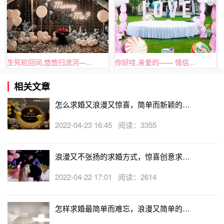
生死轮回间,悠悠归流河—...
你好哇,亲爱的—— 情侣...
相关文章
怎么求婚又浪漫又惊喜，简单而新颖的求
婚方式
2022-04-23 16:45 阅读：3355
现在女生都喜欢什么求婚方式五
浪漫又不张扬的求婚方式，惊喜创意求婚
策划方案
在
海边求婚
也是一种不错的选择，你可以借着旅游的理由叫
2022-04-22 17:01 阅读：2614
上你们的朋友，提前和小伙伴们在海边做好各种求婚准备，
比如：在沙滩上写字、搭海边的小帐篷、摆灯光等等。等到
怎样求婚最简单而难忘，浪漫又简单的求
准备工作都做好之后就把女朋友叫过来，给她一个大惊喜。
婚方式