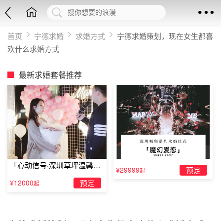
首页
宁德求婚
求婚方式
宁德求婚策划，现在女生都喜
欢什么求婚方式
最新求婚套餐推荐
「心动信号·深圳草坪温馨求
¥29999
预定
起
婚」
¥12000
预定
起