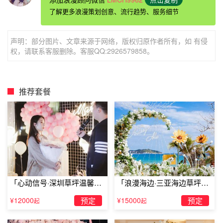
个理由，选一家高档的、安静一点餐厅，事先在餐厅订好位
了解更多浪漫策划创意、流行趋势、服务细节
置，串通好服务员。你可以提前想好用什么样的
求婚创意
或
方式来打动女孩，一般在餐厅，可以提前邀请一位钢琴师或
声明：部分图片、文章来源于网络，版权归原作者所有，如 有侵
者是小提琴师为你们演奏一曲，这样既可以调节气氛，又能
权，请联系客服删除。客服QQ:2926579858。
够吸引到旁边人的目光，此时的你们就是整个餐厅的主角。
现在女生都喜欢什么求婚方式二
推荐套餐
现在许多的年轻人都喜欢在街头求婚，提前在一个地方把一
切都布置好，选好时间、礼物、方式来入手，有一个整体的
策划，一定要结合对方的喜好，不然效果会适得其反。你可
以在某个周末约女朋友出去逛街，让陌生人递上气球和鲜
花，这时你单膝跪地，掏出戒指，一定会非常感动。街头求
婚，还是相对比较
浪漫
的，在大众的见证下，向你的女友求
「心动信号·深圳草坪温馨求
「浪漫海边·三亚海边草坪浪
婚，求婚成功率相对来说是比较高的。
婚」
漫求婚」
¥12000
预定
¥15000
预定
起
起