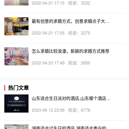
当你捧着鲜花和戒指向她走去的时候，小伙伴们就开始放烟
2022-04-21 17:15 阅读：3232
花，这时在漫天烟火中再加上深情款款的目光，是个女孩子
都会被感动吧。
最有创意的求婚方式，创意求婚点子大集
合
以上就是宁德
求婚策划
小编为大家整理的现在女生都喜欢什
2022-04-21 17:05 阅读：2275
么求婚方式，希望喜欢！
怎么求婚比较浪漫，新颖的求婚方式推荐
2022-04-20 17:49 阅读：2650
热门文章
山东适合生日派对的酒店,山东哪个酒店有
生日房
2023-06-12 23:06 阅读：6778
湖南适合过生日的酒店,湖南适合表白的酒