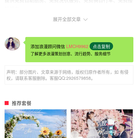
提供免费自助厨房、免费洗衣服务、免费骑自行车、免费接
站服务。
客栈提供越野车包车服务，还可以提供免费的摄影记录。
展开全部文章
客栈不能接待外宾，不能刷卡结账。
客栈提供发票，不接受免担保申请。
添加浪漫顾问微信
LMCH9962
点击复制
了解更多浪漫策划创意、流行趋势、服务细节
声明：部分图片、文章来源于网络，版权归原作者所有，如 有侵
权，请联系客服删除。客服QQ:2926579858。
推荐套餐