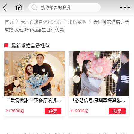
首页
大理白族自治州求婚
求婚圣地
大理哪家酒店适合
求婚,大理哪个酒店生日有优惠
最新求婚套餐推荐
「爱情微甜·三亚餐厅浪漫求
「心动信号·深圳草坪温馨求
婚」
婚」
¥13800
预定
¥12000
预定
起
起