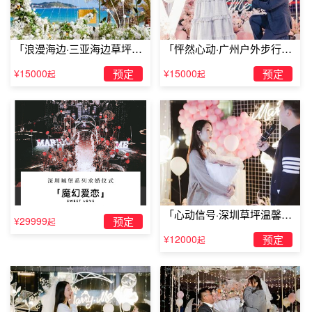
「浪漫海边·三亚海边草坪浪
「怦然心动·广州户外步行街
大理哪家酒店适合求婚永平栀子花开主题客栈
漫求婚」
求婚」
无
¥15000
预定
¥15000
预定
起
起
「心动信号·深圳草坪温馨求
¥29999
预定
起
婚」
¥12000
预定
起