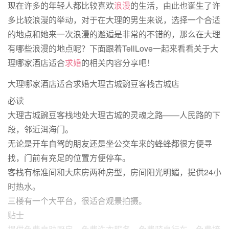
现在许多的年轻人都比较喜欢
浪漫
的生活，由此也诞生了许
多比较浪漫的举动，对于在大理的男生来说，选择一个合适
的地点和她来一次浪漫的邂逅是非常的不错的，那么在大理
有哪些浪漫的地点呢？下面跟着TellLove一起来看看关于大
理哪家酒店适合
求婚
的相关内容分享吧！
大理哪家酒店适合求婚大理古城豌豆客栈古城店
必读
大理古城豌豆客栈地处大理古城的灵魂之路——人民路的下
段，邻近洱海门。
无论是开车自驾的朋友还是坐公交车来的蜂蜂都很方便寻
找，门前有充足的位置方便停车。
客栈有标准间和大床房两种房型，房间阳光明媚，提供24小
时热水。
三楼有一个大平台，很适合观景拍摄。
贴士