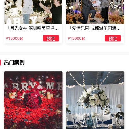
大理哪家酒店适合求婚大理康悦居客栈
大理康悦居客栈全部按白族民居装修。客房温馨舒适，是您
「月光女神·深圳唯美草坪浪
「爱情乐园·成都游乐园浪漫
漫求婚」
求婚」
理想的入住场所。
¥15000
预定
¥15000
预定
起
起
以上就是关于大理哪家酒店适合求婚的全部内容，想了解更
多关于大理哪家酒店适合求婚的资讯就关注TellLove大理浪
漫策划官网吧。
热门案例