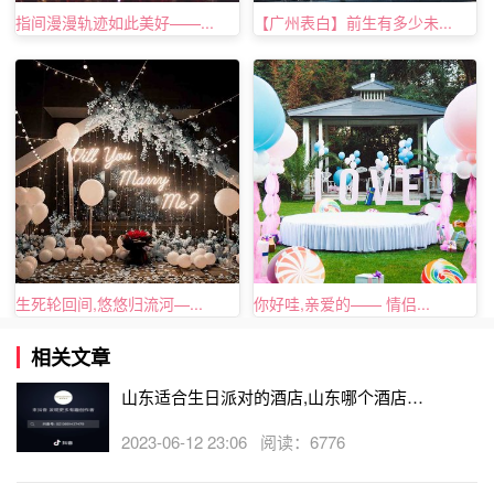
指间漫漫轨迹如此美好——...
【广州表白】前生有多少未...
生死轮回间,悠悠归流河—...
你好哇,亲爱的—— 情侣...
相关文章
山东适合生日派对的酒店,山东哪个酒店有
生日房
2023-06-12 23:06 阅读：6776