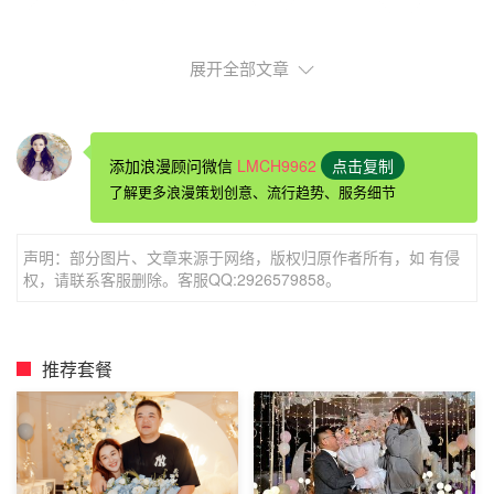
展开全部文章
添加浪漫顾问微信
LMCH9962
点击复制
黄山酒店里的房间可以布置表白吗黟县桂花楼客栈
了解更多浪漫策划创意、流行趋势、服务细节
桂花楼客栈坐落在世界遗产地、国家5A景区—西递，邻近
闻名中外的黄山风景区。桂花楼客栈位于景区中心，透过窗
声明：部分图片、文章来源于网络，版权归原作者所有，如 有侵
户可以看到古徽州的老房子，房顶上可以观赏四周的景色，
权，请联系客服删除。客服QQ:2926579858。
门前有条小溪，开门见山，环境优美，空气清晰。客栈旁边
是82年被选了特色古民居邮票，现在也被旅游公司评为重要
的保护名居.
推荐套餐