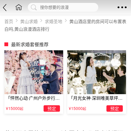
首页
黄山求婚
求婚圣地
黄山酒店里的房间可以布置表
白吗,黄山浪漫酒店排行
最新求婚套餐推荐
「怦然心动·广州户外步行街
「月光女神·深圳唯美草坪浪
求婚」
漫求婚」
¥15000
预定
¥15000
预定
起
起