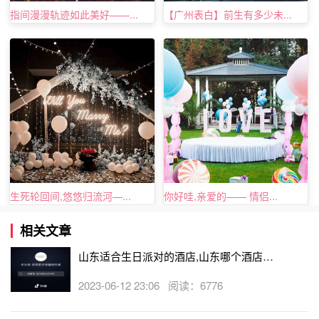
指间漫漫轨迹如此美好——...
【广州表白】前生有多少未...
生死轮回间,悠悠归流河—...
你好哇,亲爱的—— 情侣...
相关文章
山东适合生日派对的酒店,山东哪个酒店有
生日房
2023-06-12 23:06 阅读：6776