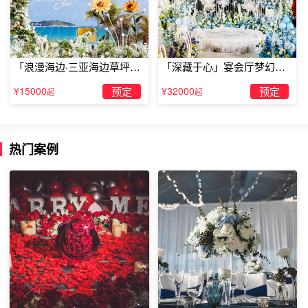
家在看了上面这些推荐之后能够带上心爱的她来一次浪漫的
约会哦~
「浪漫海边·三亚海边草坪浪
「深藏于心」宴会厅梦幻主
漫求婚」
题求婚仪式
¥15000
预定
¥32000
预定
起
起
热门案例