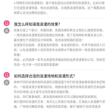
3.特殊形式的浪漫策划：客户朋友提出比较新奇的浪漫想法，比如大楼
灯光造型浪漫惊喜、电台浪漫惊喜、古城堡浪漫惊喜等。这个需要具体
核算公关活动费用后报价。
我怎么样知道我浪漫的效果？
效果分成三个部分：布置效果、氛围效果和男女主角的心理感受效果。
一场完美的浪漫策划是否能够达到效果，除了现场物料布置本身以外，
最关键在于流程的设计和统筹、现场浪漫氛围的营造！
浪漫音乐的选择、浪漫道具的使用、亲友团的配合、外界不相关的人打
扰，以及浪漫服务人员的现场专业统筹水平都会影响一场浪漫的效果和
质量！
因此，必须选择一家专业而富有求婚经验的品质浪漫策划公司，协助您
完成一生只有一次的浪漫惊喜盛典！
如何选择合适的浪漫场地和浪漫形式？
各种不同的浪漫场地和浪漫形式都是基于你们的浪漫故事和喜好来定制
的。一般是浪漫方案策划好后，根据浪漫方案所安排的浪漫形式来选择
符合的场地! 这才是专业而完美的求婚步骤。
比如，你们爱看电影，那浪漫场地和形式可以围绕电影院来策划。
我们提供的浪漫形式有：海洋之心惊喜灯海求婚、灯海焰火浪漫霸气求
婚、广场快闪舞蹈求婚、电影院惊喜求婚、餐厅/咖啡厅/包房惊喜求