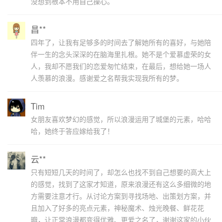
没想到根本不用自己操心。
昌**
四年了，让我有足够多的时间去了解她所有的喜好，与她陪
伴一生的念头深深的在脑海里扎根。她不是个爱慕虚荣的女
人，我却不愿我们的恋爱匆忙结束，在最后，想给她一场人
人羡慕的浪漫。感谢爱之名帮我实现我所有的梦。
Tim
女朋友喜欢梦幻的感觉，所以浪漫运用了城堡的元素，哈哈
哈，她终于答应嫁给我了！
云**
只有短短几天的时间了，却怎么也找不到自己想要的高大上
的感觉，找到了这家才知道，原来浪漫还有这么多细微的地
方需要注意才行。从讨论方案到寻找场地、出策划方案，并
且加入了好多的亮点元素，神秘魔术、烛光晚餐、鲜花花
瓣，让正常浪漫都变得优雅、更爱之名了，谢谢这家的小伙