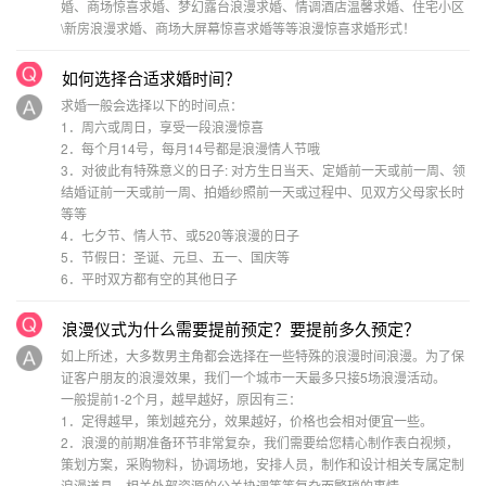
婚、商场惊喜求婚、梦幻露台浪漫求婚、情调酒店温馨求婚、住宅小区
\新房浪漫求婚、商场大屏幕惊喜求婚等等浪漫惊喜求婚形式！
如何选择合适求婚时间？
求婚一般会选择以下的时间点：
1．周六或周日，享受一段浪漫惊喜
2．每个月14号，每月14号都是浪漫情人节哦
3．对彼此有特殊意义的日子: 对方生日当天、定婚前一天或前一周、领
结婚证前一天或前一周、拍婚纱照前一天或过程中、见双方父母家长时
等等
4．七夕节、情人节、或520等浪漫的日子
5．节假日：圣诞、元旦、五一、国庆等
6．平时双方都有空的其他日子
浪漫仪式为什么需要提前预定？要提前多久预定？
如上所述，大多数男主角都会选择在一些特殊的浪漫时间浪漫。为了保
证客户朋友的浪漫效果，我们一个城市一天最多只接5场浪漫活动。
一般提前1-2个月，越早越好，原因有三：
1．定得越早，策划越充分，效果越好，价格也会相对便宜一些。
2．浪漫的前期准备环节非常复杂，我们需要给您精心制作表白视频，
策划方案，采购物料，协调场地，安排人员，制作和设计相关专属定制
浪漫道具，相关外部资源的公关协调等等复杂而繁琐的事情