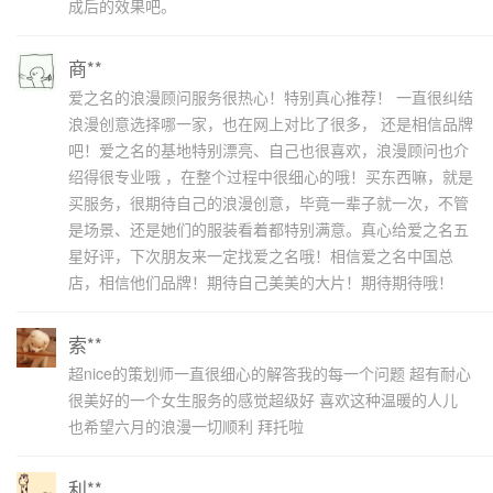
成后的效果吧。
商**
爱之名的浪漫顾问服务很热心！特别真心推荐！ 一直很纠结
浪漫创意选择哪一家，也在网上对比了很多， 还是相信品牌
吧！爱之名的基地特别漂亮、自己也很喜欢，浪漫顾问也介
绍得很专业哦 ，在整个过程中很细心的哦！买东西嘛，就是
买服务，很期待自己的浪漫创意，毕竟一辈子就一次，不管
是场景、还是她们的服装看着都特别满意。真心给爱之名五
星好评，下次朋友来一定找爱之名哦！相信爱之名中国总
店，相信他们品牌！期待自己美美的大片！期待期待哦！
索**
超nice的策划师一直很细心的解答我的每一个问题 超有耐心
很美好的一个女生服务的感觉超级好 喜欢这种温暖的人儿
也希望六月的浪漫一切顺利 拜托啦
利**