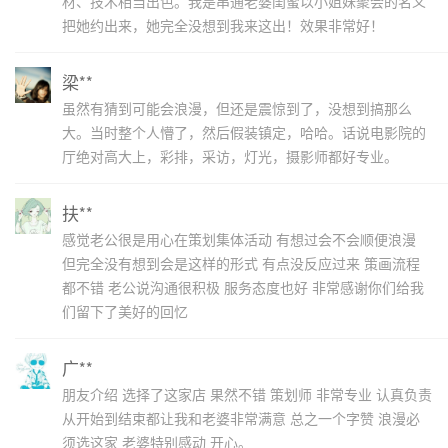
材、技术相当出色。我是串通老婆闺蜜以小姐妹聚会的名义
把她约出来，她完全没想到我来这出！效果非常好！
梁**
虽然有猜到可能会浪漫，但还是震惊到了，没想到搞那么
大。当时整个人懵了，然后假装镇定，哈哈。话说电影院的
厅绝对高大上，彩排，采访，灯光，摄影师都好专业。
扶**
感觉老公很是用心在策划集体活动 有想过会不会顺便浪漫
但完全没有想到会是这样的形式 有点没反应过来 策画流程
都不错 老公说沟通很积极 服务态度也好 非常感谢你们给我
们留下了美好的回忆
广**
朋友介绍 选择了这家店 果然不错 策划师 非常专业 认真负责
从开始到结束都让我和老婆非常满意 总之一个字赞 浪漫必
须选这家 老婆特别感动 开心。