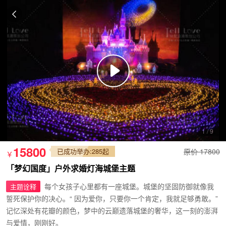
1
/
9
15800
已成功举办:285起
原价
17800
￥
「梦幻国度」户外求婚灯海城堡主题
每个女孩子心里都有一座城堡。城堡的坚固防御就像我
主题诠释
誓死保护你的决心。“ 因为爱你，只要你一个肯定，我就足够勇敢。”
记忆深处有花瓣的颜色，梦中的云巅遗落城堡的奢华，这一刻的澎湃
与爱情，刚刚好。