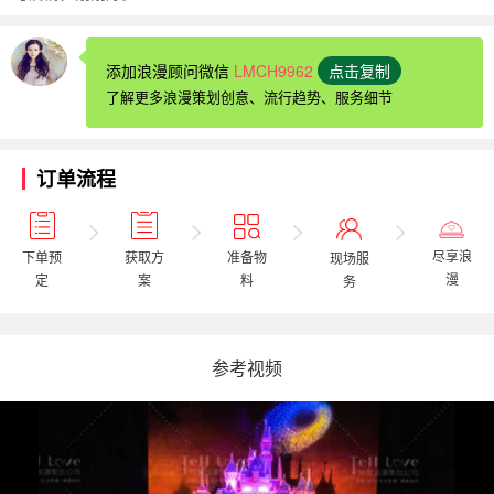
添加浪漫顾问微信
LMCH9962
点击复制
了解更多浪漫策划创意、流行趋势、服务细节
订单流程
尽享浪
获取方
下单预
准备物
现场服
漫
案
定
料
务
参考视频