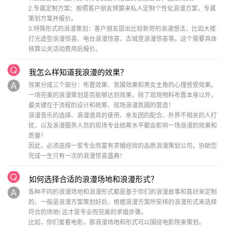
2.专属定制方案：按照客户朋友预算来私人定制个性化浪漫方案，专属
策划方案并报价。
3.特殊形式的浪漫策划：客户朋友提出比较新奇的浪漫想法，比如大楼
灯光造型浪漫惊喜、电台浪漫惊喜、古城堡浪漫惊喜等。这个需要具体
核算公关活动费用后报价。
我怎么样知道我浪漫的效果？
效果分成三个部分：布置效果、氛围效果和男女主角的心理感受效果。
一场完美的浪漫策划是否能够达到效果，除了现场物料布置本身以外，
最关键在于流程的设计和统筹、现场浪漫氛围的营造！
浪漫音乐的选择、浪漫道具的使用、亲友团的配合、外界不相关的人打
扰，以及浪漫服务人员的现场专业统筹水平都会影响一场浪漫的效果和
质量！
因此，必须选择一家专业而富有求婚经验的品质浪漫策划公司，协助您
完成一生只有一次的浪漫惊喜盛典！
如何选择合适的浪漫场地和浪漫形式？
各种不同的浪漫场地和浪漫形式都是基于你们的浪漫故事和喜好来定制
的。一般是浪漫方案策划好后，根据浪漫方案所安排的浪漫形式来选择
符合的场地! 这才是专业而完美的求婚步骤。
比如，你们爱看电影，那浪漫场地和形式可以围绕电影院来策划。