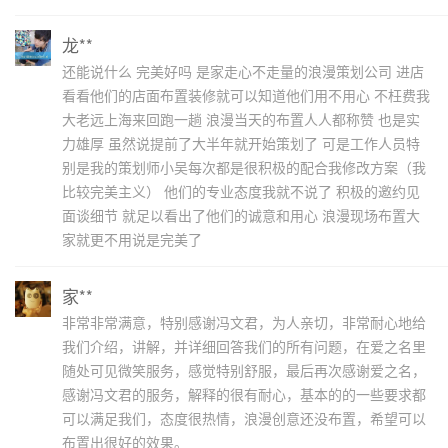
龙**
还能说什么 完美好吗 是家走心不走量的浪漫策划公司 进店
看看他们的店面布置装修就可以知道他们用不用心 不枉费我
大老远上海来回跑一趟 浪漫当天的布置人人都称赞 也是实
力雄厚 虽然说提前了大半年就开始策划了 可是工作人员特
别是我的策划师小吴每次都是很积极的配合我修改方案（我
比较完美主义） 他们的专业态度我就不说了 积极的邀约见
面谈细节 就足以看出了他们的诚意和用心 浪漫现场布置大
家就更不用说是完美了
家**
非常非常满意，特别感谢冯文君，为人亲切，非常耐心地给
我们介绍，讲解，并详细回答我们的所有问题，在爱之名里
随处可见微笑服务，感觉特别舒服，最后再次感谢爱之名，
感谢冯文君的服务，解释的很有耐心，基本的的一些要求都
可以满足我们，态度很热情，浪漫创意还没布置，希望可以
布置出很好的效果。