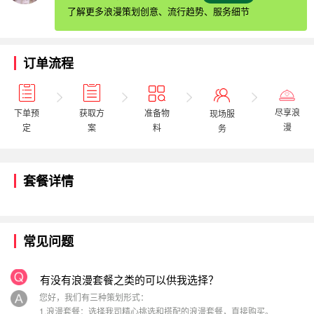
了解更多浪漫策划创意、流行趋势、服务细节
订单流程
尽享浪
获取方
下单预
准备物
现场服
漫
案
定
料
务
套餐详情
常见问题
有没有浪漫套餐之类的可以供我选择？
您好，我们有三种策划形式：
1.浪漫套餐：选择我司精心挑选和搭配的浪漫套餐，直接购买。