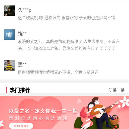
久***p
这个吹风机 嗯 逼格很高 很喜欢的 亲爱的也是炒鸡不错
饶**
浪漫的爱之名，真的是帮助我解决了 人生大事啊。不善言
语，也不知道怎么准备，最终亲爱的答应我了 哈哈哈哈
惠**
摄影师策划师统筹师真心不错，全程五星好评
热门推荐
换一换