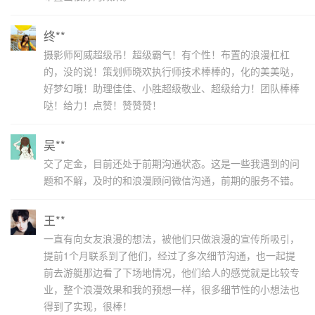
终**
摄影师阿威超级吊！超级霸气！有个性！布置的浪漫杠杠
的，没的说！策划师晓欢执行师技术棒棒的，化的美美哒，
好梦幻哦！助理佳佳、小胜超级敬业、超级给力！团队棒棒
哒！给力！点赞！赞赞赞！
吴**
交了定金，目前还处于前期沟通状态。这是一些我遇到的问
题和不解，及时的和浪漫顾问微信沟通，前期的服务不错。
王**
一直有向女友浪漫的想法，被他们只做浪漫的宣传所吸引，
提前1个月联系到了他们，经过了多次细节沟通，也一起提
前去游艇那边看了下场地情况，他们给人的感觉就是比较专
业，整个浪漫效果和我的预想一样，很多细节性的小想法也
得到了实现，很棒！