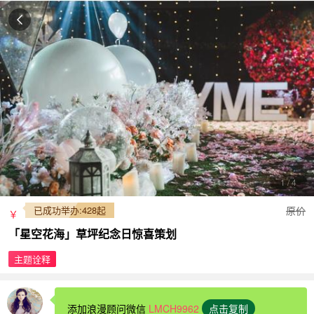
1
/
4
已成功举办:428起
原价
￥
「星空花海」草坪纪念日惊喜策划
主题诠释
添加浪漫顾问微信
LMCH9962
点击复制