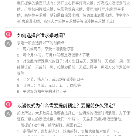
我们提供的浪漫形式有：海洋之心惊喜灯海求婚、灯海焰火浪漫霸气求
婚、广场快闪舞蹈求婚、电影院惊喜求婚、餐厅/咖啡厅/包房惊喜求
婚、商场惊喜求婚、梦幻露台浪漫求婚、情调酒店温馨求婚、住宅小区
\新房浪漫求婚、商场大屏幕惊喜求婚等等浪漫惊喜求婚形式！
如何选择合适求婚时间？
求婚一般会选择以下的时间点：
1．周六或周日，享受一段浪漫惊喜
2．每个月14号，每月14号都是浪漫情人节哦
3．对彼此有特殊意义的日子: 对方生日当天、定婚前一天或前一周、领
结婚证前一天或前一周、拍婚纱照前一天或过程中、见双方父母家长时
等等
4．七夕节、情人节、或520等浪漫的日子
5．节假日：圣诞、元旦、五一、国庆等
6．平时双方都有空的其他日子
浪漫仪式为什么需要提前预定？要提前多久预定？
如上所述，大多数男主角都会选择在一些特殊的浪漫时间浪漫。为了保
证客户朋友的浪漫效果，我们一个城市一天最多只接5场浪漫活动。
一般提前1-2个月，越早越好，原因有三：
1．定得越早，策划越充分，效果越好，价格也会相对便宜一些。