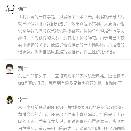
通**
让我浪漫的一件事是，浪漫结束后第二天，浪漫的部分图片
就已经做好能让我们预览了。效果真是不错啊。大爱啊。他
们家帮我们做的仪式我们超级喜欢。简简单单但是却很漂亮
独特。因为预算的关系，没有用太多的鲜花。由于自己比较
看中摄影的关系，便选了他们推荐的一个摄影师。真是选的
很满意。谢谢自然风浪漫策划推荐，而且性价比也很高
荆**
关注你们很久了，一直很喜欢她们家的浪漫风格。浪漫顾问
cici是真的很好，我看到有很多兄弟也推荐的她，谢谢她了
宰**
从一个月前联系的telllove，策划师很热心地在帮我介绍和推
荐适合我的方式，还提出了很多中肯的建议，定的是空中花
园的主题。后来我女友说，她对场景的布置很满意，浅蓝色
白色搭配，看起来相当的高大上，这都要归功于telllove团队