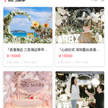
「浪漫海边·三亚海边草坪浪
「心动仪式·深圳露台浪漫求
漫求婚」
婚」
￥15000
￥15000
已售 2365
|
评价 1423
已售 3645
|
评价 1986