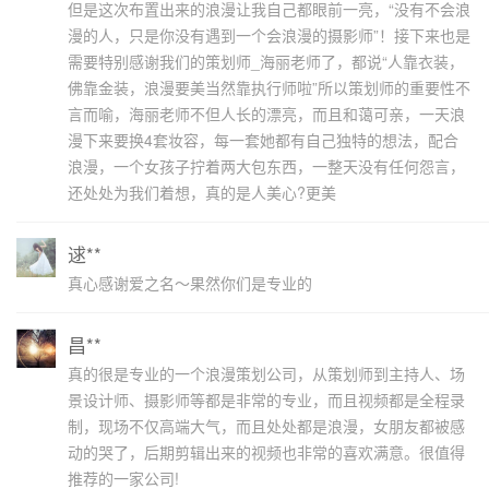
但是这次布置出来的浪漫让我自己都眼前一亮，“没有不会浪
漫的人，只是你没有遇到一个会浪漫的摄影师”！接下来也是
需要特别感谢我们的策划师_海丽老师了，都说“人靠衣装，
佛靠金装，浪漫要美当然靠执行师啦”所以策划师的重要性不
言而喻，海丽老师不但人长的漂亮，而且和蔼可亲，一天浪
漫下来要换4套妆容，每一套她都有自己独特的想法，配合
浪漫，一个女孩子拧着两大包东西，一整天没有任何怨言，
还处处为我们着想，真的是人美心?更美
逑**
真心感谢爱之名～果然你们是专业的
昌**
真的很是专业的一个浪漫策划公司，从策划师到主持人、场
景设计师、摄影师等都是非常的专业，而且视频都是全程录
制，现场不仅高端大气，而且处处都是浪漫，女朋友都被感
动的哭了，后期剪辑出来的视频也非常的喜欢满意。很值得
推荐的一家公司!