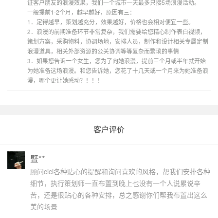
证客户朋友的浪漫效果，我们一个城市一天最多只接5场浪漫活动。
一般提前1-2个月，越早越好，原因有三：
1．定得越早，策划越充分，效果越好，价格也会相对便宜一些。
2．浪漫的前期准备环节非常复杂，我们需要给您精心制作表白视频，
策划方案，采购物料，协调场地，安排人员，制作和设计相关专属定制
浪漫道具，相关外部资源的公关协调等等复杂而繁琐的事情
3．如果您告诉一个女生，您为了向她浪漫，提前三个月或半年就开始
为她准备这场浪漫。和您告诉她，您花了十几天或一个月来为她准备浪
漫，哪个更让她感动？！！！
客户评价
暨**
顾问cici各种贴心的提醒和询问喜欢的风格，帮我们安排各种
细节，执行策划师一直布置到晚上也没有一个人说累说辛
苦，还是很贴心的各种安排，总之感谢你们帮我布置出这么
美的场景