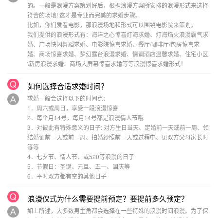
的。一般是浪漫方案策划好后，根据浪漫方案所安排的浪漫形式来选择
符合的场地! 这才是专业而完美的求婚步骤。
比如，你们爱看电影，那浪漫场地和形式可以围绕电影院来策划。
我们提供的浪漫形式有：海洋之心惊喜灯海求婚、灯海焰火浪漫霸气求
婚、广场快闪舞蹈求婚、电影院惊喜求婚、餐厅/咖啡厅/包房惊喜求
婚、商场惊喜求婚、梦幻露台浪漫求婚、情调酒店温馨求婚、住宅小区
\新房浪漫求婚、商场大屏幕惊喜求婚等等浪漫惊喜求婚形式！
如何选择合适求婚时间？
求婚一般会选择以下的时间点：
1．周六或周日，享受一段浪漫惊喜
2．每个月14号，每月14号都是浪漫情人节哦
3．对彼此有特殊意义的日子: 对方生日当天、定婚前一天或前一周、领
结婚证前一天或前一周、拍婚纱照前一天或过程中、见双方父母家长时
等等
4．七夕节、情人节、或520等浪漫的日子
5．节假日：圣诞、元旦、五一、国庆等
6．平时双方都有空的其他日子
浪漫仪式为什么需要提前预定？要提前多久预定？
如上所述，大多数男主角都会选择在一些特殊的浪漫时间浪漫。为了保