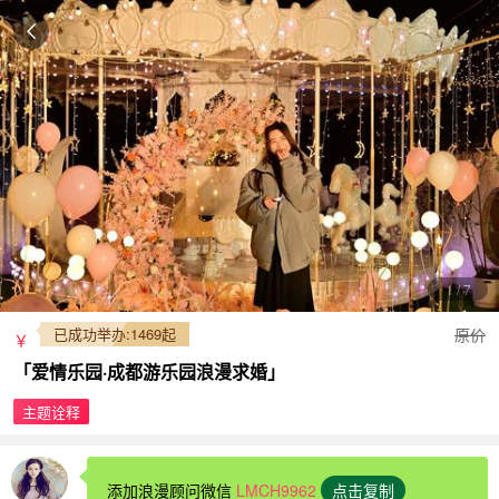
1
/
7
已成功举办:1469起
原价
￥
「爱情乐园·成都游乐园浪漫求婚」
主题诠释
添加浪漫顾问微信
LMCH9962
点击复制