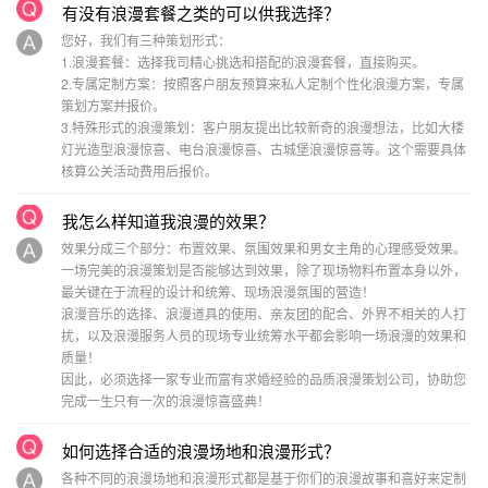
有没有浪漫套餐之类的可以供我选择？
您好，我们有三种策划形式：
1.浪漫套餐：选择我司精心挑选和搭配的浪漫套餐，直接购买。
2.专属定制方案：按照客户朋友预算来私人定制个性化浪漫方案，专属
策划方案并报价。
3.特殊形式的浪漫策划：客户朋友提出比较新奇的浪漫想法，比如大楼
灯光造型浪漫惊喜、电台浪漫惊喜、古城堡浪漫惊喜等。这个需要具体
核算公关活动费用后报价。
我怎么样知道我浪漫的效果？
效果分成三个部分：布置效果、氛围效果和男女主角的心理感受效果。
一场完美的浪漫策划是否能够达到效果，除了现场物料布置本身以外，
最关键在于流程的设计和统筹、现场浪漫氛围的营造！
浪漫音乐的选择、浪漫道具的使用、亲友团的配合、外界不相关的人打
扰，以及浪漫服务人员的现场专业统筹水平都会影响一场浪漫的效果和
质量！
因此，必须选择一家专业而富有求婚经验的品质浪漫策划公司，协助您
完成一生只有一次的浪漫惊喜盛典！
如何选择合适的浪漫场地和浪漫形式？
各种不同的浪漫场地和浪漫形式都是基于你们的浪漫故事和喜好来定制