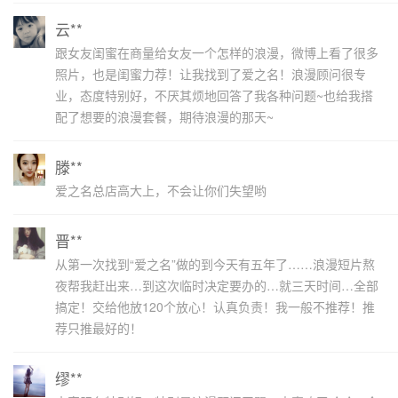
云**
跟女友闺蜜在商量给女友一个怎样的浪漫，微博上看了很多
照片，也是闺蜜力荐！让我找到了爱之名！浪漫顾问很专
业，态度特别好，不厌其烦地回答了我各种问题~也给我搭
配了想要的浪漫套餐，期待浪漫的那天~
滕**
爱之名总店高大上，不会让你们失望哟
晋**
从第一次找到“爱之名”做的到今天有五年了……浪漫短片熬
夜帮我赶出来…到这次临时决定要办的…就三天时间…全部
搞定！交给他放120个放心！认真负责！我一般不推荐！推
荐只推最好的！
缪**