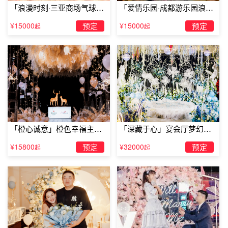
「浪漫时刻·三亚商场气球雨
「爱情乐园·成都游乐园浪漫
惊喜求婚」
求婚」
¥15000
预定
¥15000
预定
起
起
三、少许增加一些发送短信的频度
如果只是写点自己的日常生活，对他而言，可能没多大意
思。发送些他会感兴趣的内容，比如他是喜欢电影、音乐
的，那就以“值得推荐”的方式和他分享一些。与其每条都等
「橙心诚意」橙色幸福主题
「深藏于心」宴会厅梦幻主
他回信，不如自己享受“我发的短信可能会让他高兴”的乐趣
露台求婚
题求婚仪式
¥15800
预定
¥32000
预定
起
起
吧。一旦开始增加频度，就要坚持每天如此，这样对方就能
意识到，你喜欢上了他。