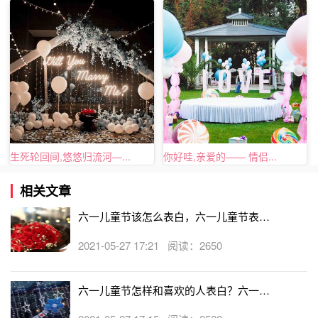
他，“想听听你的声音”。如果你决定放弃以上那些迂回做
法，当面表白，那么你需要注意的是：表白时，仔细观察对
方的样子。如果对方表情有点不耐烦，那还是打住的为好。
生死轮回间,悠悠归流河—...
你好哇,亲爱的—— 情侣...
相关文章
六一儿童节该怎么表白，六一儿童节表白
大全
2021-05-27 17:21 阅读：2650
六一儿童节怎样和喜欢的人表白？六一儿
童节对女朋友的表白方式