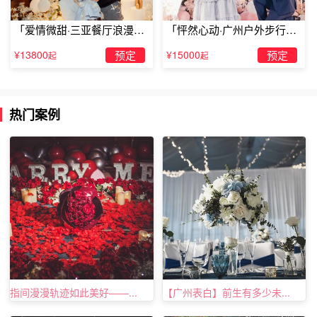
「爱情微甜·三亚餐厅浪漫求
「怦然心动·广州户外步行街
婚」
求婚」
¥13800
预定
¥15000
预定
起
起
热门案例
四、偶尔给他打打电话
打电话这个行为很能即时拉近人心距离。这种做法本身就是
一种表白。不过打电话是要占用对方时间的，所以拨通后，
第一时间问清楚对方是否方便讲话。有时一个电话过去，对
方会反问，“你找我有什么事吗?”这时，与其慌忙编造一个
指间漫漫轨迹如此美好——...
【广州表白】前生有多少未...
蹩脚的理由，还不如坦诚告知，如果有足够的勇气，就告诉