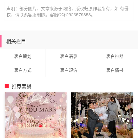
准确来说这是试探性表白，如果女人因为纸条而反馈出想恋
声明：部分图片、文章来源于网络，版权归原作者所有，如 有侵
爱的信号，男人通常还会进行二次表白。
权，请联系客服删除。客服QQ:2926579858。
二、爱屋及乌
我是先认识它，然后才认识她的。她经常在晚上带着那只小
相关栏目
狗来公园散步，再以后我和它成了好朋友，接着我和她也成
了好朋友。一天我们坐在长椅上休息的时候，我拍拍小狗，
表白策划
表白语录
表白神器
对它说：“告诉你的主人，你还需要一位男主人照顾。”
表白方式
表白短信
表白情书
推荐套餐