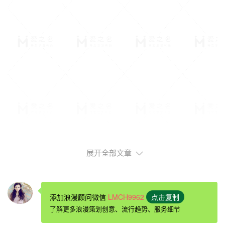
一、纸条表白
展开全部文章
很多人会说，现在都已经是信息时代了，还会有人用纸条表
白吗？当然有！你不用不代表别人不用。用纸条表白通常发
生在同学之间或同事之间。当男人喜欢某个女同学或者女同
添加浪漫顾问微信
LMCH9962
点击复制
事时，如果两个人没有更多交集的话，那就会用这种方式，
了解更多浪漫策划创意、流行趋势、服务细节
把写满情话的纸条偷偷放在最容易让女人看到的地方。其实