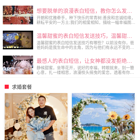
地我要告诉你：我是真的真的好爱你!
想要脱单的浪漫表白短信，教你怎么发表白短信才能脱单
开朗和优雅牵手，种下快乐的常青树;善良和忠诚结缘，
耕耘平安的一方土;我们的相爱相知，描绘一幅幸福图。
我爱你，我的宝贝啊，你会一直藏在我心里，暖着，爱
着。
温馨甜蜜的表白短信发送技巧，温馨甜蜜的表白短信精选
温馨甜蜜的表白短信发送技巧有哪些？以前没有你，爸
爸妈妈是我生命中的主角，因为与他们有永远不变的亲
情，后来我有了你，知道了什么是爱情，你就成了我生
命的主角，因为你我有永远不变的爱情，以后我们会有
最感人的表白短信，让女神都没发拒绝的表白短信分享
彼此的小宝宝，我们组合成另一个新的家庭，你是他们
的主角，在我心里也一直是的，我只想成为你...
静候甜蜜，坐等花开，说好的幸福，转眼就来，别一簪
心意，扎一缕相思，浪漫枝头摇曳的爱恋，透着有你的
欢快。你在，一切都在，此生，春暖花开。
求婚套餐