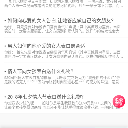
如何求婚简单又有创意：初见地求婚求婚攻略 一般来说，女孩会对
两个人第一次见面或者约会的地方记忆犹新，甚至一辈子都不会忘，而在
这里求婚也是非常不错的选择。当然，一这要带上一枚寓意很好的钻戒，
而说到寓意，一生只送一人的乐维斯钻戒用...
• 如何向心爱的女人告白,让她答应做自己的女朋友?
你好： 首先先要对你说表白需要勇气和真诚（其中真诚最为重要，当面
表白时一定要态度端正，让女方感到你是认真的。这样你的成功性会大一
些） 但是有一点要提醒你，当你遇到自己真正喜欢的人时，一定要去表
白，千万不要说自己不敢，更不要不去表白，让机会从自己的身边白白溜
走。这样会让自己...
• 男人如何向他心爱的女人表白最合适
你好： 首先先要对你说表白需要勇气和真诚（其中真诚最为重要，当面
表白时一定要态度端正，让女方感到你是认真的。这样你的成功性会大一
些） 但是有一点要提醒你，当你遇到自己真正喜欢的人时，一定要去表
白，千万不要说自己不敢，更不要不去表白，让机会从自己的身边白白溜
走。这样会让...
• 情人节向女孩表白送什么礼物?
520网络情人节表白礼物推荐：我爱你-定制巧克力 "我是你的什么?" "你
是我的巧克力!" "?" "因为你让我时刻甜进心里~~" 巧克力的味道，是爱情
的味道——浓情巧克力可是女孩子专属特别武器。“你能否体察我的心
意”，“巧克力的味道，像我吗?”;“谢谢你一直以来对我这么...
• 2018年七夕情人节表白送什么礼物?
浪漫
你想送多少钱的呢...... 如过你是学生我建议你送50元到200之间的...不能
套餐
让那个女孩觉得你寒酸,而且还不能让她觉得你很浪费花钱..一般的比较
好..... 礼物选择有(1)卡通毛公仔一般60到100可以买到一个大好号.... (2)
音乐盒,少女读喜欢浪漫..最好是送水...