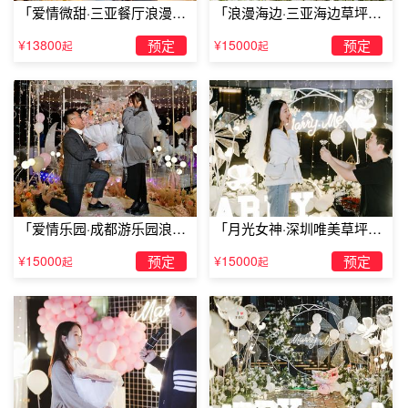
「爱情微甜·三亚餐厅浪漫求
「浪漫海边·三亚海边草坪浪
婚」
漫求婚」
¥13800
预定
¥15000
预定
起
起
「爱情乐园·成都游乐园浪漫
「月光女神·深圳唯美草坪浪
求婚」
漫求婚」
¥15000
预定
¥15000
预定
起
起