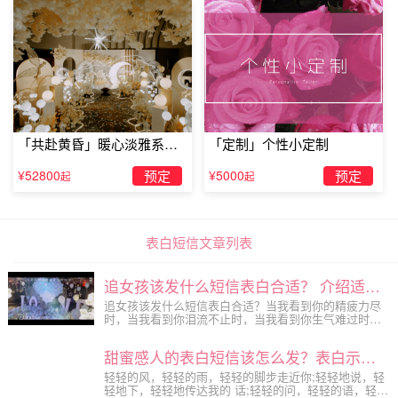
「共赴黄昏」暖心淡雅系求
「定制」个性小定制
婚仪式
¥52800
预定
¥5000
预定
起
起
表白短信文章列表
追女孩该发什么短信表白合适？ 介绍适合追女孩脱单的表白短信
追女孩该发什么短信表白合适？当我看到你的精疲力尽
时，当我看到你泪流不止时，当我看到你生气难过时，
我想要紧紧拥抱着你，可是我始终不敢伸开双手。能不
能给我一个陪伴在你左右的机会。那么表白短信有哪些
甜蜜感人的表白短信该怎么发？表白示爱短信大全介绍
呢?怎么向心仪的人表白呢?下面浪漫优品为大家整理了
一些，希望对大家有所帮助!
轻轻的风，轻轻的雨，轻轻的脚步走近你;轻轻地说，轻
轻地下，轻轻地传达我的 话;轻轻的问，轻轻的语，轻轻