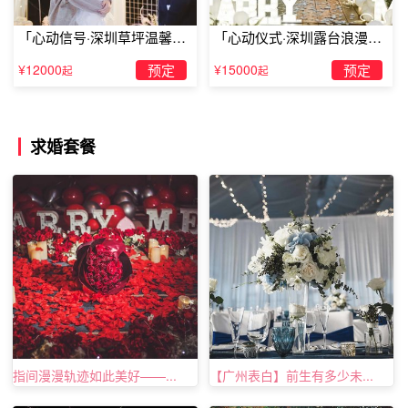
「心动信号·深圳草坪温馨求
「心动仪式·深圳露台浪漫求
婚」
婚」
¥12000
预定
¥15000
预定
起
起
求婚套餐
指间漫漫轨迹如此美好——...
【广州表白】前生有多少未...