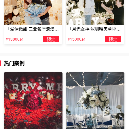
「爱情微甜·三亚餐厅浪漫求
「月光女神·深圳唯美草坪浪
婚」
漫求婚」
¥13800
预定
¥15000
预定
起
起
最后，
表白方式
总体来看，表白方式偏向于制造惊喜式。例如：不提前告诉
她，在家里布置好氛围，准备好礼物，等她回家一推门，哇
热门案例
塞，好感动！或者周末去周边游，先在目的地布置好了，来
个旅游表白，也是不错的。这些表白，既可以只有两个人，
浪漫
甜蜜，完事后直接滚床单，也可以叫上亲朋好友，替你
造势，助威，接受大家的祝福。