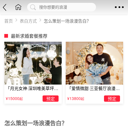
首页
表白方式
怎么策划一场浪漫告白？
最新求婚套餐推荐
「月光女神·深圳唯美草坪浪
「爱情微甜·三亚餐厅浪漫求
漫求婚」
婚」
¥15000
预定
¥13800
预定
起
起
怎么策划一场浪漫告白？