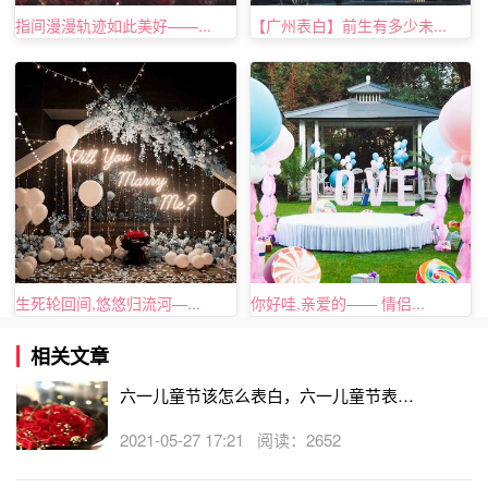
指间漫漫轨迹如此美好——...
【广州表白】前生有多少未...
生死轮回间,悠悠归流河—...
你好哇,亲爱的—— 情侣...
男生想要跟女生告白的时候就一定要有一颗浪漫的细胞，这
样才能让你的表白成功率提高哦，还有就是男生的用心了。
相关文章
六一儿童节该怎么表白，六一儿童节表白
大全
2021-05-27 17:21 阅读：2652