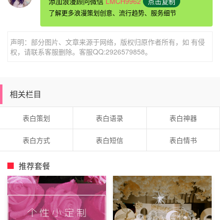
添加浪漫顾问微信
LMCH9962
点击复制
台词的走心程度。因为表白的时候你想打动她，必须表达出
了解更多浪漫策划创意、流行趋势、服务细节
你对她有多用心，有多了解她，让她知道你从很早就已经开
始留意她了。
声明：部分图片、文章来源于网络，版权归原作者所有，如 有侵
权，请联系客服删除。客服QQ:2926579858。
相关栏目
表白策划
表白语录
表白神器
表白方式
表白短信
表白情书
推荐套餐