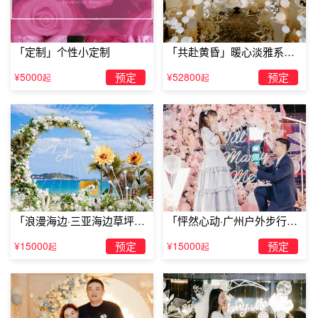
再次，设想表白的结果
最后就是要提前考虑到表白的后果，按照自己的想法，肯定
「定制」个性小定制
「共赴黄昏」暖心淡雅系求
是对对方有意且对方可能也会时不时给点回应你才会选择表
婚仪式
¥5000
预定
¥52800
预定
起
起
白，所以如果
表白成功
，皆大欢喜，如果
表白失败
，也不要
过于难过和失望，毕竟你不是人民币，谁都会喜欢你。给自
己一个心理准备，避免因为拒绝而失态。
「浪漫海边·三亚海边草坪浪
「怦然心动·广州户外步行街
漫求婚」
求婚」
¥15000
预定
¥15000
预定
起
起