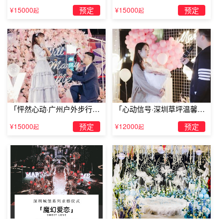
求婚」
婚」
¥15000
预定
¥15000
预定
起
起
「怦然心动·广州户外步行街
「心动信号·深圳草坪温馨求
求婚」
婚」
¥15000
预定
¥12000
预定
起
起
创意求婚：唱一首专属于她的情歌
爱情的歌，可以唱的很优雅，也很浪漫。当你在求婚的时
候，如果可以去学习一下吉他，站在她楼下，用吉他弹奏爱
的歌谣。在求婚这样的一个具有画面感的故事场景里，唱一