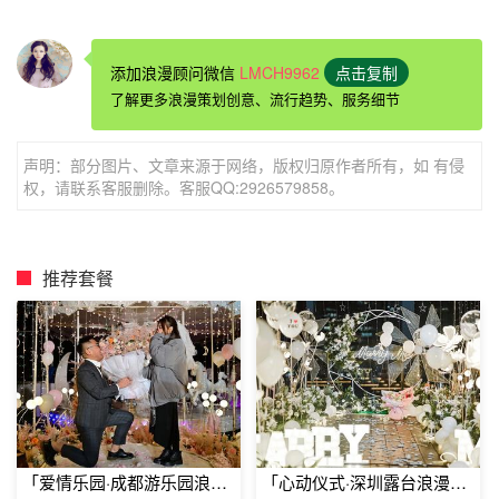
创意求婚
：
快闪求婚
添加浪漫顾问微信
LMCH9962
点击复制
了解更多浪漫策划创意、流行趋势、服务细节
快闪求婚所带来的意想不到的效果，让很多年轻人都选择这
声明：部分图片、文章来源于网络，版权归原作者所有，如 有侵
种方式来为爱人带来惊喜。这是年轻一代的新玩法，突然的
权，请联系客服删除。客服QQ:2926579858。
群众一起舞蹈，然后又突然地停止，最后一起和跳完舞的求
婚的男孩出现在女孩面前，为这场浪漫的惊喜来一个完美的
收尾。很多人一起跳舞的场景会让人有特别新鲜刺激的感
推荐套餐
受，因此围观群众必不可少。这也会为求婚效果带来很多好
处。
「爱情乐园·成都游乐园浪漫
「心动仪式·深圳露台浪漫求