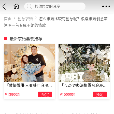
首页
创意求婚
怎么求婚比较有创意呢？浪漫求婚创意策
划唱一首专属于她的情歌
最新求婚套餐推荐
「爱情微甜·三亚餐厅浪漫求
「心动仪式·深圳露台浪漫求
婚」
婚」
¥13800
预定
¥15000
预定
起
起