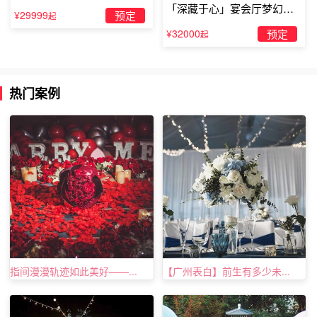
「深藏于心」宴会厅梦幻主
首专属于她的情歌，能够让彼此都能记住这些甜蜜的爱情美
¥29999
预定
起
题求婚仪式
好时光。
¥32000
预定
起
热门案例
指间漫漫轨迹如此美好——...
【广州表白】前生有多少未...