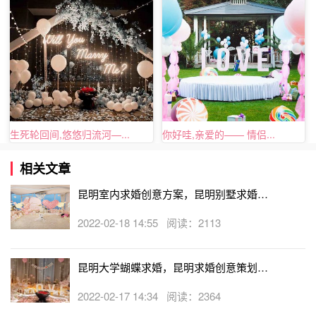
创意求婚：火车上面的求婚
如果刚好你们两个人一起回家，那么就是最好的时机了，在
火车上她肯定会睡觉，趁她睡觉的时候你可以与同一个车厢
的人沟通一下，让他们在恰当的时机能够帮助你。当然，如
生死轮回间,悠悠归流河—...
你好哇,亲爱的—— 情侣...
果你自己也主动行动的话，大家看到你在求婚也会不约而同
相关文章
地帮助你。为你鼓掌，为你加油，在火车上突如其来的求婚
可能会吓到女朋友哦，但是确实很有新意。
昆明室内求婚创意方案，昆明别墅求婚策
划创意点子
2022-02-18 14:55 阅读：2113
昆明大学蝴蝶求婚，昆明求婚创意策划案
例
2022-02-17 14:34 阅读：2364