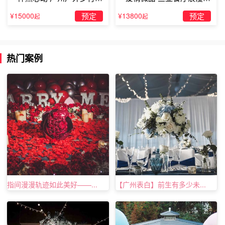
求婚」
婚」
¥15000
预定
¥13800
预定
起
起
热门案例
最浪漫十种创意求婚方案--用玫瑰花海淹没你
我要买下尽可能多的玫瑰花，最好是装满整个房间，汇
成一片创意的玫瑰花海，让你徜徉在玫瑰花海之间，嗅着玫
瑰花的芳香，让这玫瑰花香，浸透你的心间。当你沉醉在玫
瑰花带来的甜蜜之时，我就知道我不必再纠结于如何求婚简
指间漫漫轨迹如此美好——...
【广州表白】前生有多少未...
单又创意的这个问题，可以在此时此刻直接向你求婚。
最浪漫十种创意求婚方案--人生若只若初见