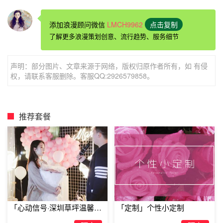
添加浪漫顾问微信
LMCH9962
点击复制
了解更多浪漫策划创意、流行趋势、服务细节
声明：部分图片、文章来源于网络，版权归原作者所有，如 有侵
权，请联系客服删除。客服QQ:2926579858。
最浪漫十种创意求婚方案--极限运动求婚
如果你的女友是运动型，并喜欢刺激冒险的，你可以带
推荐套餐
她去参加了一项极限运动后向她求婚，例如：你可以在一天
的攀岩活动之后，站在山峰的至高点向她求婚。或是跳伞时
在半空中求婚，潜水时在深海中求婚，如此等等。
最浪漫十种创意求婚方案--让侍者帮你求婚
你可以在吃饭的中间，提前把定好的鲜花给侍者，侍者
拿一只鲜花，送给女友的时候替你说出
求婚告白
，然后离
「心动信号·深圳草坪温馨求
「定制」个性小定制
去，求婚告白最好选一个吉利的数字，比如9句话，这样侍
婚」