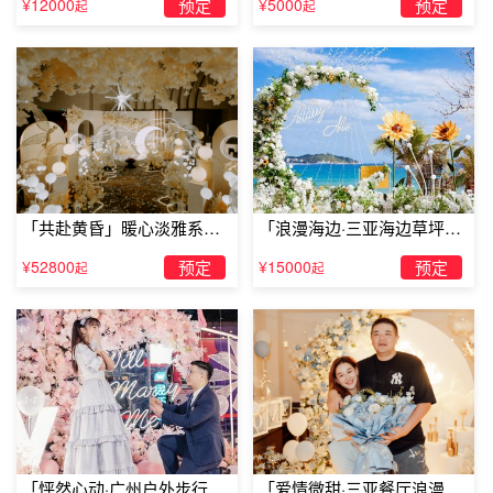
¥12000
预定
¥5000
预定
者送给女友9支鲜花，等全部侍者送完后，你拿着99朵玫瑰
起
起
再送给女友，单膝跪地，说出最后一句：亲爱的，嫁给我好
吗?这样的求婚方案比较有故事性。相信女友一定会欣喜不
已。
最浪漫十种创意求婚方案--回忆求婚
两个人相识到要准备求婚的过程中肯定会有许多美好的
回忆，所以
如何求婚
简单又有创意也可以一边回忆相爱的过
「共赴黄昏」暖心淡雅系求
「浪漫海边·三亚海边草坪浪
程一边筹划求婚，比如带她回到最初相识的地方，然后回到
婚仪式
漫求婚」
¥52800
预定
¥15000
预定
起
起
成为正式男女朋友的地方，一点点回忆过去，最后到一个创
意的餐厅告诉她，这是一起开始新的生活的地方。
「怦然心动·广州户外步行街
「爱情微甜·三亚餐厅浪漫求