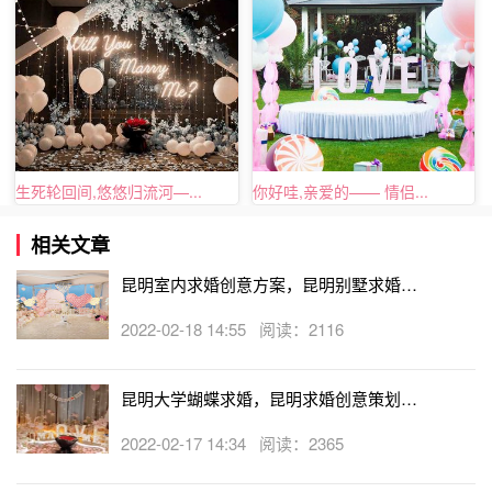
回忆的美好大多定格在初识的地点。因此，不需要复杂
的现场规划和人员配置，聊聊天，回忆回忆往事，放松放松
心情，感受感受自然的美好，你再看看周围的环境，伺机去
采一朵野花或者编制花冠，然后突然就单膝下跪，深情告
白，然后再拿出戒指，希望为她戴上这枚代表着你们未来的
戒指。简单而又美好。
生死轮回间,悠悠归流河—...
你好哇,亲爱的—— 情侣...
最浪漫十种创意求婚方案--巨大广告牌，轰动表白
相关文章
爱要勇敢说出来，有时候大胆地表现爱意，也是对爱好
昆明室内求婚创意方案，昆明别墅求婚策
的诉说，在求婚上面，轰动一点又何妨?巨大广告牌，轰动
划创意点子
表白，你也可以大声的对全世界说，你很幸福，在她下班必
2022-02-18 14:55 阅读：2116
经的一个路口，提前租好一块巨大的广告牌，在她日常经过
的时分，播放5分钟的视频，在视频的后，一句“亲爱的，嫁
昆明大学蝴蝶求婚，昆明求婚创意策划案
给我吧!”，然后你缓缓走到她的身边，单膝跪地。创意，有
例
时候就在这样不经意一瞬间，感动到爱的她。
2022-02-17 14:34 阅读：2365