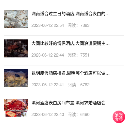
浪求婚，都是非常创意的选择。若是海边求婚，可以选择一
个星光与月光都非常清晰的夜晚，在海滩上搭起篝火对亲爱
湖南适合过生日的酒店,湖南适合表白的酒
的她求婚，相信是非常创意的。
店
2023-06-12 22:54 阅读：7383
最浪漫十种创意求婚方案--爱心灯光，见证真爱时刻
你可以在她能看得到的标志性建筑物上提前准备好，在
大同比较好的情侣酒店,大同浪漫假期主题
她路过的时候，一个心形的灯光图案瞬间展开，这时你就可
酒店
2023-06-12 22:44 阅读：7551
以大声进行求婚告白啦!
最浪漫十种创意求婚方案--
KTV求婚
昆明度假酒店排名,昆明哪个酒店可以做求
针对喜欢唱歌的姑娘，可以选择在KTV求婚，提前布置
婚
2023-06-12 22:41 阅读：6762
好KTV的房间，用歌声表达出你的情感，最后唱一首，今天
你要嫁给我，然后求婚。
漯河酒店表白房间布置,漯河求婚酒店会帮
忙布置房间吗
2023-06-12 22:40 阅读：6490
浪漫
套餐