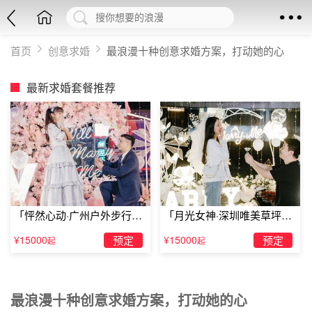
首页
创意求婚
最浪漫十种创意求婚方案，打动她的心
最新求婚套餐推荐
「怦然心动·广州户外步行街
「月光女神·深圳唯美草坪浪
求婚」
漫求婚」
¥15000
预定
¥15000
预定
起
起
最浪漫十种创意求婚方案，打动她的心