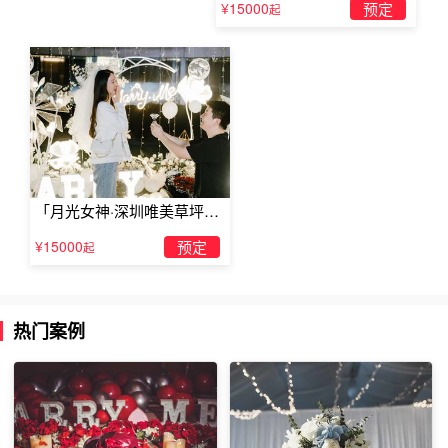
轮车厢，进行一定的装饰，在那个浪漫的日子里，牵着她的
¥15000
预定
起
手，走进摩天轮，在升到最高点的时候，打开车内所有的装
饰，在离天空最近的地方，单膝跪地，这个时候，幸福不需
要仰望，因为你们已经拥有。
「月光女神·深圳唯美草坪浪
漫求婚」
¥15000
预定
起
热门案例