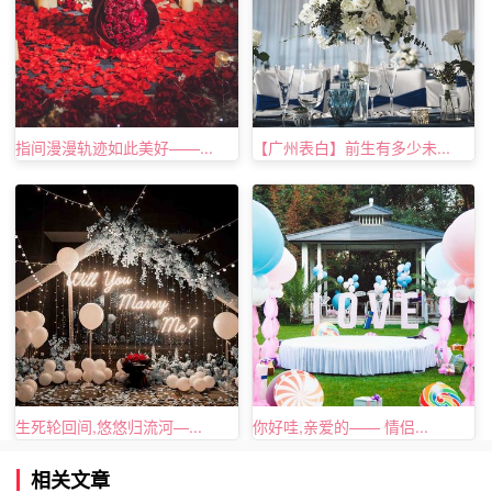
唯美的浪漫求婚方式：浪漫葡萄园，最美的邂逅
指间漫漫轨迹如此美好——...
【广州表白】前生有多少未...
中秋将至，又到了一年葡萄成熟的时候，在这个时间，当你
牵着最爱的她的手走进葡萄园，随处可以闻到葡萄的芬芳，
当你和她站在一起的时候，风中更夹杂着浪漫的气息，再讲
一个最美的时节，带她去采摘葡萄，并且亲自酿造一瓶葡萄
酒，而这瓶葡萄酒的名字这是你和她的名称的缩写，当你能
完成葡萄酒的酿造以后，你也可以绅士地邀请她和你前往下
一站，也就是婚姻的路程，这样的求婚是文艺气息懂浪漫。
生死轮回间,悠悠归流河—...
你好哇,亲爱的—— 情侣...
相关文章