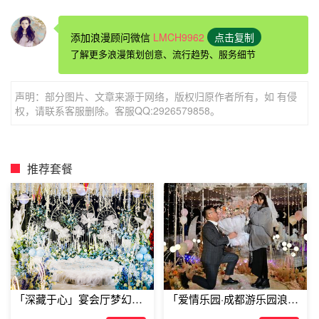
添加浪漫顾问微信
LMCH9962
点击复制
唯美的浪漫
求婚方式
：镜子示爱法
了解更多浪漫策划创意、流行趋势、服务细节
声明：部分图片、文章来源于网络，版权归原作者所有，如 有侵
生活之中，我们用来整理自己仪表形象的镜子，在求婚的时
权，请联系客服删除。客服QQ:2926579858。
候，也可以有大的用处，在某一天清晨，在她醒来之前，用
她的口红或者是别的有颜色的笔，在镜子上写上“亲爱的，
嫁给我吧，我希望每天早上醒来能看到你就在我的身边”。
推荐套餐
在她醒来的时候，你带她来到梳妆台，在她有些迷糊惊讶的
时候，单膝跪地拿出戒指，一定可以听到你要的答案。
「深藏于心」宴会厅梦幻主
「爱情乐园·成都游乐园浪漫
题求婚仪式
求婚」