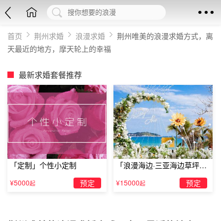
首页
荆州求婚
浪漫求婚
荆州唯美的浪漫求婚方式，离
天最近的地方，摩天轮上的幸福
最新求婚套餐推荐
「定制」个性小定制
「浪漫海边·三亚海边草坪浪
漫求婚」
¥5000
预定
¥15000
预定
起
起