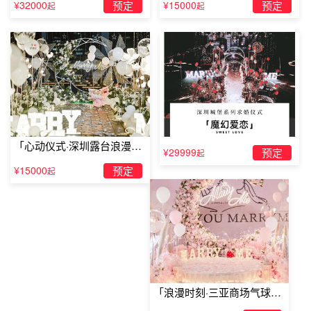
¥32000
预定
¥15000
预定
起
起
「心动仪式·深圳露台浪漫求
¥29999
预定
起
婚」
¥15000
预定
起
唯美的
浪漫求婚
方式：离天最近的地方，摩天轮上的幸福
人们都说，在摩天轮升到最高点，也就是离天空最近的地方
的时候，幸福会降临在最爱的两个人的身上，在一个最为浪
漫的时间之前，挑选好一个摩天轮场地，并且选择一个摩天
「浪漫时刻·三亚商场气球雨
惊喜求婚」