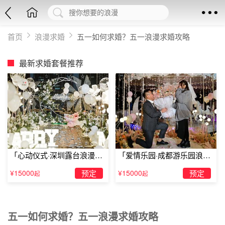
首页
浪漫求婚
五一如何求婚？五一浪漫求婚攻略
最新求婚套餐推荐
「心动仪式·深圳露台浪漫求
「爱情乐园·成都游乐园浪漫
婚」
求婚」
¥15000
预定
¥15000
预定
起
起
五一如何求婚？五一浪漫求婚攻略