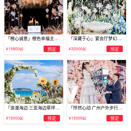
「橙心诚意」橙色幸福主题
「深藏于心」宴会厅梦幻主
露台求婚
题求婚仪式
¥15800
预定
¥32000
预定
起
起
「浪漫海边·三亚海边草坪浪
「怦然心动·广州户外步行街
漫求婚」
求婚」
¥15000
预定
¥15000
预定
起
起
三、五一如何求婚：宠物求婚