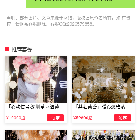
声明：部分图片、文章来源于网络，版权归原作者所有，如 有侵
权，请联系客服删除。客服QQ:2926579858。
推荐套餐
二、五一如何求婚：游戏求婚
真心话大冒险也是一个比较有趣的游戏，可以在玩游戏的时
候向女友
求婚告白
，这种五一求婚方式其实比较适合没太大
「心动信号·深圳草坪温馨求
「共赴黄昏」暖心淡雅系求
把握，或者害怕被拒绝的小伙伴，如果失败了，就推说是大
婚」
婚仪式
¥12000
预定
¥52800
预定
起
起
冒险就行了，如果求婚成功，那就皆大欢喜。