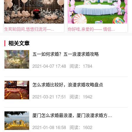
生死轮回间,悠悠归流河—...
你好哇,亲爱的—— 情侣...
相关文章
上述内容便是特爱有品
求婚策划
公司小编对于“五一如何求
五一如何求婚？五一浪漫求婚攻略
婚？五一浪漫求婚攻略”的全部介绍，希望可以帮忙到你，
如果需要专业团队进行求婚策划和布置，可以随时联系在线
2021-04-07 17:48 阅读：1784
求婚策划客服哦。
怎么求婚比较好，浪漫求婚攻略盘点
2021-03-21 17:51 阅读：1942
厦门怎么求婚最浪漫，厦门浪漫求婚方式
大盘点
2021-01-08 16:58 阅读：1602