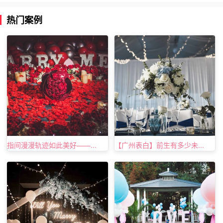
谁说求婚只有自己可以送戒指呢？如果你们有自己养一些小
热门案例
宠物，那么让他们一起参与求婚也是很棒的选择，可以把戒
指绑在他们身上，等他们奔向女友的时候，相信女友很快就
会明白你的心意哦！
指间漫漫轨迹如此美好——...
【广州表白】前生有多少未...