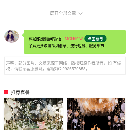
展开全部文章
ktv求婚：照片时光墙
添加浪漫顾问微信
LMCH9962
点击复制
了解更多浪漫策划创意、流行趋势、服务细节
在KTV的通道上有早已准备好的照片时光隧道，每张照
片用丝带绑在氢气球下方，氢气球用双面胶固定在走道两
声明：部分图片、文章来源于网络，版权归原作者所有，如 有侵
边。照片时光隧道采用倒序的形式。(倒序是未来美好的生
权，请联系客服删除。客服QQ:2926579858。
活，同时不让对方一开始就猜出你的目的;由无色的画面进
入彩色真实画面，表现出你的生活因她而多了色彩。)先是
一张张幸福素描画、再是一张张幸福的水彩画、最后是一张
推荐套餐
张真实的照片。在女友感动、回忆甜蜜过往的时候顺势求
婚，相信效果是不错的。