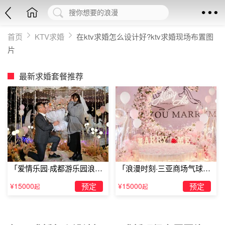
首页
KTV求婚
在ktv求婚怎么设计好?ktv求婚现场布置图
片
最新求婚套餐推荐
「爱情乐园·成都游乐园浪漫
「浪漫时刻·三亚商场气球雨
求婚」
惊喜求婚」
¥15000
预定
¥15000
预定
起
起