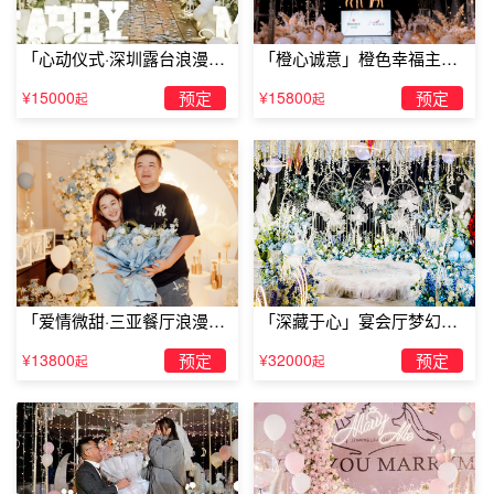
「心动仪式·深圳露台浪漫求
「橙心诚意」橙色幸福主题
婚」
露台求婚
¥15000
预定
¥15800
预定
起
起
「爱情微甜·三亚餐厅浪漫求
「深藏于心」宴会厅梦幻主
婚」
题求婚仪式
¥13800
预定
¥32000
预定
起
起
ktv求婚：意外的惊喜
提前约好女友跟朋友一起去KTV场合，在这之前一定不
要让女友察觉你要求婚的事情，进KTV的前一个小时跟平时
一样正常的场合，一个小时后让女友的朋友要求陪同上厕