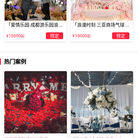
所，这边就可以开始场景布置啦，把准备好的玫瑰花，戒
指，蜡烛都摆好，大概十五分钟后，女友回来，打开KTV的
门时就开始播放男主角的
求婚视频
，在好友的见证下，带上
「爱情乐园·成都游乐园浪漫
「浪漫时刻·三亚商场气球雨
乐维斯的钻戒，你一定能够收获对方给你闪耀的幸福，像是
求婚」
惊喜求婚」
盛开的玫瑰，鲜艳欲滴。
¥15000
预定
¥15000
预定
起
起
热门案例