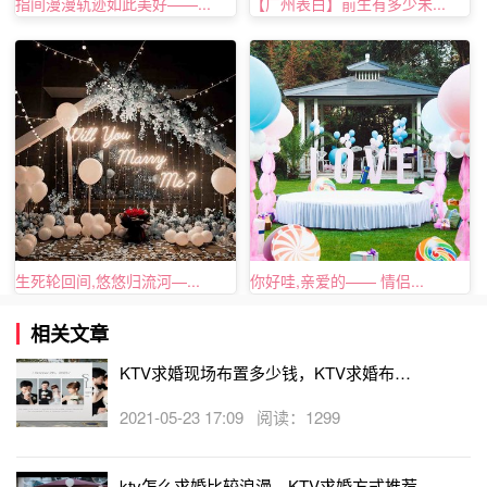
指间漫漫轨迹如此美好——...
【广州表白】前生有多少未...
ktv求婚：好友的见证
如果你青梅竹马的女友，或者是高中就在一起的情侣，
可以把求婚选在高中同学聚会一起唱歌的时候表白，不必要
刻意的去布置场景，因为高中里，每一份友谊都来之不易，
每个人我们都倍加珍惜，能在他们的见证下，收获这份爱情
长跑带给你们的幸福感。那一定是十分美妙的感觉。
生死轮回间,悠悠归流河—...
你好哇,亲爱的—— 情侣...
相关文章
KTV求婚现场布置多少钱，KTV求婚布置
价格详情
2021-05-23 17:09 阅读：1299
ktv怎么求婚比较浪漫，KTV求婚方式推荐