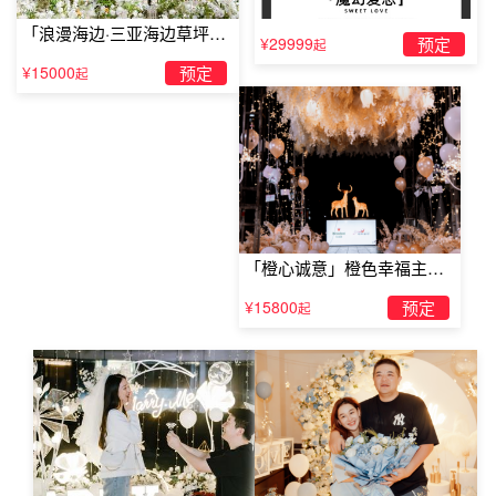
「浪漫海边·三亚海边草坪浪
¥29999
预定
起
漫求婚」
¥15000
预定
起
「橙心诚意」橙色幸福主题
露台求婚
¥15800
预定
起