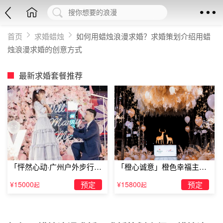
首页
求婚蜡烛
如何用蜡烛浪漫求婚？求婚策划介绍用蜡
烛浪漫求婚的创意方式
最新求婚套餐推荐
「怦然心动·广州户外步行街
「橙心诚意」橙色幸福主题
求婚」
露台求婚
¥15000
预定
¥15800
预定
起
起