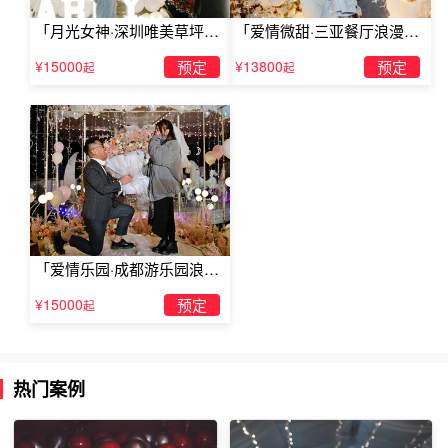
「月光女神·深圳唯美草坪浪
「爱情微甜·三亚餐厅浪漫求
蜡烛求婚二、
漫求婚」
婚」
¥15000
预定
¥13800
预定
起
起
利用蜡烛
创意求婚
首先我们要将蜡烛摆设成各种
浪漫
的造
型，比如我们可以将
求婚蜡烛摆放
成一个超级大的桃心形，
可能需要你准备很多只蜡烛，但为了能给她一次
浪漫的求
婚
，这样的准备是很有必要的。一个超级大的桃心形代表的
是你的满满的爱。还可以将
求婚蜡烛
摆放成一行简单的字，
有“我爱你、ILOVEYOU、嫁给我吧”等，一句简单的
求婚表
「爱情乐园·成都游乐园浪漫
白词
，直接表达了自己的心意。另外也可以将蜡烛摆放成两
求婚」
¥15000
预定
颗桃心一只箭(穿心箭)形，寓意着两个人心连着心，永远也
起
不分离。
热门案例