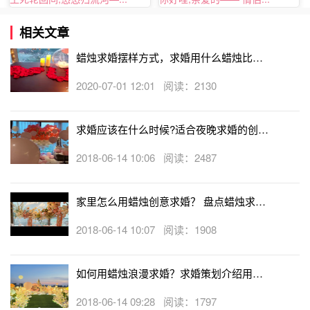
心形的蜡烛造型在求婚的时候是经常见到的，将求婚蜡烛摆
放成一个超级大的桃心形，可能需要你准备很多只蜡烛，但
相关文章
为了能给她一次浪漫的求婚，这样的准备是很有必要的。
蜡烛求婚摆样方式，求婚用什么蜡烛比较
一个超级大的桃心形代表的是你的满满的爱。
好
2020-07-01 12:01 阅读：2130
求婚应该在什么时候?适合夜晚求婚的创意
求婚方法
2018-06-14 10:06 阅读：2487
家里怎么用蜡烛创意求婚？ 盘点蜡烛求婚
的创意方式
2018-06-14 10:07 阅读：1908
如何用蜡烛浪漫求婚？求婚策划介绍用蜡
烛浪漫求婚的创意方式
2018-06-14 09:28 阅读：1797