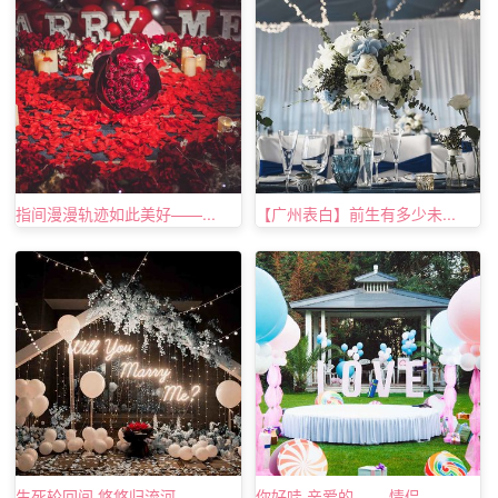
指间漫漫轨迹如此美好——...
【广州表白】前生有多少未...
蜡烛求婚三、
生死轮回间,悠悠归流河—...
你好哇,亲爱的—— 情侣...