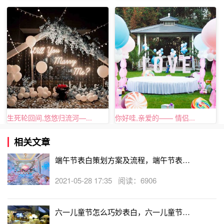
浪漫表白方法三、二维码表白
二维码可以说是非常常见的了，大街上到处都是，如果你是
技术宅，完全可以学一学自己手绘一个二维码，把自己想要
对她说的话全部写进二维码里，接下来就是“诱骗她”，让心
爱的她扫一扫，相信看完内容的她一定会非常的感动。
生死轮回间,悠悠归流河—...
你好哇,亲爱的—— 情侣...
相关文章
端午节表白策划方案及流程，端午节表白
方式大全
2021-05-28 17:35 阅读：6906
六一儿童节怎么巧妙表白，六一儿童节表