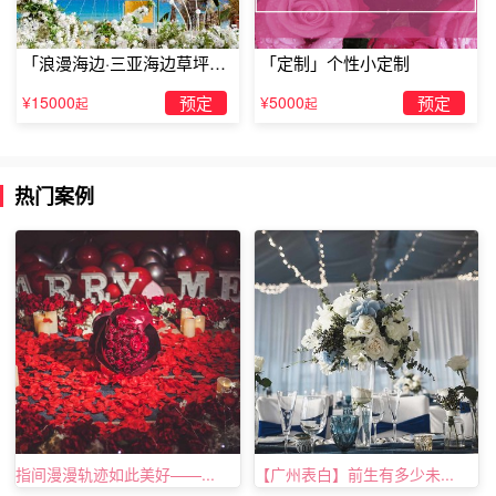
「浪漫海边·三亚海边草坪浪
「定制」个性小定制
漫求婚」
¥15000
预定
¥5000
预定
起
起
热门案例
指间漫漫轨迹如此美好——...
【广州表白】前生有多少未...