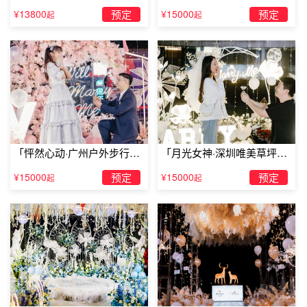
婚」
婚」
¥13800
预定
¥15000
预定
起
起
「怦然心动·广州户外步行街
「月光女神·深圳唯美草坪浪
求婚」
漫求婚」
¥15000
预定
¥15000
预定
起
起
求婚策划：艰难的异国求婚
埃菲尔铁塔是巴黎著名的旅游景点，巴黎是世界有名的浪漫
之都，阿汤哥就曾经在这儿向凯蒂?霍尔姆斯求婚，所以很
多年轻人也争相效仿。浪漫归浪漫，但一定不要丢掉自己的