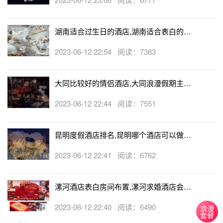
生态丰富的潜水胜地一同潜入海底，正当她欣赏周围自由游
弋的鱼儿和色彩各异的珊瑚群时，你突然出现在她身旁，手
湖南适合过生日的酒店,湖南适合表白的酒
中拿着一个写着“嫁给我”的防水牌，或者将你的真情告白都
店
写在防水牌上。不过水底下只能靠手势沟通，如果她愿意，
2023-06-12 22:54 阅读：7383
会以“OK”的手势回复你的。若是不擅长潜水，也可以找个水
族馆来实现以上计划。
大同比较好的情侣酒店,大同浪漫假期主题
酒店
2023-06-12 22:44 阅读：7551
昆明度假酒店排名,昆明哪个酒店可以做求
婚
2023-06-12 22:41 阅读：6762
漯河酒店表白房间布置,漯河求婚酒店会帮
忙布置房间吗
2023-06-12 22:40 阅读：6490
浪漫
套餐