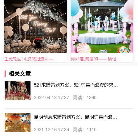
求婚策划：高山上令人想吐的求婚
生死轮回间,悠悠归流河—...
你好哇,亲爱的—— 情侣...
“有一天在最后一刻，我们决定一起去爬斯诺马斯山。这座
相关文章
山有14092英尺高，所有的旅游指南都说爬完需要两天的时
间。在山顶，我一屁股坐在一个巨大的石头上。特拉维斯走
521求婚策划方案，521惊喜而浪漫的求婚
过来，拉着我的手。因为爬山的劳累和恐高，我觉得有点恶
点子
2022-04-13 17:37 阅读：1360
心，我马上把手抽了回来，告诉他我有点想吐。他又把我的
手拉了过去，然后说：‘不要甩开我，嫁给我吧。’”
昆明创意求婚策划方案，昆明惊喜而浪漫
的求婚点子
2021-12-16 17:39 阅读：1110