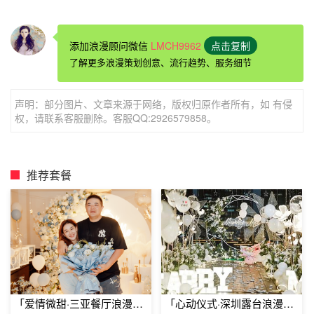
添加浪漫顾问微信
LMCH9962
点击复制
求婚公司
策划需要多少钱
了解更多浪漫策划创意、流行趋势、服务细节
声明：部分图片、文章来源于网络，版权归原作者所有，如 有侵
如果你想请
求婚策划
公司的话，最好准备好充足的资金，因
权，请联系客服删除。客服QQ:2926579858。
为请求婚公司策划的话会比自己布置的
求婚仪式
费用高很
多。如果你自己有好的
求婚创意
，也可以和求婚策划公司事
先沟通好，到现场进行
求婚布置
，所需费用一般在几百上千
推荐套餐
元左右。大部分人选择求婚策划公司提供
求婚方案
和现场布
置的服务，这种情况就贵很多，收取的费用在几万元以上。
「爱情微甜·三亚餐厅浪漫求
「心动仪式·深圳露台浪漫求