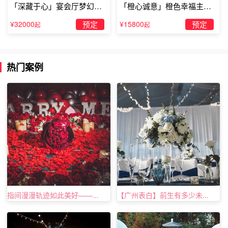
「深藏于心」宴会厅梦幻主
「橙心诚意」橙色幸福主题
主见，比如你觉得在铁塔这里求婚很有意义那就继续进行;
题求婚仪式
露台求婚
如果你觉得这里风景一般就不要盲目追求名人的脚步，牵强
¥32000
预定
¥15800
预定
起
起
附会反而会降低你在女孩子心目中的印象，还不如找一个幽
静的小公园说出你的打算。虽然与来巴黎的初衷有点背道而
驰，但求婚是要讲究心情的，自然状态才是最好的。
热门案例
指间漫漫轨迹如此美好——...
【广州表白】前生有多少未...