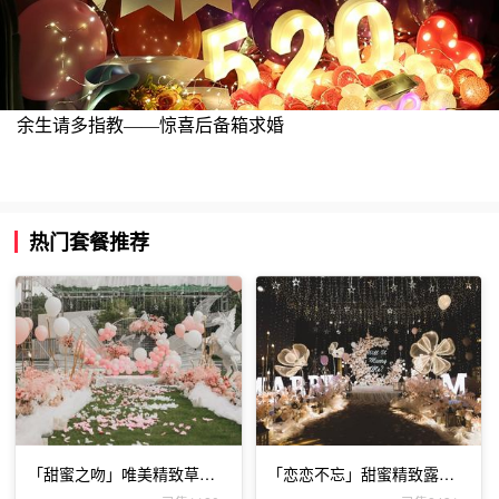
余生请多指教——惊喜后备箱求婚
热门套餐推荐
「甜蜜之吻」唯美精致草坪
「恋恋不忘」甜蜜精致露台
表白布置
表白布置