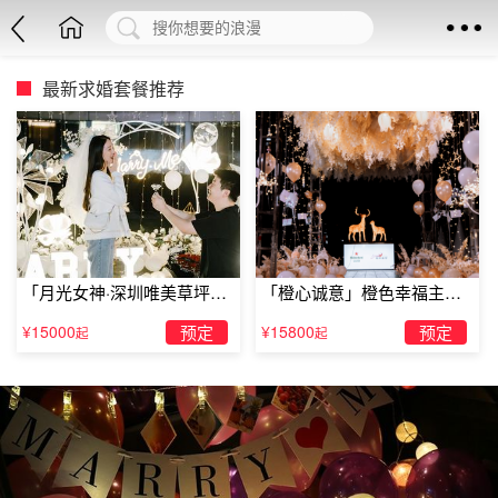
最新求婚套餐推荐
「月光女神·深圳唯美草坪浪
「橙心诚意」橙色幸福主题
漫求婚」
露台求婚
¥15000
预定
¥15800
预定
起
起