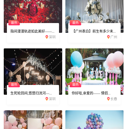
最热
最热
指间漫漫轨迹如此美好——...
【广州表白】前生有多少未...
深圳
广州
最热
最热
生死轮回间,悠悠归流河—...
你好哇,亲爱的—— 情侣...
深圳
长春