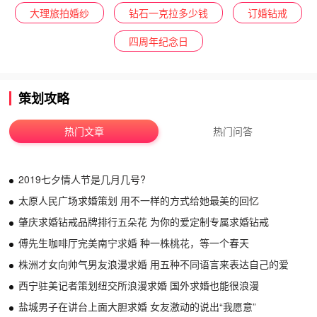
大理旅拍婚纱
钻石一克拉多少钱
订婚钻戒
四周年纪念日
策划攻略
热门文章
热门问答
2019七夕情人节是几月几号?
太原人民广场求婚策划 用不一样的方式给她最美的回忆
肇庆求婚钻戒品牌排行五朵花 为你的爱定制专属求婚钻戒
傅先生咖啡厅完美南宁求婚 种一株桃花，等一个春天
株洲才女向帅气男友浪漫求婚 用五种不同语言来表达自己的爱
西宁驻美记者策划纽交所浪漫求婚 国外求婚也能很浪漫
盐城男子在讲台上面大胆求婚 女友激动的说出“我愿意”