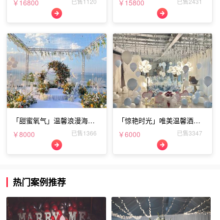
已售1120
已售2431
￥16800
￥15800
「甜蜜氧气」温馨浪漫海边
「惊艳时光」唯美温馨酒店
表白布置
表白布置
已售1366
已售3347
￥8000
￥6000
热门案例推荐