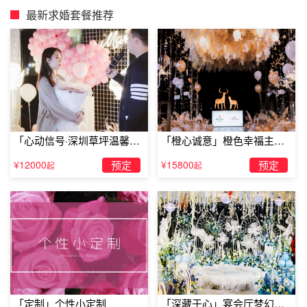
最新求婚套餐推荐
「心动信号·深圳草坪温馨求
「橙心诚意」橙色幸福主题
婚」
露台求婚
¥12000
预定
¥15800
预定
起
起
「定制」个性小定制
「深藏于心」宴会厅梦幻主