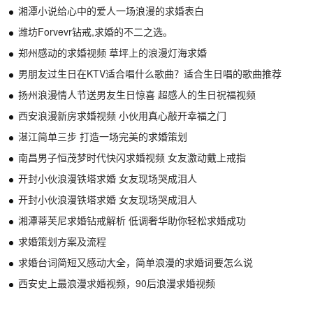
湘潭小说给心中的爱人一场浪漫的求婚表白
潍坊Forvevr钻戒,求婚的不二之选。
郑州感动的求婚视频 草坪上的浪漫灯海求婚
男朋友过生日在KTV适合唱什么歌曲？适合生日唱的歌曲推荐
扬州浪漫情人节送男友生日惊喜 超感人的生日祝福视频
西安浪漫新房求婚视频 小伙用真心敲开幸福之门
湛江简单三步 打造一场完美的求婚策划
南昌男子恒茂梦时代快闪求婚视频 女友激动戴上戒指
开封小伙浪漫铁塔求婚 女友现场哭成泪人
开封小伙浪漫铁塔求婚 女友现场哭成泪人
湘潭蒂芙尼求婚钻戒解析 低调奢华助你轻松求婚成功
求婚策划方案及流程
求婚台词简短又感动大全，简单浪漫的求婚词要怎么说
西安史上最浪漫求婚视频，90后浪漫求婚视频