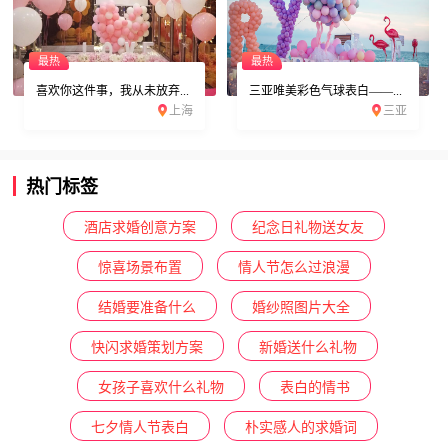
最热
最热
喜欢你这件事，我从未放弃...
三亚唯美彩色气球表白——...
上海
三亚
热门标签
酒店求婚创意方案
纪念日礼物送女友
惊喜场景布置
情人节怎么过浪漫
结婚要准备什么
婚纱照图片大全
快闪求婚策划方案
新婚送什么礼物
女孩子喜欢什么礼物
表白的情书
七夕情人节表白
朴实感人的求婚词