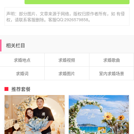
声明：部分图片、文章来源于网络，版权归原作者所有，如 有侵
轻轻地，一片落叶飘进我的心里，占满了我全部的心。慢慢
权，请联系客服删除。客服QQ:2926579858。
地，我的心随落叶飘去，我再也无法找回。
相关栏目
这世上你最好看，眼神最让我温暖，星辰闹成一串，月色笑
成一弯，傻傻望了你一晚，怎么看都喜欢。只要你快乐，我
求婚地点
求婚视频
求婚歌曲
什么事都为你干，因为爱你，我心最甜!
求婚词
求婚图片
室内求婚场景
爱是一个人的事情，恋爱是两个人的事情。所以我选择爱
推荐套餐
你，有一种爱叫做放手，我放开手，让你去寻找你那两个人
的事情。我会永远默默的守在你的身边。