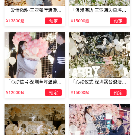
「爱情微甜·三亚餐厅浪漫求
「浪漫海边·三亚海边草坪浪
婚」
漫求婚」
¥13800
预定
¥15000
预定
起
起
「心动信号·深圳草坪温馨求
「心动仪式·深圳露台浪漫求
婚」
婚」
¥12000
预定
¥15000
预定
起
起
爱一个人就是明知不可却不断重复致命的错误，倾诉你的情
感与思念，倾诉你对他的珍惜与依恋，并且自欺欺人地相信
他没有一般男性的浅薄与无聊。