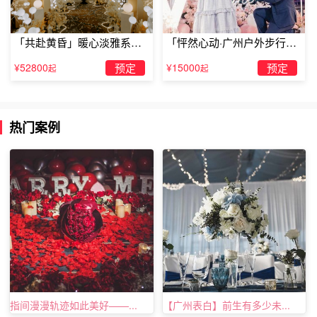
我们之间似有似无的距离，让我害怕;我们之间若隐若现的
「共赴黄昏」暖心淡雅系求
「怦然心动·广州户外步行街
朦胧;让我无措;我怕终有一天，我会累了，会学会放弃.
婚仪式
求婚」
¥52800
预定
¥15000
预定
起
起
最浪漫的故事没有结局，最幸福的爱情没有言语，只有彼此
热门案例
心灵的契合。我的爱人，一切尽在不言中!我要祝你情愿一
生追随只为梦能圆今生共相伴把我的心画在写给你的短信
中，希望明天能够看见你会心的容颜!
指间漫漫轨迹如此美好——...
【广州表白】前生有多少未...