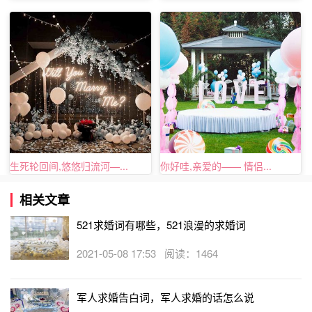
生死轮回间,悠悠归流河—...
你好哇,亲爱的—— 情侣...
我希望，在10年后、20年后、30年后……或是更多的时间
相关文章
里，你都能对你今天的决定感到幸福。我也依然会爱你、悯
你、护你、惜你，直到我们都白发苍苍的时候。嫁给我吧!
521求婚词有哪些，521浪漫的求婚词
2021-05-08 17:53 阅读：1464
军人求婚告白词，军人求婚的话怎么说