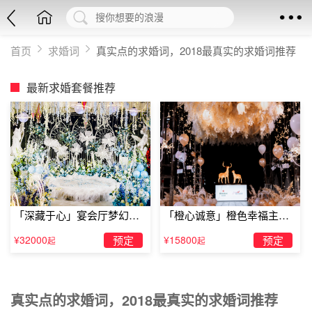
首页
求婚词
真实点的求婚词，2018最真实的求婚词推荐
最新求婚套餐推荐
「深藏于心」宴会厅梦幻主
「橙心诚意」橙色幸福主题
题求婚仪式
露台求婚
¥32000
预定
¥15800
预定
起
起
真实点的求婚词，2018最真实的求婚词推荐