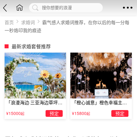
首页
求婚词
霸气感人求婚词推荐，在你以后的每一分每
一秒烙印我的痕迹
最新求婚套餐推荐
「浪漫海边·三亚海边草坪浪
「橙心诚意」橙色幸福主题
漫求婚」
露台求婚
¥15000
预定
¥15800
预定
起
起