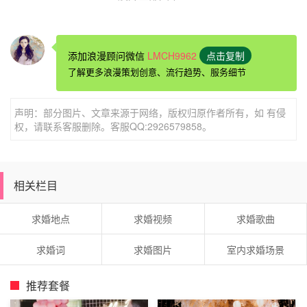
不知道明天的天气，猜不到明年的风景，看不到未来的天
添加浪漫顾问微信
LMCH9962
点击复制
空，等不到将来的相逢，幸福只需把握此生，真爱何必辛苦
了解更多浪漫策划创意、流行趋势、服务细节
再等，牵手共度人生，铺就快乐永恒。嫁给我，让我们的爱
在婚姻的见证下永恒!
声明：部分图片、文章来源于网络，版权归原作者所有，如 有侵
权，请联系客服删除。客服QQ:2926579858。
“如果爱你是错，我不愿对;如果对就是等于离开你，我情愿
错一辈子。”要女生答应你的求婚，必须要有极度自信和肯
相关栏目
定的语言，用这些来告诉她你就是他一辈子等的人。捧着鲜
花和求婚钻戒，深情的慢慢向她说出这句话，告诉她，她就
求婚地点
求婚视频
求婚歌曲
是自己的唯一，愿意一生一世，只爱她一个，把所有好的都
求婚词
求婚图片
室内求婚场景
给她。
推荐套餐