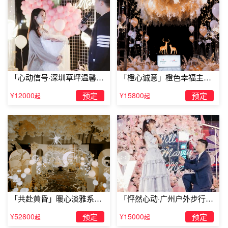
「心动信号·深圳草坪温馨求
「橙心诚意」橙色幸福主题
婚」
露台求婚
¥12000
预定
¥15800
预定
起
起
现在很多女生喜欢霸气的男生，那么用一种笃定而霸气的台
「共赴黄昏」暖心淡雅系求
「怦然心动·广州户外步行街
词向她求婚，一定能收获她的心。“从今以后，你的新欢旧
婚仪式
求婚」
¥52800
预定
¥15000
预定
起
起
爱都是我一人。”遇上了爱情就是一生相随、相伴、相知到