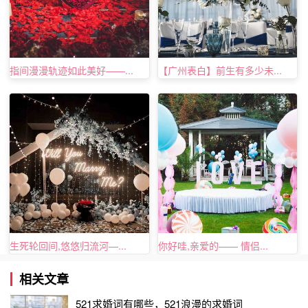
指间漫漫轨迹如此美好——...
【广州表白】前生有多少未...
现在的社会之中充斥着太多的物欲，有很多人为名为利为地
位，忘记自己的爱情，或者有的人，因为事物的改变而让爱
情变得非常的模糊，变了原本的模样，而当你向最爱的她求
婚的时候，拿出那份勇气和信心，“亲爱的，我愿为你放弃
全世界”，也就表明在你的心中她是最重要的一个，这样的
求婚话语
也是值得的鼓励和推荐的。
生死轮回间,悠悠归流河—...
你好哇,亲爱的—— 情侣...
相关文章
521求婚词有哪些，521浪漫的求婚词