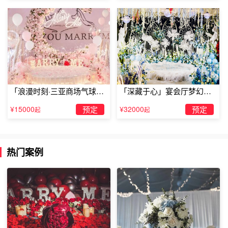
老，我想和你一辈子，这是我最大的心愿。为她戴上一枚一
生只送一人的求婚钻戒，将真爱的誓言永远的铭刻在钻戒
上，用它来见证真爱的永恒，昭示着两个人的爱情将跨越时
间的界限，美好如初。
「浪漫时刻·三亚商场气球雨
「深藏于心」宴会厅梦幻主
惊喜求婚」
题求婚仪式
¥15000
预定
¥32000
预定
起
起
热门案例