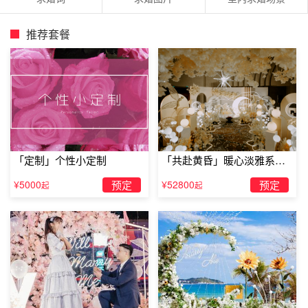
推荐套餐
「定制」个性小定制
「共赴黄昏」暖心淡雅系求
婚仪式
¥5000
预定
¥52800
预定
起
起
缘分天空
一起坐飞机，可以请求机长通过电通话系统将你的求婚
传达给身边的女友。例如，请机长说：“我们正飞行在万米
高空，再有将近40分钟就可以到达目的地。顺便说一句，