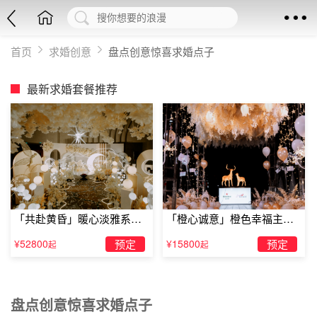
首页
求婚创意
盘点创意惊喜求婚点子
最新求婚套餐推荐
「共赴黄昏」暖心淡雅系求
「橙心诚意」橙色幸福主题
婚仪式
露台求婚
¥52800
预定
¥15800
预定
起
起
盘点创意惊喜求婚点子