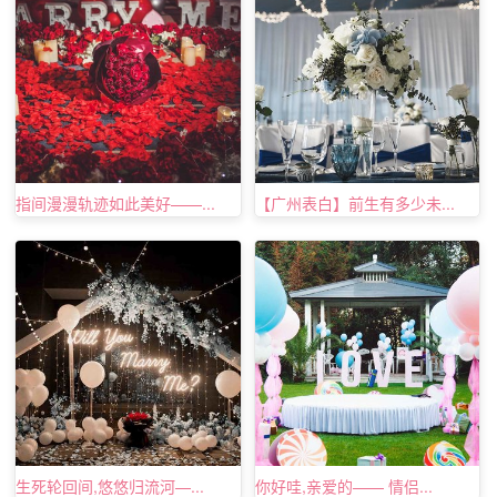
真情表白
纯真的爱情，不需要太多花哨的修饰。可以是在公园
里，正在拍照的男孩深情地望着桥上的女孩，他们是如此相
爱的恋人，在公园的小路上牵手奔跑，在翠湖上泛舟赏景，
就在这时男孩神秘地叫女孩闭上眼睛，当她睁开眼睛的时候
指间漫漫轨迹如此美好——...
【广州表白】前生有多少未...
男孩已经帮她戴上了一枚钻戒，两人在这片小小的爱情海上
甜蜜的走到了一起。
创意惊喜求婚点子，这里有最全面的
求婚攻略
总结，给
你更多的关于
浪漫求婚
点子的参考。虽然有
浪漫的求婚
点
子，但还是不要忘了在求婚之前为心爱的女孩实名定制一枚
一生只送一人的求婚钻戒，给她美丽的誓言。
生死轮回间,悠悠归流河—...
你好哇,亲爱的—— 情侣...