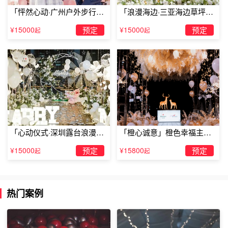
**，你身边的男士问你他是否有幸能够娶你为妻。”在众目睽
「怦然心动·广州户外步行街
「浪漫海边·三亚海边草坪浪
睽之下，相信你得到的只可能是一个“愿意”，当然，还有安
求婚」
漫求婚」
¥15000
预定
¥15000
预定
起
起
全降落。这时机长的话音刚落，你可以拿出提前求婚钻戒，
承诺一生相伴，一世相随。
「心动仪式·深圳露台浪漫求
「橙心诚意」橙色幸福主题
婚」
露台求婚
¥15000
预定
¥15800
预定
起
起
热门案例