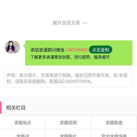
展开全部文章
盘点创意
惊喜求婚
点子
添加浪漫顾问微信
LMCH9962
点击复制
海底传情
了解更多浪漫策划创意、流行趋势、服务细节
美人鱼的故事是大家都熟悉的，大海也是很多人向往的
神秘
浪漫
的地方。所以如果让你在海底向女友
求婚的话
，你
声明：部分图片、文章来源于网络，版权归原作者所有，如 有侵
会怎么做呢?在真正的海底当然是有难度的，其实你可以选
权，请联系客服删除。客服QQ:2926579858。
择在水族馆内，事先准备好防水的板子，然后和女友一起穿
上潜水服下海底去探险，这时你在水中将事先藏好的板子找
到，举起给给女友看，板子上写着：“嫁给我!”这个时候女友
相关栏目
一定会幸福的眩晕。
求婚地点
求婚视频
求婚歌曲
求婚词
求婚图片
室内求婚场景