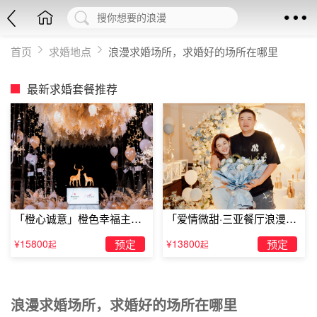
首页
求婚地点
浪漫求婚场所，求婚好的场所在哪里
最新求婚套餐推荐
「橙心诚意」橙色幸福主题
「爱情微甜·三亚餐厅浪漫求
露台求婚
婚」
¥15800
预定
¥13800
预定
起
起
浪漫求婚场所，求婚好的场所在哪里