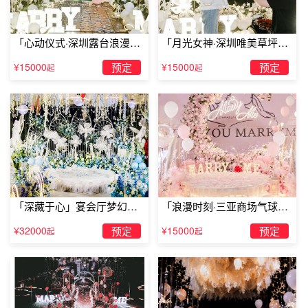
要说人最多的地方肯定是候车厅了，如果你的女朋友是在火
车站、飞机场或者是汽车站工作，那么候车厅肯定是最佳的
「心动仪式·深圳露台浪漫求
「月光女神·深圳唯美草坪浪
求婚地点
，在众多乘客的见证下，你为你的女朋友送上99朵
婚」
漫求婚」
¥15000
预定
¥15000
预定
玫瑰花，高喊着你女朋友的名字然后大声表白，单膝下跪，
起
起
送上戒指，大胆求婚吧!
「深藏于心」宴会厅梦幻主
「浪漫时刻·三亚商场气球雨
题求婚仪式
惊喜求婚」
¥32000
预定
¥15000
预定
起
起