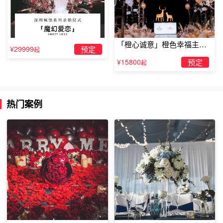
浪漫求婚场所三、最有纪念意义的地方
「橙心诚意」橙色幸福主题
¥29999
预定
起
露台求婚
一般都会选择第一次相遇的地方，就要再次把她带到这里
¥15800
预定
起
时，她就会回忆起当时的羞涩表情，还有你们的点点滴滴，
不需要你多说什么，只要深情凝望着她，说一些彼此间，发
生令人感动的事情，就像描述故事一样，把
求婚的话
说出
热门案例
来，在她处于回忆阶段，单膝跪地，把戒指带入无名指上，
你若能专门为她订制戒指那就更好了。