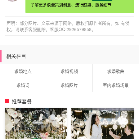
了解更多浪漫策划创意、流行趋势、服务细节
群中喊着在一起，画面很美。
声明：部分图片、文章来源于网络，版权归原作者所有，如 有侵
权，请联系客服删除。客服QQ:2926579858。
相关栏目
求婚地点
求婚视频
求婚歌曲
求婚词
求婚图片
室内求婚场景
推荐套餐
浪漫
求婚场所二、候车厅求婚。