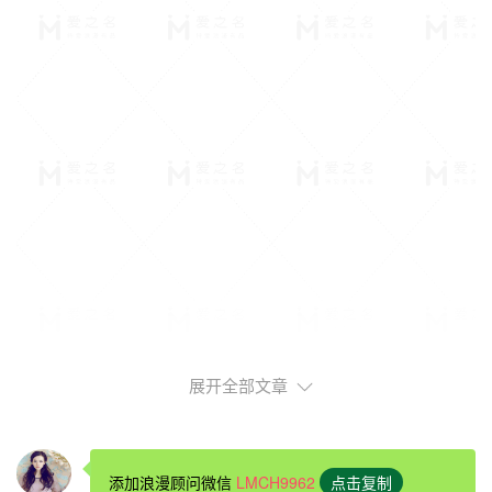
展开全部文章
浪漫求婚
场所一、电影院里求婚
电影院内求婚在人多的时候，把你们的过往拍成一部，mv
屏幕上播放着美好的瞬间，你手捧鲜花，单膝跪地，深情告
添加浪漫顾问微信
LMCH9962
点击复制
白，成功率很高的！让更多的人来见证你们的相爱过程。人