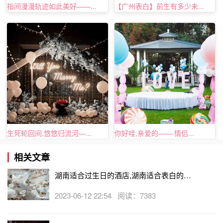
指间漫漫轨迹如此美好——...
【广州表白】前生有多少未...
这些你都学到了吗，
情人节
将近，那么你就大胆的向她求婚
吧。说出你心中对她的爱！
生死轮回间,悠悠归流河—...
你好哇,亲爱的—— 情侣...
相关文章
湖南适合过生日的酒店,湖南适合表白的酒
店
2023-06-12 22:54 阅读：7383