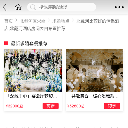
首页
北戴河区求婚
求婚地点
北戴河比较好的情侣酒
店,北戴河酒店房间表白布置推荐
最新求婚套餐推荐
「深藏于心」宴会厅梦幻主
「共赴黄昏」暖心淡雅系求
题求婚仪式
婚仪式
¥32000
预定
¥52800
预定
起
起