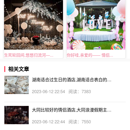
生死轮回间,悠悠归流河—...
你好哇,亲爱的—— 情侣...
相关文章
湖南适合过生日的酒店,湖南适合表白的酒
店
2023-06-12 22:54 阅读：7383
大同比较好的情侣酒店,大同浪漫假期主题
酒店
2023-06-12 22:44 阅读：7550