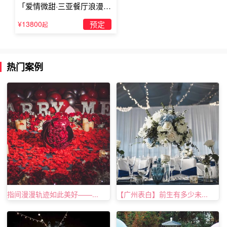
「爱情微甜·三亚餐厅浪漫求
婚」
¥13800
预定
起
热门案例
指间漫漫轨迹如此美好——...
【广州表白】前生有多少未...