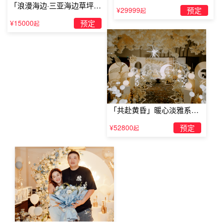
「浪漫海边·三亚海边草坪浪
¥29999
预定
起
漫求婚」
¥15000
预定
起
北戴河比较好的情侣酒店秦皇岛德丰特色民宿
无
以上就是关于北戴河比较好的情侣酒店的全部内容，想了解
更多关于北戴河比较好的情侣酒店的资讯就关注TellLove北
戴河浪漫策划官网吧。
「共赴黄昏」暖心淡雅系求
婚仪式
¥52800
预定
起