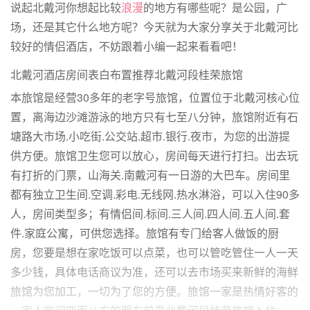
说起北戴河你想起比较
浪漫
的地方有哪些呢？是公园，广
场，还是其它什么地方呢？今天就为大家分享关于北戴河比
较好的情侣酒店，不妨跟着小编一起来看看吧！
北戴河酒店房间表白布置推荐北戴河段桂荣旅馆
本旅馆是经营30多年的老字号旅馆，位置位于北戴河核心位
置，离海边沙滩游泳的地方只有七至八分钟，旅馆附近有石
塘路大市场.小吃街.公交站.超市.银行.夜市，为您的出游提
供方便。旅馆卫生您可以放心，房间每天进行打扫。出去玩
有打折的门票，山海关.南戴河有一日游的大巴车。房间里
都有独立卫生间.空调.彩电.无线网.热水淋浴，可以入住90多
人，房间类型多；有情侣间.标间.三人间.四人间.五人间.套
件.家庭公寓，可供您选择。旅馆有专门给客人做饭的厨
房，您要是想在家吃饭可以点菜，也可以管吃管住一人一天
多少钱，具体电话商议为准，还可以去市场买来新鲜的海鲜
旅馆为您加工，一切为了您的方便。旅馆一家是热情好客的