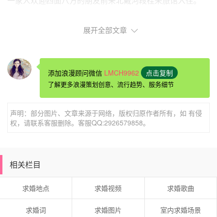
一家人欢迎四面八方的朋友前来北戴河段桂荣旅馆入住。
展开全部文章
添加浪漫顾问微信
LMCH9962
点击复制
了解更多浪漫策划创意、流行趋势、服务细节
声明：部分图片、文章来源于网络，版权归原作者所有，如 有侵
权，请联系客服删除。客服QQ:2926579858。
相关栏目
求婚地点
求婚视频
求婚歌曲
北戴河酒店房间表白布置推荐北戴河宏波旅馆
求婚词
求婚图片
室内求婚场景
本店全部标间配置：电视柜、电视、空调、独立卫生间、24