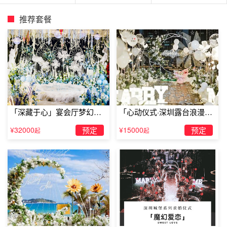
小时热水淋浴、拖鞋、无线网络。床品（包括床单、被罩、
推荐套餐
枕头）确保一客一换。旅房间安静舒适、干净整洁，，24小
时冷热饮用水供应，如家般温馨。宾馆真诚的欢迎您的到
来，我们会用心做好服务，让您感觉到如家般的温馨，谢谢
您对我们的支持！
「深藏于心」宴会厅梦幻主
「心动仪式·深圳露台浪漫求
题求婚仪式
婚」
¥32000
预定
¥15000
预定
起
起