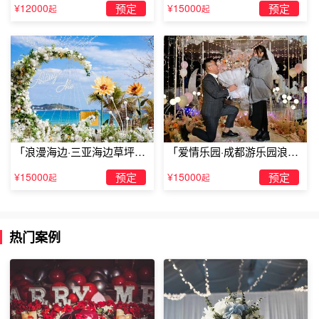
婚」
漫求婚」
海景。每当傍晚太阳滑落地平线之时，漫天红光映照山海
¥12000
预定
¥15000
预定
起
起
天，场景震撼。站立山头，海风从四面八风吹来，山头的草
木随风摇曳，是放松徒步好去处。
看了TellLove珠海浪漫策划分享的关于珠海情侣玩耍的地方
等内容，你是否有了解了呢？当然如果大家想要一场更加浪
漫的策划或者布置也可以随时与我们的官网客服进行在线沟
通了解哦！
「浪漫海边·三亚海边草坪浪
「爱情乐园·成都游乐园浪漫
漫求婚」
求婚」
¥15000
预定
¥15000
预定
起
起
热门案例