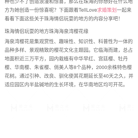
种也少不了创造浪漫和惊喜，那么在珠海的你想好在什么地
方为她创造一份惊喜呢？下面跟着TellLove
求婚策划
一起来
看看下面这些关于珠海情侣玩耍的地方的内容分享吧！
珠海情侣玩耍的地方珠海海泉湾樱花缘
海泉湾樱花是集观赏性、趣味性、知识性、科普性为一体的
品种多样、景观精致的樱花文化主题园。它临海而建，总占
地面积近三万平方，园内栽植有中华早红、宫廷樱、牡丹
樱、华南樱、朱雀樱、俏美人等8个品种，2000余株特色樱
花树。通过引种、改良、驯化使其花期延长至40天之久，并
适应园区内半盐碱地的生长环境，在华南地区均可开花。