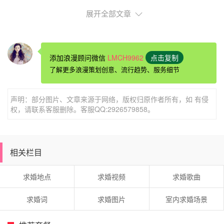
展开全部文章
添加浪漫顾问微信
LMCH9962
点击复制
了解更多浪漫策划创意、流行趋势、服务细节
声明：部分图片、文章来源于网络，版权归原作者所有，如 有侵
权，请联系客服删除。客服QQ:2926579858。
珠海情侣玩耍的地方珠海唐家共乐园
唐家共乐园在珠海市唐家镇西郊鹅峰山麓。始建于清宣统二
年（1910年），原是唐绍仪的私人花园，名玲珑山馆，位
相关栏目
于珠海市唐家湾镇鹅岭北麓的两座山冈之上，依山傍湖，亭
榭相招，林荫蔽日，风景幽美，是一个富有园林特色的情趣
求婚地点
求婚视频
求婚歌曲
的旅游胜地。
求婚词
求婚图片
室内求婚场景
交通