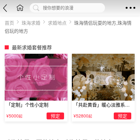
首页
珠海求婚
求婚地点
珠海情侣玩耍的地方,珠海情
侣玩的地方
最新求婚套餐推荐
「定制」个性小定制
「共赴黄昏」暖心淡雅系求
婚仪式
¥5000
预定
¥52800
预定
起
起