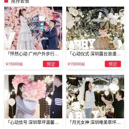
推荐套餐
「怦然心动·广州户外步行街
「心动仪式·深圳露台浪漫求
求婚」
婚」
¥15000
预定
¥15000
预定
起
起
珠海情侣玩耍的地方风车山
「心动信号·深圳草坪温馨求
「月光女神·深圳唯美草坪浪
东澳岛的制高处有座装满风车的山头，可以多角度欣赏无边