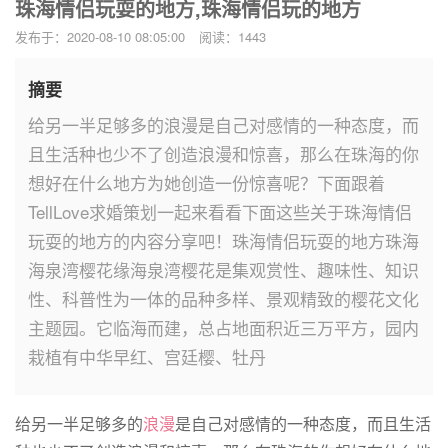
珠海情侣玩耍的地方,珠海情侣玩的地方
发布于：2020-08-10 08:05:00
阅读：1443
摘要
给另一半足够多的浪漫是自己对感情的一种态度，而
且生活种也少不了创造浪漫和惊喜，那么在珠海的你
想好在什么地方为她创造一份惊喜呢？下面跟着
TellLove求婚策划一起来看看下面这些关于珠海情侣
玩耍的地方的内容分享吧！珠海情侣玩耍的地方珠海
海泉湾樱花缘海泉湾樱花是集观赏性、趣味性、知识
性、科普性为一体的品种多样、景观精致的樱花文化
主题园。它临海而建，总占地面积近三万平方，园内
栽植有中华早红、宫廷樱、牡丹
给另一半足够多的
浪漫
是自己对感情的一种态度，而且生活