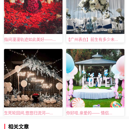
指间漫漫轨迹如此美好——...
【广州表白】前生有多少未...
生死轮回间,悠悠归流河—...
你好哇,亲爱的—— 情侣...
相关文章