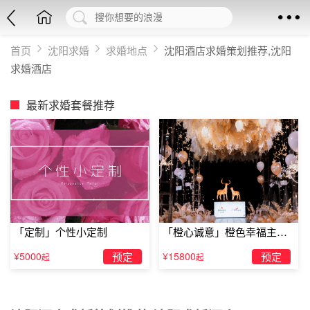
首页
沈阳求婚
求婚地点
沈阳酒店求婚策划推荐,沈阳
求婚酒店
最新求婚套餐推荐
「定制」个性小定制
「橙心诚意」橙色幸福主题
露台求婚
¥5000
预定
¥15800
预定
起
起