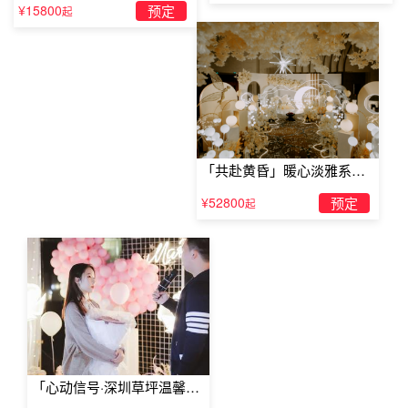
露台求婚
¥15800
预定
起
沈阳酒店
求婚
策划推荐沈阳红麒麟旅馆
沈阳红麒麟旅馆处于市区繁华中心地段，距离地铁1号线
200米，交通便利，毗邻中街购物区、沈阳故宫、张氏帅府
博物馆等景点。入住红麒麟旅馆，您将在旅馆客房内享受温
「共赴黄昏」暖心淡雅系求
馨的家居生活、感受日本风情的榻榻米。酒店每个房间配有
婚仪式
¥52800
预定
起
24兆光纤网络、24小时热水，独立空调和液晶电视、个性
时尚温馨、体验热情温馨的服务，全体旅馆人员期待您的光
临！
以上讲到的沈阳酒店求婚策划推荐等内容，希望能给大家带
来帮助，关于沈阳酒店求婚策划推荐和给TA一个
浪漫惊喜
还需要有足够的耐心和策划，当然大家也可以寻找一家专业
的浪漫策划公司为你策划一次浪漫的方案哦~
「心动信号·深圳草坪温馨求