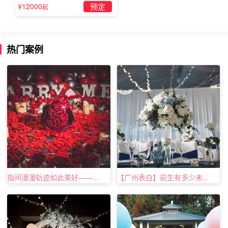
婚」
¥12000
预定
起
热门案例
指间漫漫轨迹如此美好——...
【广州表白】前生有多少未...