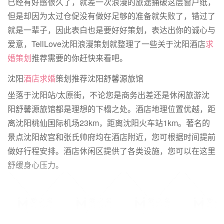
已经有好感很久了，就差一次浪漫的旅途捅破这层窗户纸，
但是却因为太过仓促没有做好足够的准备就失败了，错过了
就是一辈子，因此表白也是要好好策划，表达出你的诚心与
爱意，TellLove沈阳浪漫策划就整理了一些关于沈阳酒店
求
婚策划
推荐需要的你赶快来看吧。
沈阳
酒店求婚
策划推荐沈阳舒馨源旅馆
坐落于沈阳站/太原街，不论您是商务出差还是休闲旅游沈
阳舒馨源旅馆都是理想的下榻之处。酒店地理位置优越，距
离沈阳桃仙国际机场23km，距离沈阳火车站1km。著名的
景点沈阳故宫和张氏帅府均在酒店附近，您可根据时间提前
做好行程安排。酒店休闲区提供了各类设施，您可以在这里
舒缓身心压力。