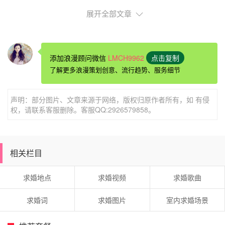
展开全部文章
添加浪漫顾问微信
LMCH9962
点击复制
了解更多浪漫策划创意、流行趋势、服务细节
声明：部分图片、文章来源于网络，版权归原作者所有，如 有侵
权，请联系客服删除。客服QQ:2926579858。
沈阳求婚
酒店速8酒店(沈阳火车站西广场店)
相关栏目
必读
酒店距离沈阳站/太原街2.4公里，桃仙国际机场24.3公里，
求婚地点
求婚视频
求婚歌曲
沈阳火车站2.4公里。
求婚词
求婚图片
室内求婚场景
酒店距离沈阳北站6.7公里，市中心5.7公里，实胜寺4.9公
里。