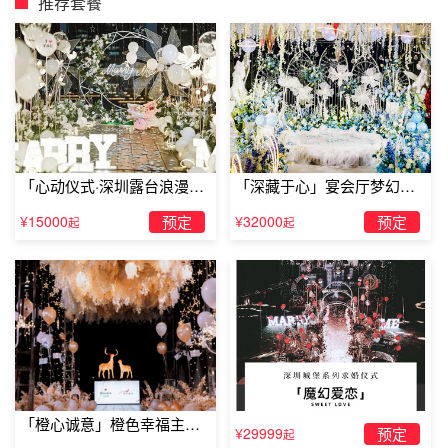
推荐套餐
酒店距离中山公园2.9公里。
贴士
设有免费停车场。
设有行李寄存服务。
「心动仪式·深圳露台浪漫求
「深藏于心」宴会厅梦幻主
婚」
题求婚仪式
¥15000
预定
¥32000
预定
起
起
「橙心诚意」橙色幸福主题
¥29999
预定
起