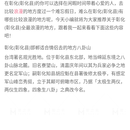
在彰化(彰化县)的你可以选择在闲暇时间带着心爱的人，去
比较
浪漫
的地方度过一个难忘假日，难么在彰化(彰化县)有
哪些比较浪漫的地方呢，今天小编就将为大家推荐关于彰化
(彰化县)全最浪漫的地方，跟着我一起来看看下面这些内容
吧！
彰化(彰化县)邯郸适合情侣去的地方八卦山
台湾著名观光胜地。位于彰化县东北部，地当绵延东境之八
卦山脉北麓。旧名寮望山，清嘉庆年间以其为兵家必争之地
更名定军山；嗣彰化知县胡应魁在县署後修太极亭，有感定
军山峰峦秀挺，立于其颠可俯瞰市区，乃据「太极生两仪，
两仪生四象，四象生八卦」之典改今名。