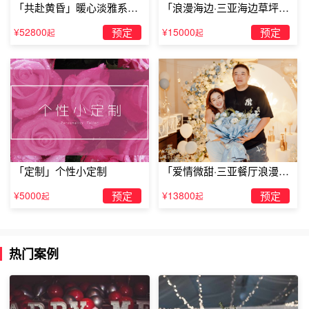
「共赴黄昏」暖心淡雅系求
「浪漫海边·三亚海边草坪浪
帝君和孔子画像，而左右又配祀着天聋和地哑。由鹿港同知
婚仪式
漫求婚」
薛志亮率地方士绅陈士陶等人捐资倡建。列为第三级古迹。
¥52800
预定
¥15000
预定
起
起
看了TellLove彰化(彰化县)浪漫策划分享的关于彰化(彰化县)
全最浪漫的地方等内容，你是否有了解了呢？当然如果大家
想要一场更加浪漫的策划或者布置也可以随时与我们的官网
客服进行在线沟通了解哦！
「定制」个性小定制
「爱情微甜·三亚餐厅浪漫求
婚」
¥5000
预定
¥13800
预定
起
起
热门案例