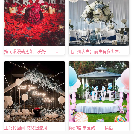
指间漫漫轨迹如此美好——...
【广州表白】前生有多少未...
生死轮回间,悠悠归流河—...
你好哇,亲爱的—— 情侣...