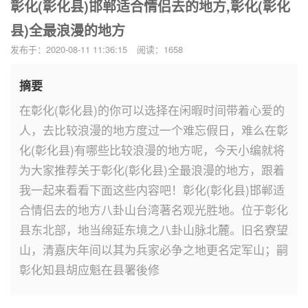
彰化(彰化县)邯郸适合情侣去的地方,彰化(彰化
县)全最浪漫的地方
发布于：2020-08-11 11:36:15
阅读：1658
摘要
在彰化(彰化县)的你可以选择在闲暇时间带着心爱的
人，去比较浪漫的地方度过一个难忘假日，难么在彰
化(彰化县)有哪些比较浪漫的地方呢，今天小编就将
为大家推荐关于彰化(彰化县)全最浪漫的地方，跟着
我一起来看看下面这些内容吧！彰化(彰化县)邯郸适
合情侣去的地方八卦山台湾著名观光胜地。位于彰化
县东北部，地当绵延东境之八卦山脉北麓。旧名寮望
山，清嘉庆年间以其为兵家必争之地更名定军山；嗣
彰化知县胡应魁在县署後修