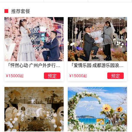
推荐套餐
「怦然心动·广州户外步行街
「爱情乐园·成都游乐园浪漫
求婚」
求婚」
¥15000
预定
¥15000
预定
起
起
彰化(彰化县)全最浪漫的地方鹿港文武庙
鹿港文武庙位于街尾里青云路，是以文开书院居左、文祠居
中、武庙居右，三个体组成，故统称为“文武庙”或俗称“文
祠”。文祠原先的主祀为文昌帝君，从祀天聋地哑，配祀魁
星帝君和孔子。日据时期大正年重修之后，改主祀为五文昌