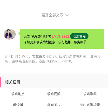
展开全部文章
添加浪漫顾问微信
LMCH9962
点击复制
了解更多浪漫策划创意、流行趋势、服务细节
声明：部分图片、文章来源于网络，版权归原作者所有，如 有侵
权，请联系客服删除。客服QQ:2926579858。
彰化(彰化县)邯郸适合情侣去的地方福安宫
溪湖福安宫，位于台湾彰化县溪湖镇，咸丰5年（1855）迁
建于现址，主祀神为天上圣母，是溪湖镇两大妈祖信仰中心
相关栏目
之一。
求婚地点
求婚视频
求婚歌曲
求婚词
求婚图片
室内求婚场景