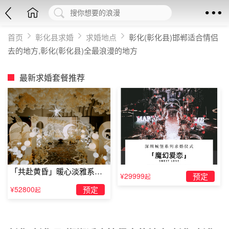
首页
彰化县求婚
求婚地点
彰化(彰化县)邯郸适合情侣
去的地方,彰化(彰化县)全最浪漫的地方
最新求婚套餐推荐
「共赴黄昏」暖心淡雅系求
¥29999
预定
起
婚仪式
¥52800
预定
起