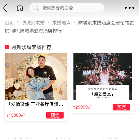
首页
防城港求婚
求婚地点
防城港求婚酒店会帮忙布置
房间吗,防城港浪漫酒店排行
最新求婚套餐推荐
「爱情微甜·三亚餐厅浪漫求
¥29999
预定
起
婚」
¥13800
预定
起