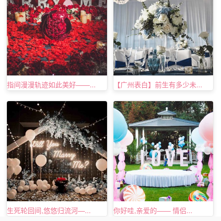
指间漫漫轨迹如此美好——...
【广州表白】前生有多少未...
生死轮回间,悠悠归流河—...
你好哇,亲爱的—— 情侣...