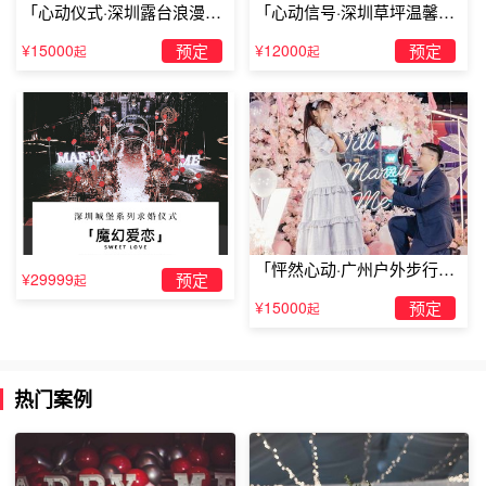
「心动仪式·深圳露台浪漫求
「心动信号·深圳草坪温馨求
婚」
婚」
¥15000
预定
¥12000
预定
起
起
「怦然心动·广州户外步行街
¥29999
预定
起
求婚」
¥15000
预定
起
热门案例