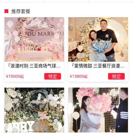
推荐套餐
防城港浪漫酒店排行防城港格兰云天海景公寓
「浪漫时刻·三亚商场气球雨
「爱情微甜·三亚餐厅浪漫求
格兰云天海景酒店位于北部湾大道，附近毗邻汽车站，地处
惊喜求婚」
婚」
¥15000
预定
¥13800
预定
起
起
进出港口必经之路北部湾大道旁，交通十分便利，地处繁华
地带，环境优美，空气清新。北部湾大道168号阳光海岸三
期一栋16层
以上就是Tell浪漫策划为大家整理的关于防城港浪漫酒店排
行等相关内容分享，如果大家还想了解更多关于防城港浪漫
酒店排行的内容，也可以随时与我们的官网客服进行在线沟
通联系哦~