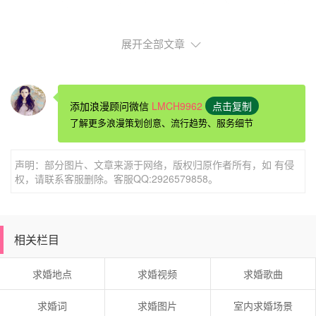
展开全部文章
添加浪漫顾问微信
LMCH9962
点击复制
了解更多浪漫策划创意、流行趋势、服务细节
防城港求婚
酒店会帮忙布置房间吗防城港榴莲酥7公寓
这里是我精心准备的家。有缘来住下的朋友，希望它能为你
声明：部分图片、文章来源于网络，版权归原作者所有，如 有侵
带来一段温馨难忘的旅途体验。
权，请联系客服删除。客服QQ:2926579858。
相关栏目
求婚地点
求婚视频
求婚歌曲
求婚词
求婚图片
室内求婚场景