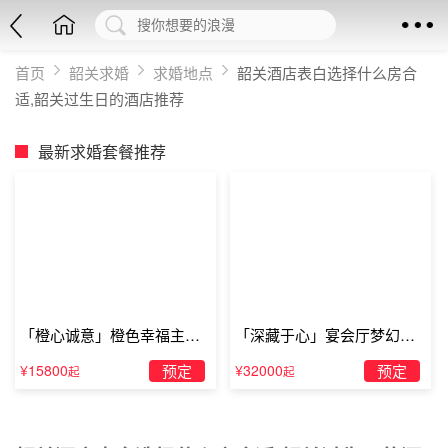
首页
韶关求婚
求婚地点
韶关酒店表白选择什么房合
适,韶关过生日的酒店推荐
最新求婚套餐推荐
「橙心诚意」橙色幸福主题
「深藏于心」宴会厅梦幻主
露台求婚
题求婚仪式
¥15800
预定
¥32000
预定
起
起