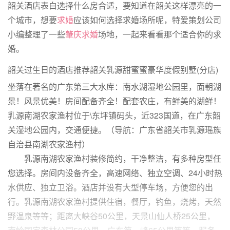
韶关酒店表白选择什么房合适，要知道在韶关这样漂亮的一
个城市，想要
求婚
应该如何选择求婚场所呢，特爱策划公司
小编整理了一些
肇庆求婚
场地，一起来看看那个适合你的求
婚。
韶关过生日的酒店推荐韶关乳源甜蜜蜜豪华度假别墅(分店)
坐落在著名的广东第三大水库：南水湖湿地公园里，面朝湖
景！风景优美！房间配备齐全！配套农庄，有鲜美的湖鲜！
乳源南湖农家渔村位于\东坪镇码头，近323国道，在广东韶
关湿地公园内，交通便捷。（导航：广东省韶关市乳源瑶族
自治县南湖农家渔村）
乳源南湖农家渔村装修简约，干净整洁，有多种房型任
您选择。房间内设备齐全，高速网络、独立空调、24小时热
水供应、独立卫浴。酒店并设有大型停车场，方便您的出
行。乳源南湖农家渔村提供住宿，餐厅，钓鱼，烧烤，天然
野温泉等等；距离大峡谷50公里，天景山仙人桥25公里，