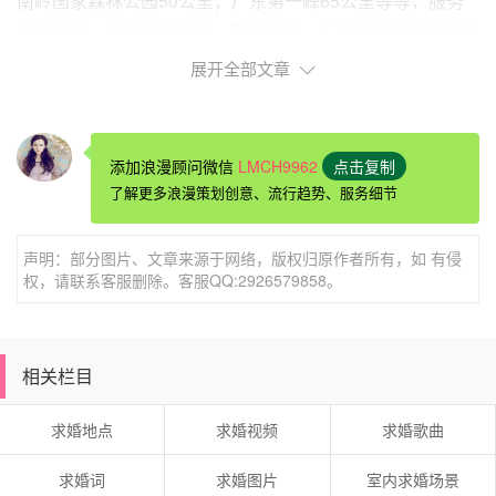
南岭国家森林公园50公里，广东第一峰65公里等等，服务
热情周到，是您出差旅游、商务会议、下榻休闲度假的理想
之选。
展开全部文章
韶关酒店表白选择什么房合适新丰流星花园酒店
添加浪漫顾问微信
LMCH9962
点击复制
新丰流星花园酒店位于新丰县丰城大道东52号(汽车客运站
了解更多浪漫策划创意、流行趋势、服务细节
往前300米) ,地理位置优越，毗邻客运站，位于105国道
旁，交通便利。酒店装修优雅别致，客房设施齐全，干净舒
声明：部分图片、文章来源于网络，版权归原作者所有，如 有侵
适，是您商务旅行的好住所！流星花园全体员工热情欢迎您
权，请联系客服删除。客服QQ:2926579858。
的光临！
相关栏目
韶关酒店表白选择什么房合适仁化天蚩湖好客栈
对于想要捕捉仁化城市风采的旅客来说，仁化天蚩湖好客栈
求婚地点
求婚视频
求婚歌曲
是一个理想的选择。最近的火车站是丹霞山站，距离大约
16km。酒店周边的韶关丹霞山和景温泉是您入住期间休闲
求婚词
求婚图片
室内求婚场景