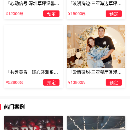
「心动信号·深圳草坪温馨求
「浪漫海边·三亚海边草坪浪
婚」
漫求婚」
¥12000
预定
¥15000
预定
起
起
「共赴黄昏」暖心淡雅系求
「爱情微甜·三亚餐厅浪漫求
婚仪式
婚」
¥52800
预定
¥13800
预定
起
起
热门案例