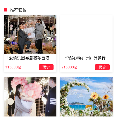
玩赏的好去处。酒店休闲区提供了各类设施，您可以在这里
推荐套餐
舒缓身心压力。
以上就是TellLove韶关
浪漫
策划整理的韶关酒店表白选择什
么房合适，想要和TA来一次浪漫之旅的你赶紧行动起来
吧。
「爱情乐园·成都游乐园浪漫
「怦然心动·广州户外步行街
求婚」
求婚」
¥15000
预定
¥15000
预定
起
起