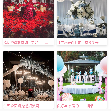
指间漫漫轨迹如此美好——...
【广州表白】前生有多少未...
生死轮回间,悠悠归流河—...
你好哇,亲爱的—— 情侣...