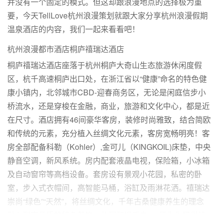
并没有一个固定的模式。但这却跟浪漫地点的选择极为重
要，今天TellLove杭州浪漫策划就跟大家分享杭州浪漫假期
温泉酒店的内容，我们一起来看看吧！
杭州浪漫都市酒店桐庐禧瑞达酒店
桐庐禧瑞达酒店座落于杭州桐庐大奇山生态旅游休闲度假
区，杭千高速桐庐出口处，在浙江省以“健康”命名的特色健
康小镇内，北邻城市CBD-迎春商务区，无论是闲庭信步小
桥流水，还是穿梭在金融，商业，旅游和文化中心，都是近
在尺寸。酒店拥有46间豪华客房，装修时尚雅致，结合简欧
和传统的元素，充分植入丝绸文化元素，客房宽畅明亮！客
房全部配备科勒（Kohler）,金可儿（KINGKOIL)床垫，中央
静音空调，新风系统。房内配套液晶电视，保险箱，小冰箱
及自动窗帘等高档设备。套房设有景观小花园，私密的卧
室，步入式衣帽间，高智能马桶，浴缸及雨淋花洒。禧瑞达
崇尚“绿色”“天然”，将丝绸文化，千年古桑健康养生的理念
融入到高品质的特色餐饮，休闲和娱乐中......还为你提供设