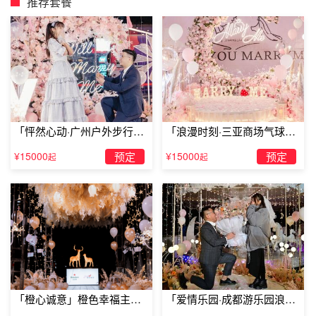
推荐套餐
杭州浪漫假期温泉酒店千岛湖麒麟半岛度假别墅
千岛湖麒麟半岛度假别墅位于杭州市淳安县阳光路，独享三
面环绕的盈盈碧水，半岛与千岛湖中心湖区月光岛滆湖相
望。酒店拥有128间豪华舒适、完全融入自然风光的绿色客
房，分别有湖景、景观和园景房可选，房内均提供洗漱用
品、无线wifi等。这里还拥有大小会议室共11个，可满足各
「怦然心动·广州户外步行街
「浪漫时刻·三亚商场气球雨
类型会议及宴会需要；夏威夷西餐厅与凝香苑中餐厅，让你
求婚」
惊喜求婚」
¥15000
预定
¥15000
预定
起
起
体验美味之余更可尽享千岛湖秀美风情。同时，酒店更有完
备高档的休闲娱乐设施兼有800平方米室外临湖游泳池、室
内游泳池、价值千万的豪华游艇等个性化尊容配套，给你的
旅程增添更多愉悦。
「橙心诚意」橙色幸福主题
「爱情乐园·成都游乐园浪漫