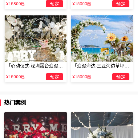
露台求婚
求婚」
¥15800
预定
¥15000
预定
起
起
「心动仪式·深圳露台浪漫求
「浪漫海边·三亚海边草坪浪
婚」
漫求婚」
¥15000
预定
¥15000
预定
起
起
杭州浪漫假期温泉酒店开元颐居·杭州西溪无远弗届酒店
必读
热门案例
酒店位于西溪湿地访溪路洪园景区内，近五常大道，出游便
利。
酒店距离西溪国家湿地公园4公里左右，驾车10分钟就可以
到达，观景游玩十分的便利。