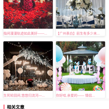
酒店共7栋房舍，集会议，餐饮和住宿为一体，每栋建筑是
江南水乡又兼具现代简约的风格。
贴士
酒店设有停车场，方便自驾的蜂蜂在这里停车。
指间漫漫轨迹如此美好——...
【广州表白】前生有多少未...
酒店设有
健身
室和茶室，锻炼和休闲都必不可少。
酒店设有24小时前台，有需要可以随时联系工作人员。
关于杭州浪漫假期温泉酒店的内容TellLove杭州浪漫策划就
为大家分享到这里，希望能给即将要在杭州选择杭州浪漫假
期温泉酒店，的朋友们带来帮助。除此之外，大家如果有浪
漫惊喜策划的需求也可以与我们官网客服进行在线沟通咨询
哦！
生死轮回间,悠悠归流河—...
你好哇,亲爱的—— 情侣...
相关文章