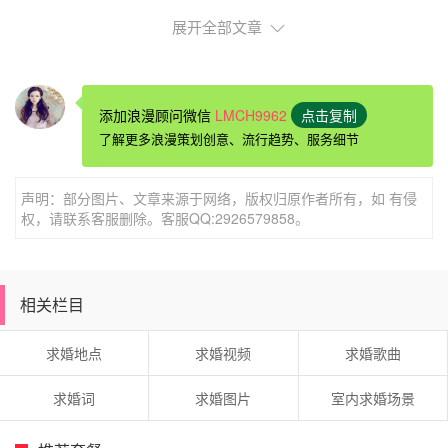
施完善的中小型会议室及全程会议策划管家服务。
展开全部文章
名称：禧瑞达酒店
地址：浙江省杭州市桐庐县环城南路601
添加浪漫顾问微信
LMCH9962
点击复制
了解更多浪漫策划创意、流行趋势、服务细节
声明：部分图片、文章来源于网络，版权归原作者所有，如 有侵
权，请联系客服删除。客服QQ:2926579858。
相关栏目
求婚地点
求婚视频
求婚歌曲
求婚词
求婚图片
室内求婚场景